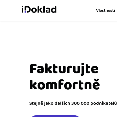
Vlastnosti
Online fakturace
Vytvářejte doklady snad
Správa kontaktů
Získejte kontrolu nad 
Fakturujte
obchodními kontakty.
komfortně
Hlídání cashflow
Vyměňte počítání za s
o výdajích a příjmech.
Spolupráce s účetní
Stejně jako dalších 300 000 podnikatelů
Dejte účetní to, co pot
přístup k vašim doklad