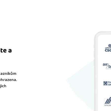
te a
ákazníkům
uhrazena.
jich