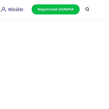
Můj účet
Registrovat ZDARMA
ini akademie
e mnoho
ačněte podnikání bez omylů díky bezplatné
ideo akademii.
akturační poradna
službami.
eptejte se komunity na fakturaci, daně či
četnictví.
podnikání