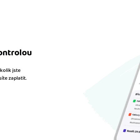
ontrolou
olik jste
te zaplatit.