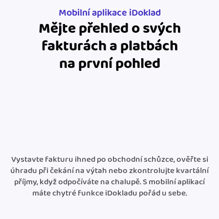
Jak se vyznat ve fakturaci
Spřátelené účetní
Mobilní aplikace iDoklad
Mějte přehled o svých
Blog
Katalog doplňků
fakturách a platbách
mini akademie
na první pohled
Fakturační poradna
Vystavte fakturu ihned po obchodní schůzce, ověřte si
úhradu při čekání na výtah nebo zkontrolujte kvartální
příjmy, když odpočíváte na chalupě. S mobilní aplikací
máte chytré funkce iDokladu pořád u sebe.