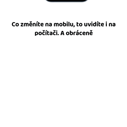
Co změníte na mobilu, to uvidíte i na
počítači. A obráceně
Když na mobilu vystavíte fakturu, okamžitě se
propíše i do webové aplikace. Všechno je
synchronizované, a díky tomu máte ve fakturaci
pořádek.