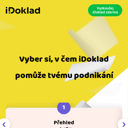
Vyzkoušej
iDoklad zdarma
Vyber si, v čem iDoklad
pomůže tvému podnikání
1
Přehled