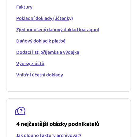
Faktury
Pokladní doklady (účtenky)
Zjednodušený daňový doklad (paragon)
Daňový doklad k platbě
Dodací list, příjemka a výdejka
Výpisy z účtů
Vnitřní účetní doklady
4 nejčastější otázky podnikatelů
Jak dlouho faktury archivovat?