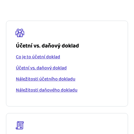
Jak se vyznat ve fakturaci
Spřátelené účetní
Blog
Katalog doplňků
mini akademie
Fakturační poradna
Účetní vs. daňový doklad
Co je to účetní doklad
Účetní vs. daňový doklad
Náležitosti účetního dokladu
Náležitosti daňového dokladu