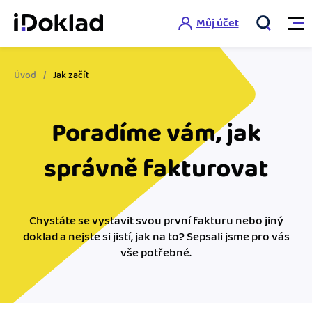
Můj účet
Úvod
Jak začít
Vlastnosti
Poradíme vám,
jak
Online fakturace
Ceník
Správa kontaktů
správně fakturovat
Vzdělání
Hlídání cashflow
Nápověda
Chystáte se vystavit svou první fakturu nebo jiný
Spolupráce s účetní
Šablony faktur
doklad a nejste si jistí, jak na to? Sepsali jsme pro vás
Jak začít s iDokladem
vše potřebné.
Výkazy pro úřady
Šablona pro plátce DPH
Jak začít podnikat
Propojení na další systémy
Registrovat ZDARMA
Šablona pro neplátce DPH