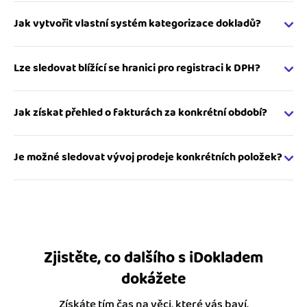
orientaci.
Jak vytvořit vlastní systém kategorizace dokladů?
Pomocí štítků lze doklady rozdělovat podle zakázek, typů
služeb nebo projektů.
Lze sledovat blížící se hranici pro registraci k DPH?
iDoklad automaticky upozorní na přiblížení se k zákonné
hranici obratu pro povinnou registraci.
Jak získat přehled o fakturách za konkrétní období?
Přehledy lze filtrovat podle data vystavení nebo období pro
snadnější analýzu.
Je možné sledovat vývoj prodeje konkrétních položek?
Přehledy ukazují, které položky se nejvíce prodávají, včetně
jejich vývoje v čase.
Zjistěte, co dalšího s iDokladem
dokážete
Získáte tím čas na věci, které vás baví.