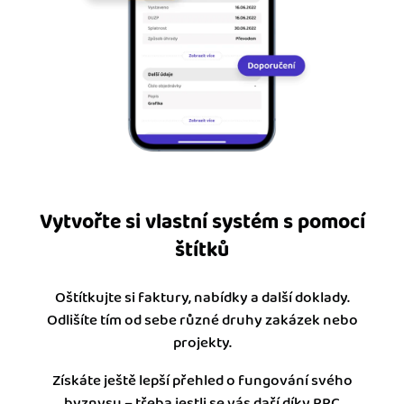
Vytvořte si vlastní systém s pomocí
štítků
Oštítkujte si faktury, nabídky a další doklady.
Odlišíte tím od sebe různé druhy zakázek nebo
projekty.
Získáte ještě lepší přehled o fungování svého
byznysu – třeba jestli se vás daří díky PPC