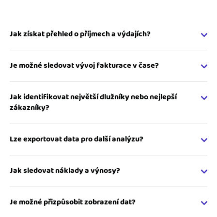
Jak získat přehled o příjmech a výdajích?
Po přihlášení se zobrazí souhrn vyfakturovaných částek,
přijatých plateb a částek po splatnosti.
Je možné sledovat vývoj fakturace v čase?
Přehledy lze rozdělit podle měsíců nebo čtvrtletí, což
usnadňuje sledování vývoje fakturace.
Jak identifikovat největší dlužníky nebo nejlepší
zákazníky?
Přehledy umožňují filtrovat zákazníky podle výše fakturací
nebo podle neuhrazených částek.
Lze exportovat data pro další analýzu?
Data je možné exportovat do formátu pro Excel nebo PDF
pro offline práci a archivaci.
Jak sledovat náklady a výnosy?
Systém zobrazí přehled příjmů a výdajů, které lze
porovnávat v různých obdobích.
Je možné přizpůsobit zobrazení dat?
Přehledy lze zobrazit ve formě tabulek nebo grafů pro lepší