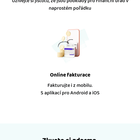
Užívejte si jistotu, že jsou podklady pro finanční úřad v
naprostém pořádku
Online fakturace
Fakturujte i z mobilu.
S aplikací pro Android a iOS