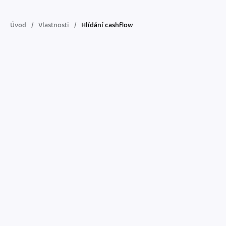
Jak se vyznat ve fakturaci
Spřátelené účetní
Úvod
Vlastnosti
Hlídání cashflow
Blog
Katalog doplňků
mini akademie
Fakturační poradna