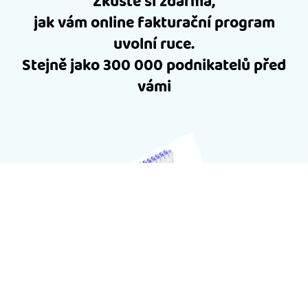
Zkuste si zdarma,
jak vám online fakturační program
uvolní ruce.
Stejně jako 300 000 podnikatelů před
vámi
60 dní zdarma na vyzkoušení
Bez čísla kreditní karty, bez závazků, zato se všemi
funkcemi, které program na faktury má.