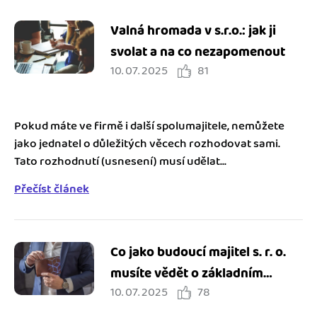
Valná hromada v s.r.o.: jak ji
svolat a na co nezapomenout
10. 07. 2025
81
Pokud máte ve firmě i další spolumajitele, nemůžete
jako jednatel o důležitých věcech rozhodovat sami.
Tato rozhodnutí (usnesení) musí udělat...
Přečíst článek
Co jako budoucí majitel s. r. o.
musíte vědět o základním
10. 07. 2025
78
kapitálu