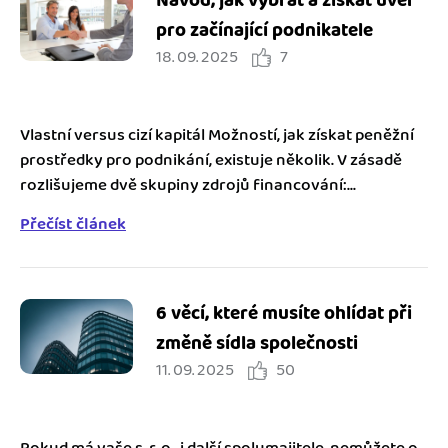
Návod, jak vybrat a získat úvěr
pro začínající podnikatele
18. 09. 2025
7
Vlastní versus cizí kapitál Možností, jak získat peněžní
prostředky pro podnikání, existuje několik. V zásadě
rozlišujeme dvě skupiny zdrojů financování:...
Přečíst článek
6 věcí, které musíte ohlídat při
změně sídla společnosti
11. 09. 2025
50
Pokud má vaše s. r. o. i další spolumajitele, nemůžete o