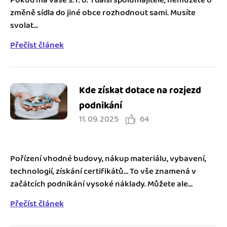
změně sídla do jiné obce rozhodnout sami. Musíte
svolat...
Přečíst článek
Kde získat dotace na rozjezd
podnikání
11. 09. 2025
64
Pořízení vhodné budovy, nákup materiálu, vybavení,
technologií, získání certifikátů… To vše znamená v
začátcích podnikání vysoké náklady. Můžete ale
požádat...
Přečíst článek