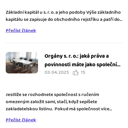
Základní kapitál u s. r. o. a jeho podoby Výše základního
kapitálu se zapisuje do obchodního rejstříku a patří do...
Přečíst článek
Orgány s. r. o.: jaká práva a
povinnosti máte jako společník
03. 04. 2025
15
nebo jednatel
Jestliže se rozhodnete společnost s ručením
omezeným založit sami, stačí, když sepíšete
zakladatelskou listinu. Pokud má společnost více
zakladatelů, vyžaduje...
Přečíst článek