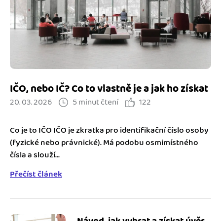
Jak se vyznat ve fakturaci
Spřátelené účetní
Blog
Katalog doplňků
mini akademie
Fakturační poradna
IČO, nebo IČ? Co to vlastně je a jak ho získat
20. 03. 2026
5 minut čtení
122
Co je to IČO IČO je zkratka pro identifikační číslo osoby
(fyzické nebo právnické). Má podobu osmimístného
čísla a slouží...
Přečíst článek