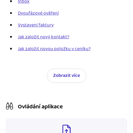
Inbox
Jak se vyznat ve fakturaci
Spřátelené účetní
Dvoufázové ověření
Blog
Katalog doplňků
Vystavení faktury
mini akademie
Jak založit nový kontakt?
Fakturační poradna
Jak založit novou položku v ceníku?
Zobrazit více
Ovládání aplikace