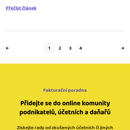
osoby...
Přečíst článek
1
2
3
4
Fakturační poradna
Přidejte se do online komunity
podnikatelů, účetních a daňařů
Získejte rady od zkušených účetních či jiných