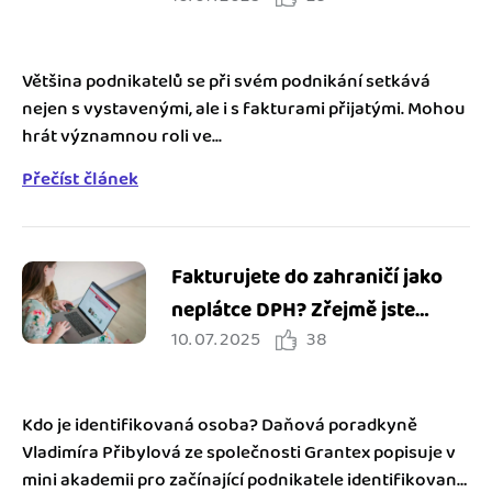
Většina podnikatelů se při svém podnikání setkává
nejen s vystavenými, ale i s fakturami přijatými. Mohou
hrát významnou roli ve...
Přečíst článek
Fakturujete do zahraničí jako
neplátce DPH? Zřejmě jste
10. 07. 2025
38
identifikovaná osoba
Kdo je identifikovaná osoba? Daňová poradkyně
Vladimíra Přibylová ze společnosti Grantex popisuje v
mini akademii pro začínající podnikatele identifikované