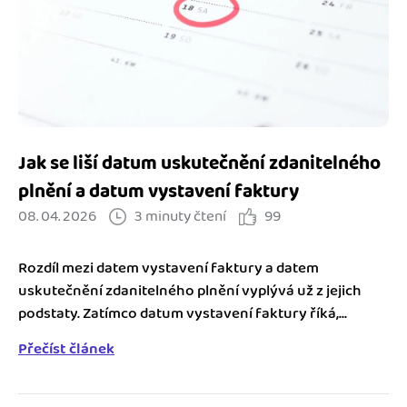
Jak se vyznat ve fakturaci
Spřátelené účetní
Blog
Katalog doplňků
mini akademie
Fakturační poradna
Jak se liší datum uskutečnění zdanitelného
plnění a datum vystavení faktury
08. 04. 2026
3 minuty čtení
99
Rozdíl mezi datem vystavení faktury a datem
uskutečnění zdanitelného plnění vyplývá už z jejich
podstaty. Zatímco datum vystavení faktury říká,...
Přečíst článek