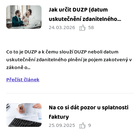
Jak určit DUZP (datum
uskutečnění zdanitelného
24. 03. 2026
58
plnění) a k čemu je dobré ho
znát
Co to je DUZP a k čemu slouží DUZP neboli datum
uskutečnění zdanitelného plnění je pojem zakotvený v
zákoně o...
Přečíst článek
Na co si dát pozor u splatnosti
faktury
25. 09. 2025
9