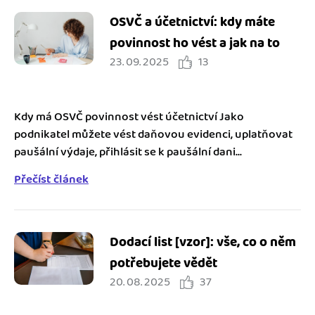
OSVČ a účetnictví: kdy máte
povinnost ho vést a jak na to
23. 09. 2025
13
Kdy má OSVČ povinnost vést účetnictví Jako
podnikatel můžete vést daňovou evidenci, uplatňovat
paušální výdaje, přihlásit se k paušální dani...
Přečíst článek
Dodací list [vzor]: vše, co o něm
potřebujete vědět
20. 08. 2025
37