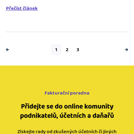
Přečíst článek
1
2
3
Fakturační poradna
Přidejte se do online komunity
podnikatelů, účetních a daňařů
Získejte rady od zkušených účetních či jiných