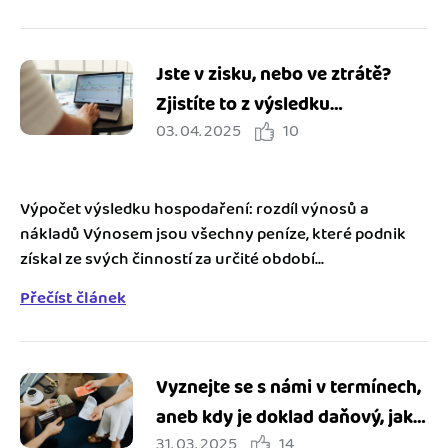
Jste v zisku, nebo ve ztrátě?
Zjistíte to z výsledku
03. 04. 2025
10
hospodaření
Výpočet výsledku hospodaření: rozdíl výnosů a
nákladů Výnosem jsou všechny peníze, které podnik
získal ze svých činností za určité období...
Přečíst článek
Vyznejte se s námi v termínech,
aneb kdy je doklad daňový, jak
31. 03. 2025
14
se liší od prodejního a co je to