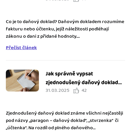
doklad pokladní?
Co je to daňový doklad? Daňovým dokladem rozumíme
fakturu nebo účtenku, jejíž náležitosti podléhají
zákonu o dani z přidané hodnoty....
Přečíst článek
Jak správně vypsat
zjednodušený daňový doklad
31. 03. 2025
42
neboli paragon
Zjednodušený daňový doklad známe všichni nejčastěji
pod názvy „paragon – daňový doklad“, „stvrzenka“ či
„účtenka“. Na rozdíl od plného daňového...