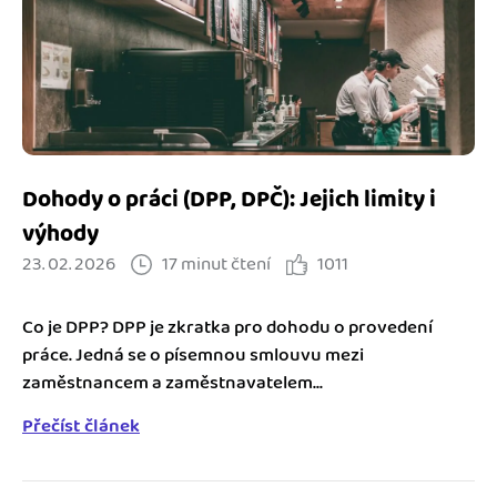
Jak se vyznat ve fakturaci
Spřátelené účetní
Blog
Katalog doplňků
mini akademie
Fakturační poradna
Dohody o práci (DPP, DPČ): Jejich limity i
výhody
23. 02. 2026
17 minut čtení
1011
Co je DPP? DPP je zkratka pro dohodu o provedení
práce. Jedná se o písemnou smlouvu mezi
zaměstnancem a zaměstnavatelem...
Přečíst článek