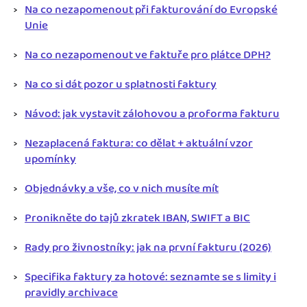
Na co nezapomenout při fakturování do Evropské
Unie
Na co nezapomenout ve faktuře pro plátce DPH?
Na co si dát pozor u splatnosti faktury
Návod: jak vystavit zálohovou a proforma fakturu
Nezaplacená faktura: co dělat + aktuální vzor
upomínky
Objednávky a vše, co v nich musíte mít
Pronikněte do tajů zkratek IBAN, SWIFT a BIC
Rady pro živnostníky: jak na první fakturu (2026)
Specifika faktury za hotové: seznamte se s limity i
pravidly archivace