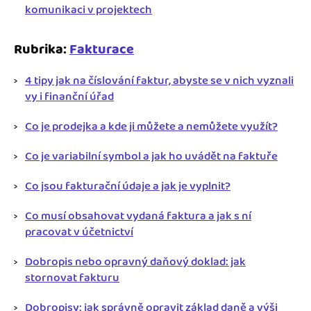
komunikaci v projektech
Rubrika:
Fakturace
4 tipy jak na číslování faktur, abyste se v nich vyznali
vy i finanční úřad
Co je prodejka a kde ji můžete a nemůžete využít?
Co je variabilní symbol a jak ho uvádět na faktuře
Co jsou fakturační údaje a jak je vyplnit?
Co musí obsahovat vydaná faktura a jak s ní
pracovat v účetnictví
Dobropis nebo opravný daňový doklad: jak
stornovat fakturu
Dobropisy: jak správně opravit základ daně a výši