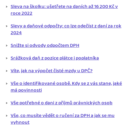
Sleva na školku: ušetřete na daních až 16 200 Kč v
roce 2022
Slevy a daňové odpočty: co lze odečíst z daní za rok
2024
Snižte si odvody odpočtem DPH
Srážková daň z pozice plátce i poplatníka
Víte, jak na výpočet čisté mzdy u DPČ?
Vše o identifikované osobě. Kdy se z vás stane, jaké
má povinnosti
Vše potřebné o dani z příjmů právnických osob
Vše, co musíte vědět o ručení za DPH a jak se mu
vyhnout