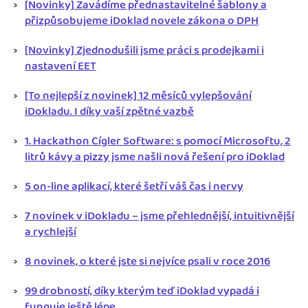
[Novinky] Zavádíme přednastavitelné šablony a
přizpůsobujeme iDoklad novele zákona o DPH
[Novinky] Zjednodušili jsme práci s prodejkami i
nastavení EET
[To nejlepší z novinek] 12 měsíců vylepšování
iDokladu. I díky vaší zpětné vazbě
1. Hackathon Cígler Software: s pomocí Microsoftu, 2
litrů kávy a pizzy jsme našli nová řešení pro iDoklad
5 on-line aplikací, které šetří váš čas i nervy
7 novinek v iDokladu – jsme přehlednější, intuitivnější
a rychlejší
8 novinek, o které jste si nejvíce psali v roce 2016
99 drobností, díky kterým teď iDoklad vypadá i
funguje ještě lépe