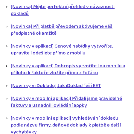
[Novinka] Mějte perfektní přehled v návaznosti
dokladů
[Novinka] Při platbě převodem aktivujeme váš
předplatné okamžitě
[Novinky v aplikaci] Cenové nabídky vytvoříte,
upravíte i odešlete přímo z mobilu
[Novinky v aplikaci] Dobropis vytvoříte i na mobilu a
přílohu k faktuře vložíte přímo z foťáku
[Novinky v iDokladu] Jak iDoklad řeší EET
[Novinky v mobilní aplikaci] Přidali jsme pravidelné
faktury a usnadnili ovládání appky
[Novinky v mobilní aplikaci] Vyhledávání dokladu
podle názvu firmy, daňové doklady k platbě a další
vychytávky