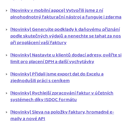
[Novinky v mobilní appce] Vytvořili jsme z ní
plnohodnotný fakturační nástroj a funguje i zdarma
[Novinky] Generujte podklady k daňovému přiznání
podle skutečných výdajů a nenechte se tahat za nos
při proplácení vaší faktury
[Novinky] Nastavte u klientů dodací adresy, ověřte si
limit pro placení DPH a další vychytávky
[Novinky] Přidali jsme export dat do Excelu a
zjednodušili práci s ceníkem
[Novinky] Rychlejší zpracování faktur v účetních
systémech díky ISDOC formátu
[Novinky] Sleva na položky faktury, hromadné e-
maily a nové API