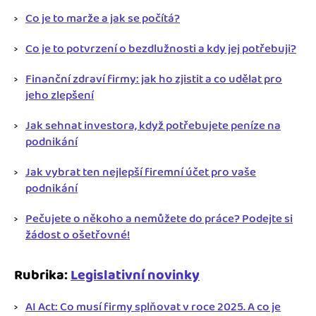
Co je to marže a jak se počítá?
Co je to potvrzení o bezdlužnosti a kdy jej potřebuji?
Finanční zdraví firmy: jak ho zjistit a co udělat pro
jeho zlepšení
Jak sehnat investora, když potřebujete peníze na
podnikání
Jak vybrat ten nejlepší firemní účet pro vaše
podnikání
Pečujete o někoho a nemůžete do práce? Podejte si
žádost o ošetřovné!
Rubrika:
Legislativní novinky
AI Act: Co musí firmy splňovat v roce 2025. A co je