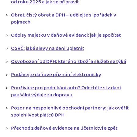
od roku 2025 a jak se připravit
Obrat, čistý obrat a DPH – udělejte si pořádek v
pojmech
Odpisy majetku v daňové evidenci: jak je spočítat
OSVČ: jaké slevy na dani uplatnit
Osvobození od DPH: kterého zboží a služeb se týká
Podávejte daňové přiznání elektronicky
Používáte pro podnikání auto? Odečtěte si z daní
paušální výdaje za dopravu
Pozor na nespolehlivé obchodní partnery: jak ověřit
spolehlivost plátců DPH
Přechod z daňové evidence na účetnictví a zpět