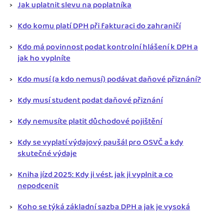
Jak uplatnit slevu na poplatníka
Kdo komu platí DPH při fakturaci do zahraničí
Kdo má povinnost podat kontrolní hlášení k DPH a
jak ho vyplníte
Kdo musí (a kdo nemusí) podávat daňové přiznání?
Kdy musí student podat daňové přiznání
Kdy nemusíte platit důchodové pojištění
Kdy se vyplatí výdajový paušál pro OSVČ a kdy
skutečné výdaje
Kniha jízd 2025: Kdy ji vést, jak ji vyplnit a co
nepodcenit
Koho se týká základní sazba DPH a jak je vysoká