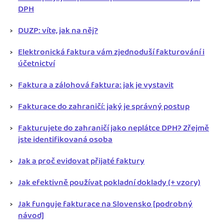
DPH
DUZP: víte, jak na něj?
Elektronická faktura vám zjednoduší fakturování i
účetnictví
Faktura a zálohová faktura: jak je vystavit
Fakturace do zahraničí: jaký je správný postup
Fakturujete do zahraničí jako neplátce DPH? Zřejmě
jste identifikovaná osoba
Jak a proč evidovat přijaté faktury
Jak efektivně používat pokladní doklady (+ vzory)
Jak funguje fakturace na Slovensko [podrobný
návod]