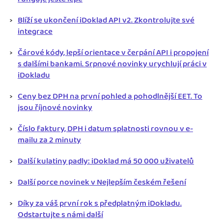
Blíží se ukončení iDoklad API v2. Zkontrolujte své
integrace
Čárové kódy, lepší orientace v čerpání API i propojení
s dalšími bankami. Srpnové novinky urychlují práci v
iDokladu
Ceny bez DPH na první pohled a pohodlnější EET. To
jsou říjnové novinky
Číslo faktury, DPH i datum splatnosti rovnou v e-
mailu za 2 minuty
Další kulatiny padly: iDoklad má 50 000 uživatelů
Další porce novinek v Nejlepším českém řešení
Díky za váš první rok s předplatným iDokladu.
Odstartujte s námi další