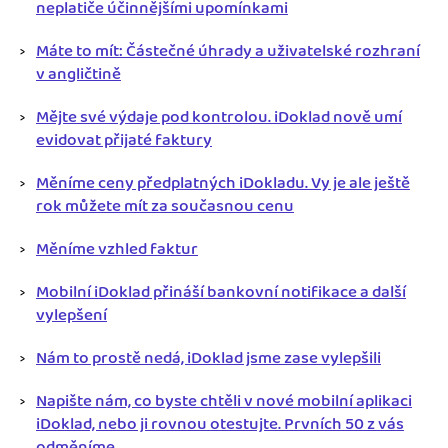
neplatiče účinnějšími upomínkami
Máte to mít: Částečné úhrady a uživatelské rozhraní
v angličtině
Mějte své výdaje pod kontrolou. iDoklad nově umí
evidovat přijaté faktury
Měníme ceny předplatných iDokladu. Vy je ale ještě
rok můžete mít za současnou cenu
Měníme vzhled faktur
Mobilní iDoklad přináší bankovní notifikace a další
vylepšení
Nám to prostě nedá, iDoklad jsme zase vylepšili
Napište nám, co byste chtěli v nové mobilní aplikaci
iDoklad, nebo ji rovnou otestujte. Prvních 50 z vás
odměníme