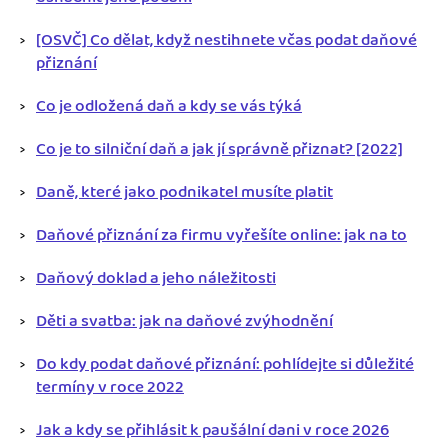
[OSVČ] Co dělat, když nestihnete včas podat daňové
přiznání
Co je odložená daň a kdy se vás týká
Co je to silniční daň a jak jí správně přiznat? [2022]
Daně, které jako podnikatel musíte platit
Daňové přiznání za firmu vyřešíte online: jak na to
Daňový doklad a jeho náležitosti
Děti a svatba: jak na daňové zvýhodnění
Do kdy podat daňové přiznání: pohlídejte si důležité
termíny v roce 2022
Jak a kdy se přihlásit k paušální dani v roce 2026