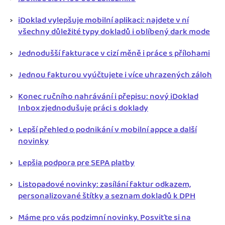
iDoklad vylepšuje mobilní aplikaci: najdete v ní
všechny důležité typy dokladů i oblíbený dark mode
Jednodušší fakturace v cizí měně i práce s přílohami
Jednou fakturou vyúčtujete i více uhrazených záloh
Konec ručního nahrávání i přepisu: nový iDoklad
Inbox zjednodušuje práci s doklady
Lepší přehled o podnikání v mobilní appce a další
novinky
Lepšia podpora pre SEPA platby
Listopadové novinky: zasílání faktur odkazem,
personalizované štítky a seznam dokladů k DPH
Máme pro vás podzimní novinky. Posviťte si na