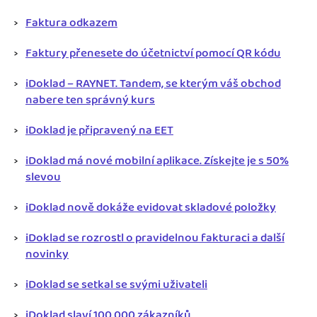
Faktura odkazem
Faktury přenesete do účetnictví pomocí QR kódu
iDoklad – RAYNET. Tandem, se kterým váš obchod
nabere ten správný kurs
iDoklad je připravený na EET
iDoklad má nové mobilní aplikace. Získejte je s 50%
slevou
iDoklad nově dokáže evidovat skladové položky
iDoklad se rozrostl o pravidelnou fakturaci a další
novinky
iDoklad se setkal se svými uživateli
iDoklad slaví 100 000 zákazníků