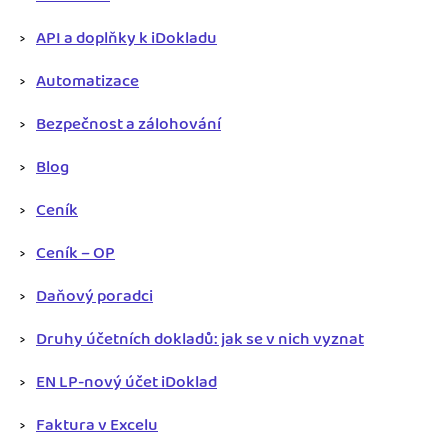
Jak se vyznat ve fakturaci
Spřátelené účetní
API a doplňky k iDokladu
Blog
Katalog doplňků
Automatizace
mini akademie
Bezpečnost a zálohování
Fakturační poradna
Blog
Ceník
Ceník – OP
Daňový poradci
Druhy účetních dokladů: jak se v nich vyznat
EN LP-nový účet iDoklad
Faktura v Excelu