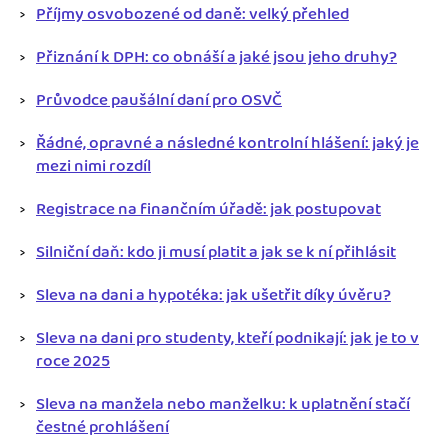
Příjmy osvobozené od daně: velký přehled
Přiznání k DPH: co obnáší a jaké jsou jeho druhy?
Průvodce paušální daní pro OSVČ
Řádné, opravné a následné kontrolní hlášení: jaký je
mezi nimi rozdíl
Registrace na finančním úřadě: jak postupovat
Silniční daň: kdo ji musí platit a jak se k ní přihlásit
Sleva na dani a hypotéka: jak ušetřit díky úvěru?
Sleva na dani pro studenty, kteří podnikají: jak je to v
roce 2025
Sleva na manžela nebo manželku: k uplatnění stačí
čestné prohlášení