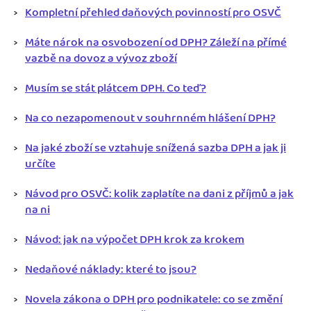
Kompletní přehled daňových povinností pro OSVČ
Máte nárok na osvobození od DPH? Záleží na přímé
vazbě na dovoz a vývoz zboží
Musím se stát plátcem DPH. Co teď?
Na co nezapomenout v souhrnném hlášení DPH?
Na jaké zboží se vztahuje snížená sazba DPH a jak ji
určíte
Návod pro OSVČ: kolik zaplatíte na dani z příjmů a jak
na ni
Návod: jak na výpočet DPH krok za krokem
Nedaňové náklady: které to jsou?
Novela zákona o DPH pro podnikatele: co se změní