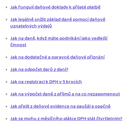
Jak fungují daňové doklady k přijaté platbě
Jak legálně snížit základ daně pomocí daňově
uznatelných výdajů
Jak na daně, když máte podnikání jako vedlejší
činnost
Jak na dodatečné a opravné daňové přiznání
Jak na odpočet darů z daní?
Jak na registraci k DPH v 5 krocích
Jak na výpočet daně z příjmů a na co nezapomenout
Jak přejít z daňové evidence na paušál a opačně
Jak se mohu z měsíčního plátce DPH stát čtvrtletním?