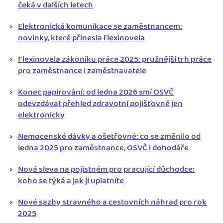
čeká v dalších letech
Elektronická komunikace se zaměstnancem:
novinky, které přinesla flexinovela
Flexinovela zákoníku práce 2025: pružnější trh práce
pro zaměstnance i zaměstnavatele
Konec papírování: od ledna 2026 smí OSVČ
odevzdávat přehled zdravotní pojišťovně jen
elektronicky
Nemocenské dávky a ošetřovné: co se změnilo od
ledna 2025 pro zaměstnance, OSVČ i dohodáře
Nová sleva na pojistném pro pracující důchodce:
koho se týká a jak ji uplatníte
Nové sazby stravného a cestovních náhrad pro rok
2025