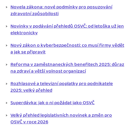
Novela zákona: nové podmínky pro posuzování
zdravotní způsobilosti
Novinky v podávání přehledů OSVČ: od letoška už jen
elektronicky
Nový zákon o kyberbezpečnosti: co musí firmy vědět
a jak se připravit
Reforma v zaměstnaneckých benefitech 2025: důraz
na zdraví a větší volnost organizací
Rozhlasové a televizní poplatky pro podnikatele
2025: velký přehled
Superdávka: jak o ni požádat jako OSVČ
Velký přehled legislativních novinek a změn pro
OSVČ v roce 2026