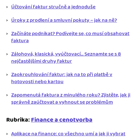
Účtování faktur stručně a jednoduše
Úroky z prodlení a smluvní pokuty – jak na ně?
Začínáte podnikat? Podívejte se, co musí obsahovat
faktura
Zálohová, klasická, vyúčtovací… Seznamte se s 8
nejčastějšími druhy faktur
Zaokrouhlování faktur: jak na to při platbě v
hotovosti nebo kartou
Zapomenutá faktura z minulého roku? Zjistěte, jak ji
správně zaúčtovat a vyhnout se problémům
Rubrika:
Finance a cenotvorba
Aplikace na finance: co všechno umí a jak ji vybrat