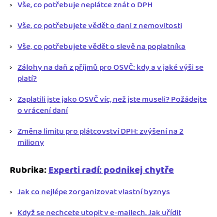
Vše, co potřebuje neplátce znát o DPH
Vše, co potřebujete vědět o dani z nemovitosti
Vše, co potřebujete vědět o slevě na poplatníka
Zálohy na daň z příjmů pro OSVČ: kdy a v jaké výši se
platí?
Zaplatili jste jako OSVČ víc, než jste museli? Požádejte
o vrácení daní
Změna limitu pro plátcovství DPH: zvýšení na 2
miliony
Rubrika:
Experti radí: podnikej chytře
Jak co nejlépe zorganizovat vlastní byznys
Když se nechcete utopit v e-mailech. Jak uřídit