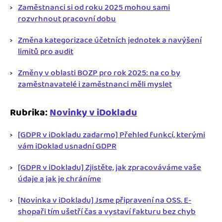
Zaměstnanci si od roku 2025 mohou sami
rozvrhnout pracovní dobu
Změna kategorizace účetních jednotek a navýšení
limitů pro audit
Změny v oblasti BOZP pro rok 2025: na co by
zaměstnavatelé i zaměstnanci měli myslet
Rubrika:
Novinky v iDokladu
[GDPR v iDokladu zadarmo] Přehled funkcí, kterými
vám iDoklad usnadní GDPR
[GDPR v iDokladu] Zjistěte, jak zpracováváme vaše
údaje a jak je chráníme
[Novinka v iDokladu] Jsme připravení na OSS. E-
shopaři tím ušetří čas a vystaví fakturu bez chyb