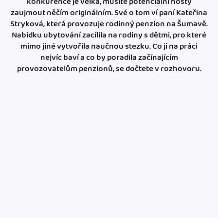
konkurence je velká, musíte potenciální hosty
zaujmout něčím originálním. Své o tom ví paní Kateřina
Stryková, která provozuje rodinný penzion na Šumavě.
Nabídku ubytování zacílila na rodiny s dětmi, pro které
mimo jiné vytvořila naučnou stezku. Co ji na práci
nejvíc baví a co by poradila začínajícím
provozovatelům penzionů, se dočtete v rozhovoru.