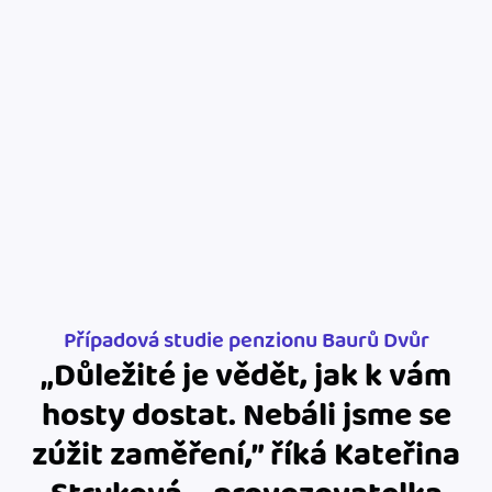
Jak se vyznat ve fakturaci
Spřátelené účetní
Blog
Katalog doplňků
mini akademie
Fakturační poradna
Případová studie penzionu Baurů Dvůr
„Důležité je vědět, jak k vám
hosty dostat. Nebáli jsme se
zúžit zaměření,” říká Kateřina