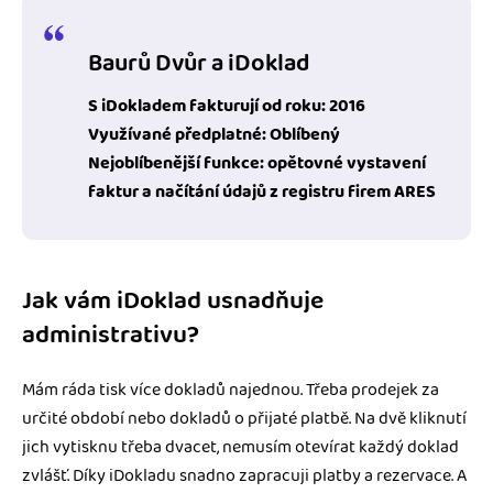
Baurů Dvůr a iDoklad
S iDokladem fakturují od roku: 2016
Využívané předplatné: Oblíbený
Nejoblíbenější funkce: opětovné vystavení
faktur a načítání údajů z registru firem ARES
Jak vám iDoklad usnadňuje
administrativu?
Mám ráda tisk více dokladů najednou. Třeba prodejek za
určité období nebo dokladů o přijaté platbě. Na dvě kliknutí
jich vytisknu třeba dvacet, nemusím otevírat každý doklad
zvlášť. Díky iDokladu snadno zapracuji platby a rezervace. A