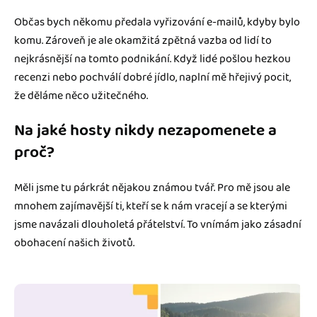
Občas bych někomu předala vyřizování e-mailů, kdyby bylo
komu. Zároveň je ale okamžitá zpětná vazba od lidí to
nejkrásnější na tomto podnikání. Když lidé pošlou hezkou
recenzi nebo pochválí dobré jídlo, naplní mě hřejivý pocit,
že děláme něco užitečného.
Na jaké hosty nikdy nezapomenete a
proč?
Měli jsme tu párkrát nějakou známou tvář. Pro mě jsou ale
mnohem zajímavější ti, kteří se k nám vracejí a se kterými
jsme navázali dlouholetá přátelství. To vnímám jako zásadní
obohacení našich životů.