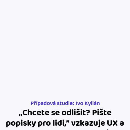
Jak se vyznat ve fakturaci
Spřátelené účetní
Blog
Katalog doplňků
mini akademie
Fakturační poradna
Případová studie: Ivo Kylián
„Chcete se odlišit? Pište
popisky pro lidi,” vzkazuje UX a