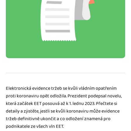
Jak se vyznat ve fakturaci
Spřátelené účetní
Blog
Katalog doplňků
mini akademie
Fakturační poradna
Elektronická evidence tržeb se kvůli vládním opatřením
proti koronaviru opět odložila. Prezident podepsal novelu,
která začátek EET posouvá až k 1. lednu 2023. Přečtete si
detaily a zjistěte, jestli se kvůli koronaviru může evidence
tržeb definitivně ukončit a co odložení znamená pro
podnikatele ze všech vln EET.