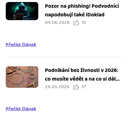
Pozor na phishing! Podvodníci
napodobují také iDoklad
04. 06. 2026
10
Přečíst článek
Podnikání bez živnosti v 2026:
co musíte vědět a na co si dát
24. 03. 2026
37
pozor
Přečíst článek