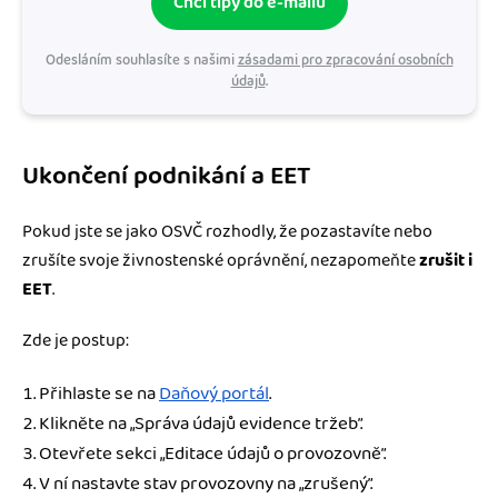
Chci tipy do e-mailu
Odesláním souhlasíte s našimi
zásadami pro zpracování osobních
údajů
.
Ukončení podnikání a EET
Pokud jste se jako OSVČ rozhodly, že pozastavíte nebo
zrušíte svoje živnostenské oprávnění, nezapomeňte
zrušit i
EET
.
Zde je postup:
Přihlaste se na
Daňový portál
.
Klikněte na „Správa údajů evidence tržeb”.
Otevřete sekci „Editace údajů o provozovně”.
V ní nastavte stav provozovny na „zrušený”.