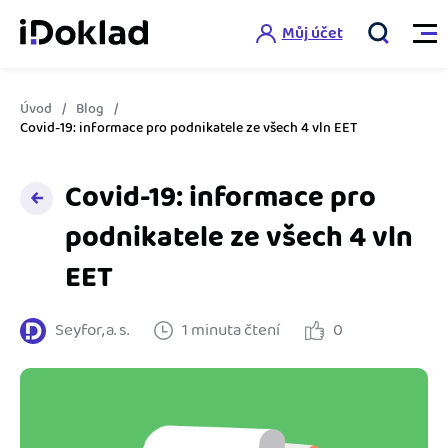
Můj účet
Úvod
Blog
Vlastnosti
Covid-19: informace pro podnikatele ze všech 4 vln EET
Online fakturace
Covid-19: informace pro
Ceník
Správa kontaktů
podnikatele ze všech 4 vln
Vzdělání
EET
Hlídání cashflow
Nápověda
Spolupráce s účetní
Šablony faktur
Seyfor, a. s.
1 minuta čtení
0
Jak začít s iDokladem
Výkazy pro úřady
Šablona pro plátce DPH
Jak začít podnikat
Propojení na další systémy
Registrovat ZDARMA
Šablona pro neplátce DPH