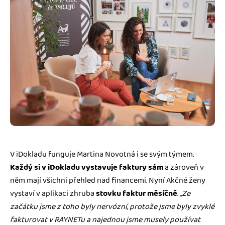
V iDokladu funguje Martina Novotná i se svým týmem.
Každý si v iDokladu vystavuje faktury sám
a zároveň v
něm mají všichni přehled nad financemi. Nyní Akčné ženy
vystaví v aplikaci zhruba
stovku faktur měsíčně
.
„Ze
začátku jsme z toho byly nervózní, protože jsme byly zvyklé
fakturovat v RAYNETu a najednou jsme musely používat