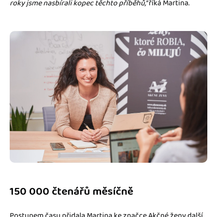
roky jsme nasbírali kopec těchto příběhů,”
říká Martina.
150 000 čtenářů měsíčně
Postupem času přidala Martina ke značce Akčné ženy další