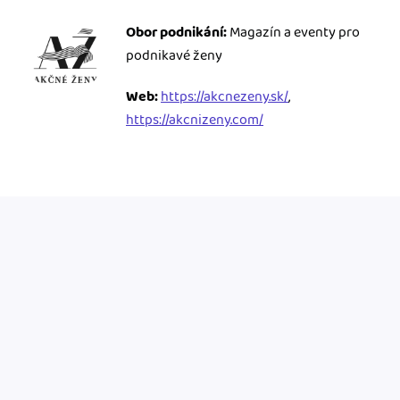
Obor podnikání:
Magazín a eventy pro
podnikavé ženy
Web:
https://akcnezeny.sk/
,
https://akcnizeny.com/