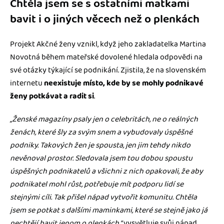
Chtěla jsem se s ostatními matkami
bavit i o jiných věcech než o plenkách
Projekt Akčné ženy vznikl, když jeho zakladatelka Martina
Novotná během mateřské dovolené hledala odpovědi na
své otázky týkající se podnikání. Zjistila, že na slovenském
internetu
neexistuje místo, kde by se mohly podnikavé
ženy potkávat a radit si
.
„Ženské magazíny psaly jen o celebritách, ne o reálných
ženách, které šly za svým snem a vybudovaly úspěšné
podniky. Takových žen je spousta, jen jim tehdy nikdo
nevěnoval prostor. Sledovala jsem tou dobou spoustu
úspěšných podnikatelů a všichni z nich opakovali, že aby
podnikatel mohl růst, potřebuje mít podporu lidí se
stejnými cíli. Tak přišel nápad vytvořit komunitu. Chtěla
jsem se potkat s dalšími maminkami, které se stejně jako já
nechtějí bavit jenom o plenkách,“
vysvětluje svůj nápad