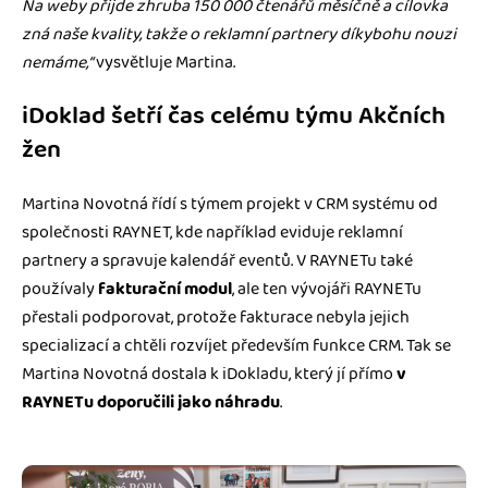
Na weby přijde zhruba 150 000 čtenářů měsíčně a cílovka
zná naše kvality, takže o reklamní partnery díkybohu nouzi
nemáme,“
vysvětluje Martina.
iDoklad šetří čas celému týmu Akčních
žen
Martina Novotná řídí s týmem projekt v CRM systému od
společnosti RAYNET, kde například eviduje reklamní
partnery a spravuje kalendář eventů. V RAYNETu také
používaly
fakturační modul
, ale ten vývojáři RAYNETu
přestali podporovat, protože fakturace nebyla jejich
specializací a chtěli rozvíjet především funkce CRM. Tak se
Martina Novotná dostala k iDokladu, který jí přímo
v
RAYNETu doporučili jako náhradu
.