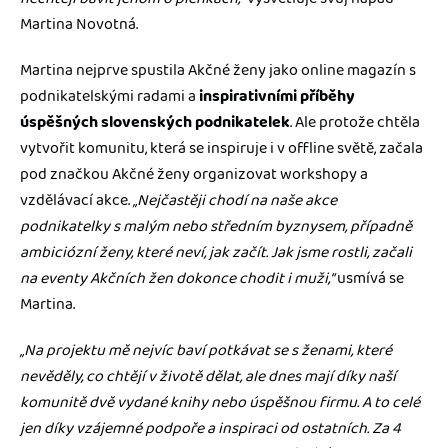
Martina Novotná.
Martina nejprve spustila Akčné ženy jako online magazín s
podnikatelskými radami a
inspirativními příběhy
úspěšných slovenských podnikatelek
. Ale protože chtěla
vytvořit komunitu, která se inspiruje i v offline světě, začala
pod značkou Akčné ženy organizovat workshopy a
vzdělávací akce.
„Nejčastěji chodí na naše akce
podnikatelky s malým nebo středním byznysem, případně
ambiciózní ženy, které neví, jak začít. Jak jsme rostli, začali
na eventy Akčních žen dokonce chodit i muži,“
usmívá se
Martina.
„Na projektu mě nejvíc baví potkávat se s ženami, které
nevěděly, co chtějí v životě dělat, ale dnes mají díky naší
komunitě dvě vydané knihy nebo úspěšnou firmu. A to celé
jen díky vzájemné podpoře a inspiraci od ostatních. Za 4