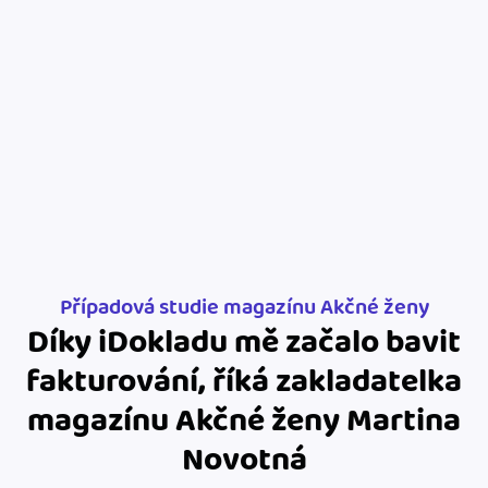
Jak se vyznat ve fakturaci
Spřátelené účetní
Blog
Katalog doplňků
mini akademie
Fakturační poradna
Případová studie magazínu Akčné ženy
Díky iDokladu mě začalo bavit
fakturování, říká zakladatelka
magazínu Akčné ženy Martina
Novotná