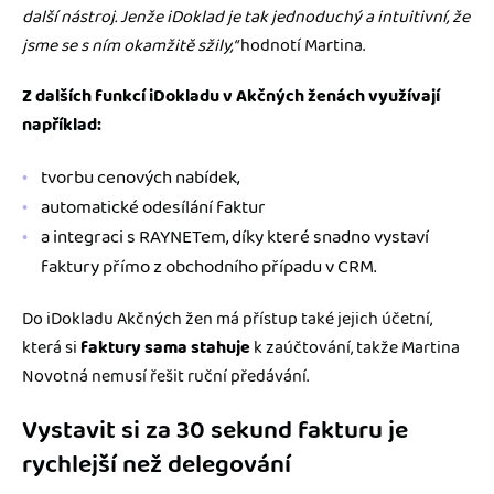
další nástroj. Jenže iDoklad je tak jednoduchý a intuitivní, že
jsme se s ním okamžitě sžily,“
hodnotí Martina.
Z dalších funkcí iDokladu v Akčných ženách využívají
například:
tvorbu cenových nabídek,
automatické odesílání faktur
a integraci s RAYNETem, díky které snadno vystaví
faktury přímo z obchodního případu v CRM.
Do iDokladu Akčných žen má přístup také jejich účetní,
která si
faktury sama stahuje
k zaúčtování, takže Martina
Novotná nemusí řešit ruční předávání.
Vystavit si za 30 sekund fakturu je
rychlejší než delegování