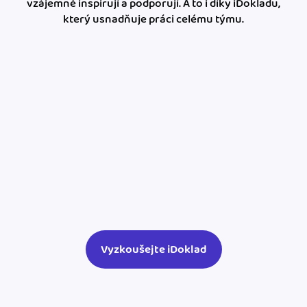
vzájemně inspirují a podporují. A to i díky iDokladu,
který usnadňuje práci celému týmu.
Vyzkoušejte iDoklad