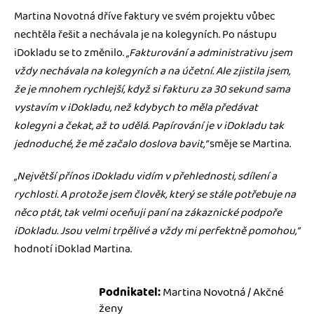
Martina Novotná dříve faktury ve svém projektu vůbec
nechtěla řešit a nechávala je na kolegyních. Po nástupu
iDokladu se to změnilo.
„Fakturování a administrativu jsem
vždy nechávala na kolegyních a na účetní. Ale zjistila jsem,
že je mnohem rychlejší, když si fakturu za 30 sekund sama
vystavím v iDokladu, než kdybych to měla předávat
kolegyni a čekat, až to udělá. Papírování je v iDokladu tak
jednoduché, že mě začalo doslova bavit,“
směje se Martina.
„Největší přínos iDokladu vidím v přehlednosti, sdílení a
rychlosti. A protože jsem člověk, který se stále potřebuje na
něco ptát, tak velmi oceňuji paní na zákaznické podpoře
iDokladu. Jsou velmi trpělivé a vždy mi perfektně pomohou,“
hodnotí iDoklad Martina.
Podnikatel:
Martina Novotná / Akčné
ženy