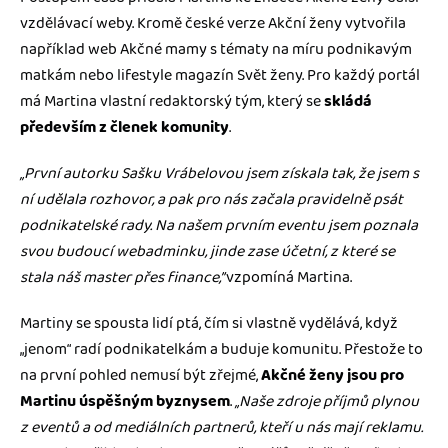
vzdělávací weby. Kromě české verze Akční ženy vytvořila
například web Akčné mamy s tématy na míru podnikavým
matkám nebo lifestyle magazín Svět ženy. Pro každý portál
má Martina vlastní redaktorský tým, který se
skládá
především z členek komunity
.
„První autorku Sašku Vrábelovou jsem získala tak, že jsem s
ní udělala rozhovor, a pak pro nás začala pravidelně psát
podnikatelské rady. Na našem prvním eventu jsem poznala
svou budoucí webadminku, jinde zase účetní, z které se
stala náš master přes finance,”
vzpomíná Martina.
Martiny se spousta lidí ptá, čím si vlastně vydělává, když
„jenom“ radí podnikatelkám a buduje komunitu. Přestože to
na první pohled nemusí být zřejmé,
Akčné ženy jsou pro
Martinu úspěšným byznysem
.
„Naše zdroje příjmů plynou
z eventů a od mediálních partnerů, kteří u nás mají reklamu.