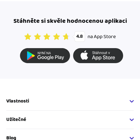
Stáhněte si skvěle hodnocenou aplikaci
na App Store
4.8
Vlastnosti
Fakturační vlastnosti
Online fakturace
Užitečné
Správa kontaktů
Nápověda
Hlídání cashflow
Vývojářský web
Blog
Spolupráce s účetní