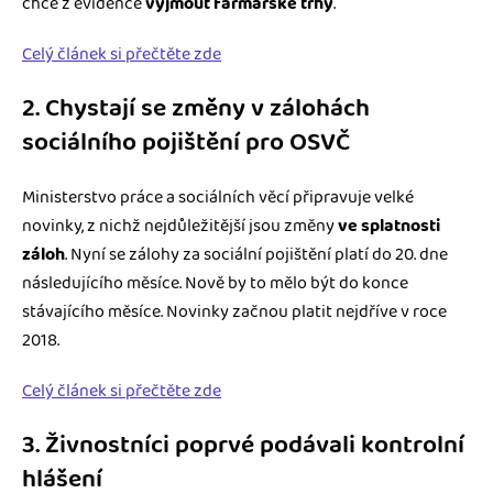
chce z evidence
vyjmout farmářské trhy
.
Celý článek si přečtěte zde
2. Chystají se změny v zálohách
sociálního pojištění pro OSVČ
Ministerstvo práce a sociálních věcí připravuje velké
novinky, z nichž nejdůležitější jsou změny
ve splatnosti
záloh
. Nyní se zálohy za sociální pojištění platí do 20. dne
následujícího měsíce. Nově by to mělo být do konce
stávajícího měsíce. Novinky začnou platit nejdříve v roce
2018.
Celý článek si přečtěte zde
3. Živnostníci poprvé podávali kontrolní
hlášení