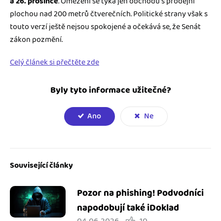
a 26. prosince
. Omezení se týká jen obchodů s prodejní
plochou nad 200 metrů čtverečních. Politické strany však s
touto verzí ještě nejsou spokojené a očekává se, že Senát
zákon pozmění.
Celý článek si přečtěte zde
Byly tyto informace užitečné?
Ano
Ne
Související články
Pozor na phishing! Podvodníci
napodobují také iDoklad