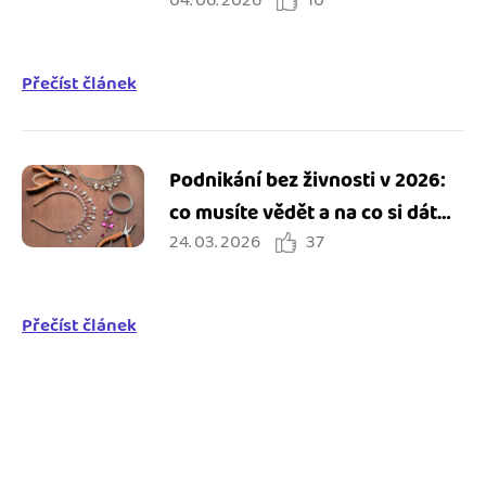
04. 06. 2026
10
Přečíst článek
Podnikání bez živnosti v 2026:
co musíte vědět a na co si dát
24. 03. 2026
37
pozor
Přečíst článek