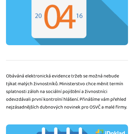
Jak se vyznat ve fakturaci
Spřátelené účetní
Blog
Katalog doplňků
mini akademie
Fakturační poradna
Obáváná elektronická evidence tržeb se možná nebude
týkat malých živnostníků. Ministerstvo chce měnit termín
splatnosti záloh na sociální pojištění a živnostníci
odevzdávali první kontrolní hlášení. Přinášíme vám přehled
nejzásadnějších dubnových novinek pro OSVČ a malé firmy.