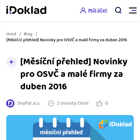
Můj účet
Úvod
Blog
Vlastnosti
[Měsíční přehled] Novinky pro OSVČ a malé firmy za duben 2016
Online fakturace
[Měsíční přehled] Novinky
Ceník
Správa kontaktů
pro OSVČ a malé firmy za
Vzdělání
duben 2016
Hlídání cashflow
Nápověda
Spolupráce s účetní
Šablony faktur
Seyfor, a. s.
2 minuty čtení
0
Jak začít s iDokladem
Výkazy pro úřady
Šablona pro plátce DPH
Jak začít podnikat
Propojení na další systémy
Registrovat ZDARMA
Šablona pro neplátce DPH