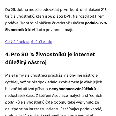
Do 25. dubna muselo odevzdat první kontrolní hlášení 213
tisíc živnostníků, kteří jsou plátci DPH. Na rozdíl od firem
podávají kontrolní hlášení čtvrtletně. Hlášení
podalo 85 %
živnostníků
, kteří tuto povinnost mají.
Celý článek si přečtěte zde
4. Pro 80 % živnostníků je internet
důležitý nástroj
Malé firmy a živnostníci přechází na on-line nástroje
rychleji, než se předpokládalo. Problémem je však jejich
hlavně intuitivní přístup,
nevyhodnocování účinků
a
nedostatek času. Z šetření Asociace malých a středních
podniků a živnostníků ČR a Googlu také vyplynulo, že
nejlépe se na internetu orientují začínající podnikatelé,
podnikatelé z oblasti cestovního ruchu a exportéři.