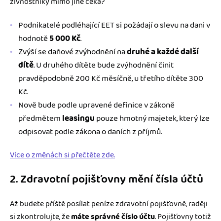
živnostníky mimo jiné čeká?
Podnikatelé podléhající EET si požádají o slevu na dani v
hodnotě
5 000 Kč
.
Zvýší se daňové zvýhodnění na
druhé a každé další
dítě
. U druhého dítěte bude zvýhodnění činit
pravděpodobně 200 Kč měsíčně, u třetího dítěte 300
Kč.
Nově bude podle upravené definice v zákoně
předmětem
leasingu
pouze hmotný majetek, který lze
odpisovat podle zákona o daních z příjmů.
Více o změnách si přečtěte zde.
2. Zdravotní pojišťovny mění čísla účtů
Až budete příště posílat peníze zdravotní pojišťovně, raději
si zkontrolujte, že
máte správné číslo účtu
. Pojišťovny totiž