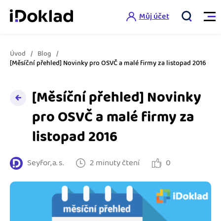
Můj účet
Úvod
Blog
Vlastnosti
[Měsíční přehled] Novinky pro OSVČ a malé firmy za listopad 2016
Online fakturace
[Měsíční přehled] Novinky
Ceník
Správa kontaktů
pro OSVČ a malé firmy za
Vzdělání
listopad 2016
Hlídání cashflow
Nápověda
Spolupráce s účetní
Šablony faktur
Seyfor, a. s.
2 minuty čtení
0
Jak začít s iDokladem
Výkazy pro úřady
Šablona pro plátce DPH
Jak začít podnikat
Propojení na další systémy
Registrovat ZDARMA
Šablona pro neplátce DPH