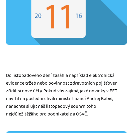
Jak se vyznat ve fakturaci
Spřátelené účetní
Blog
Katalog doplňků
mini akademie
Fakturační poradna
Do listopadového dění zasáhla například elektronická
evidence tržeb nebo povinnost zdravotních pojišťoven
zřídit si nové účty. Pokud vás zajímá, jaké novinky v EET
navrhl na poslední chvíli ministr financí Andrej Babiš,
nenechte si ujít náš listopadový souhrn toho
nejdůležitějšího pro podnikatele a OSVČ.