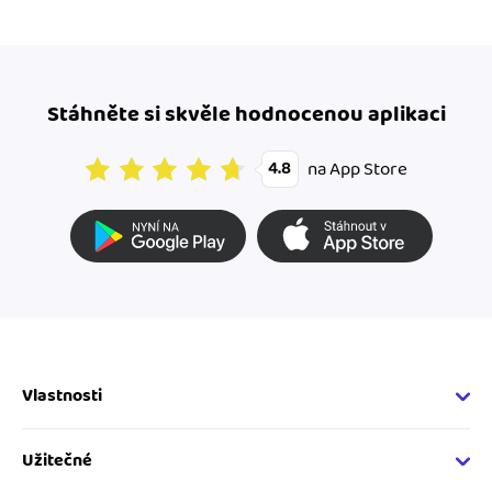
Stáhněte si skvěle hodnocenou aplikaci
na App Store
4.8
Vlastnosti
Fakturační vlastnosti
Online fakturace
Užitečné
Správa kontaktů
Nápověda