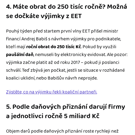
4. Máte obrat do 250 tisíc ročně? Možná
se dočkáte výjimky z EET
Pouhý týden před startem první vlny EET přišel ministr
financí Andrej Babiš s návrhem výjimky pro podnikatele,
kteří mají
roční obrat do 250 tisíc Kč
. Pokud by využili
paušální daň
, nemuseli by elektronicky evidovat. Ale pozor:
výjimka začne platit až od roku 2017 – pokud ji poslanci
schválí. Teď zbývá jen počkat, jestli se situace v rozhádané
koalici uklidní, nebo Babišův návrh neprojde.
Zjistěte, co na výjimku řekli koaliční partneři.
5. Podle daňových přiznání darují firmy
a jednotlivci ročně 5 miliard Kč
Objem darů podle daňových přiznání roste rychleji než