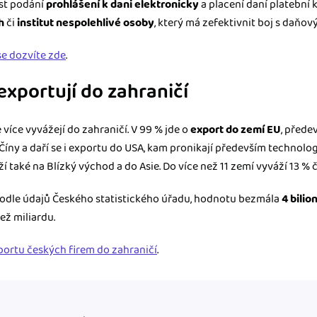
st podání
prohlášení k dani elektronicky
a placení daní platební 
h
či
institut nespolehlivé osoby
, který má zefektivnit boj s daňov
se dozvíte zde
.
 exportují do zahraničí
e více vyvážejí do zahraničí. V 99 % jde o
export do zemí EU
, přede
Číny a daří se i exportu do USA, kam pronikají především technolog
í také na Blízký východ a do Asie. Do více než 11 zemí vyváží 13 % 
 podle údajů Českého statistického úřadu, hodnotu bezmála
4 bilio
ež miliardu.
exportu českých firem do zahraničí
.