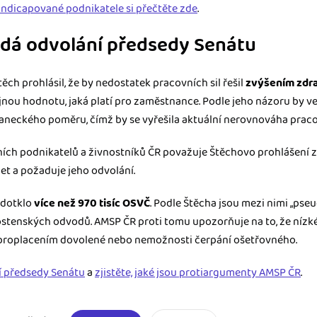
handicapované podnikatele si přečtěte zde
.
ádá odvolání předsedy Senátu
ěch prohlásil, že by nedostatek pracovních sil řešil
zvýšením zdra
jnou hodnotu, jaká platí pro zaměstnance. Podle jeho názoru by v
naneckého poměru, čímž by se vyřešila aktuální nerovnováha praco
ních podnikatelů a živnostníků ČR považuje Štěchovo prohlášení 
et a požaduje jeho odvolání.
 dotklo
více než 970 tisíc OSVČ
. Podle Štěcha jsou mezi nimi „pseu
nostenských odvodů. AMSP ČR proti tomu upozorňuje na to, že níz
proplacením dovolené nebo nemožnosti čerpání ošetřovného.
ní předsedy Senátu
a
zjistěte, jaké jsou protiargumenty AMSP ČR
.