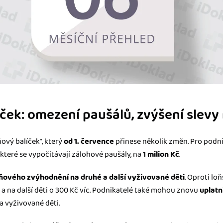
íček: omezení paušálů, zvýšení slevy 
ňový balíček“, který
od 1. července
přinese několik změn. Pro podnik
 které se vypočítávají zálohové paušály, na
1 milion Kč
.
ňového zvýhodnění na druhé a další vyživované děti
. Oproti lo
c a na další děti o 300 Kč víc. Podnikatelé také mohou znovu
uplatn
 vyživované děti.