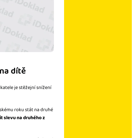
na dítě
atele je stěžejní snížení
ňskému roku stát na druhé
it slevu na druhého z