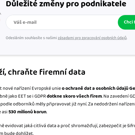
Důležité změny pro podnikatele
Chci 
Odesláním souhlasíte s našimi
zásadami pro zpracování osobních údajů
.
ží, chraňte firemní data
it nové nařízení Evropské unie
o ochraně dat a osobních údajů Ge
bně jako EET se i GDPR
dotkne skoro všech firem
. Na zavedení G
y podle odborníků měly připravovat již nyní. Za nedodržení nařízení
e asi
530 milionů korun
.
 evidovat jaká citlivá data a proč shromažďují, zabezpečit je šif
m bude dohlížet.