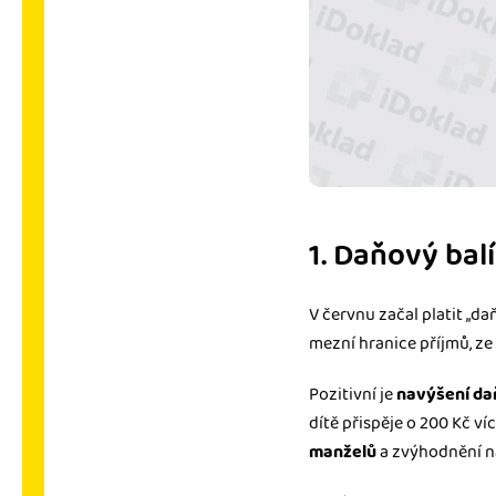
1. Daňový bal
V červnu začal platit „da
mezní hranice příjmů, ze
Pozitivní je
navýšení da
dítě přispěje o 200 Kč ví
manželů
a zvýhodnění na