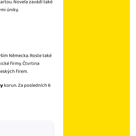
kartou. Novela zavádí také
ými úniky.
vším Německa. Roste také
ické firmy. Čtvrtina
českých firem.
ny
korun. Za posledních 6