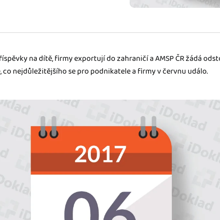
ady pro finanční
dku.
říspěvky na dítě, firmy exportují do zahraničí a AMSP ČR žádá ods
stémy
, co nejdůležitějšího se pro podnikatele a firmy v červnu událo.
 za vás. Díky
ankou, CRM...