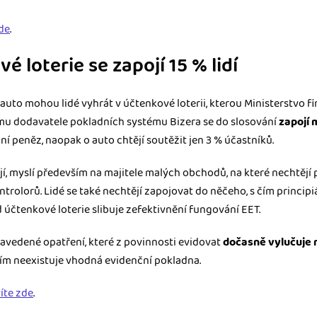
de
.
é loterie se zapojí 15 % lidí
uto mohou lidé vyhrát v účtenkové loterii, kterou Ministerstvo fi
mu dodavatele pokladních systému Bizera se do slosování
zapojí 
ání peněz, naopak o auto chtějí soutěžit jen 3 % účastníků.
tějí, myslí především na majitele malých obchodů, na které nechtěj
trolorů. Lidé se také nechtějí zapojovat do něčeho, s čím principi
d účtenkové loterie slibuje zefektivnění fungování EET.
zavedené opatření, které z povinnosti evidovat
dočasně vylučuje 
atím neexistuje vhodná evidenční pokladna.
íte zde
.