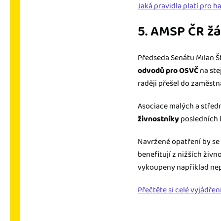
Jaká pravidla platí pro 
5. AMSP ČR ž
Předseda Senátu Milan Št
odvodů pro OSVČ
na ste
raději přešel do zaměst
Asociace malých a střed
živnostníky
posledních l
Navržené opatření by se
benefitují z nižších živ
vykoupeny například ne
Přečtěte si celé vyjádře