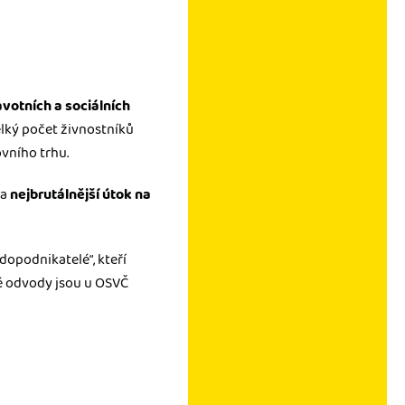
votních a sociálních
elký počet živnostníků
vního trhu.
za
nejbrutálnější útok na
dopodnikatelé“, kteří
ké odvody jsou u OSVČ