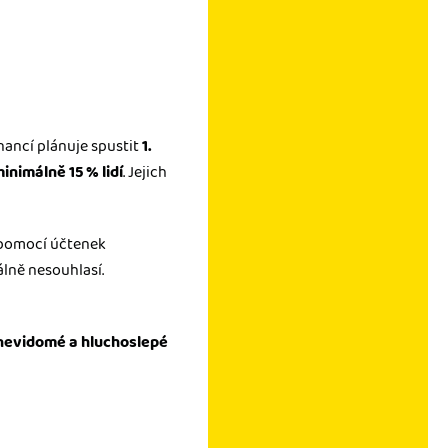
nancí plánuje spustit
1.
minimálně 15 % lidí
. Jejich
í pomocí účtenek
álně nesouhlasí.
nevidomé a hluchoslepé