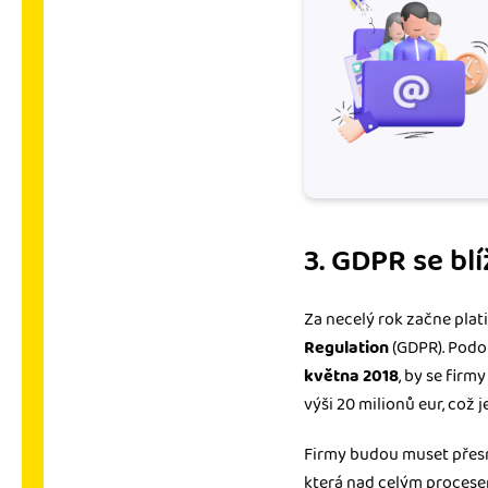
3. GDPR se blí
Za necelý rok začne plat
Regulation
(GDPR). Podo
května 2018
, by se firm
výši 20 milionů eur, což j
Firmy budou muset přesně
která nad celým procese