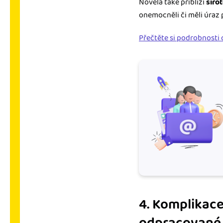
Novela také přiblíží
siro
onemocněli či měli úraz 
Přečtěte si podrobnosti 
4. Komplikace