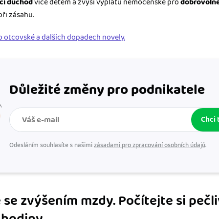
tčí důchod
více dětem a zvýší výplatu nemocenské pro
dobrovoln
při zásahu.
o otcovské a dalších dopadech novely.
Důležité změny pro podnikatele
Chci 
Odesláním souhlasíte s našimi
zásadami pro zpracování osobních údajů
.
 se zvýšením mzdy. Počítejte si pečl