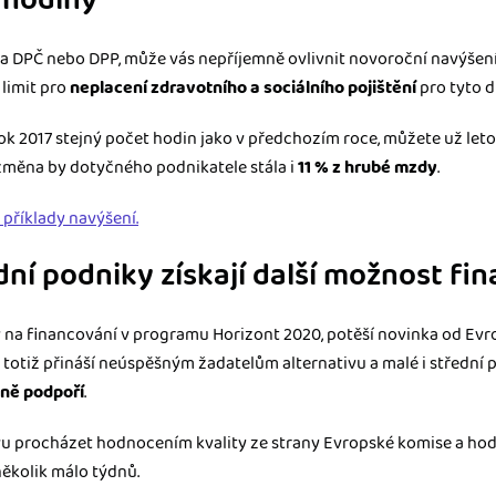
 hodiny
a DPČ nebo DPP, může vás nepříjemně ovlivnit novoroční navýšení
 limit pro
neplacení zdravotního a sociálního pojištění
pro tyto 
rok 2017 stejný počet hodin jako v předchozím roce, můžete už let
 změna by dotyčného podnikatele stála i
11 % z hrubé mzdy
.
 příklady navýšení.
ední podniky získají další možnost fi
 na financování v programu Horizont 2020, potěší novinka od Evro
 totiž přináší neúspěšným žadatelům alternativu a malé i střední p
ně podpoří
.
u procházet hodnocením kvality ze strany Evropské komise a hod
několik málo týdnů.