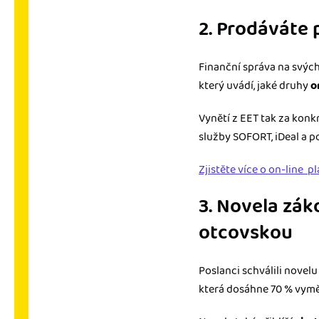
2. Prodáváte
Finanční správa na svých
který uvádí, jaké druhy
o
Vynětí z EET tak za konk
služby SOFORT, iDeal a 
Zjistěte více o on-line p
3. Novela zák
otcovskou
Poslanci schválili novel
která dosáhne 70 % vymě