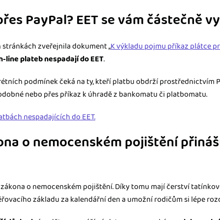
 přes PayPal? EET se vám částečně v
 stránkách zveřejnila dokument „
K výkladu pojmu příkaz plátce p
n-line plateb nespadají do EET
.
rétních podmínek čeká na ty, kteří platbu obdrží prostřednictvím P
podobné nebo přes příkaz k úhradě z bankomatu či platbomatu.
latbách nespadajících do EET.
ona o nemocenském pojištění přináš
u zákona o nemocenském pojištění. Díky tomu mají čerství tatínko
řovacího základu za kalendářní den a umožní rodičům si lépe rozd