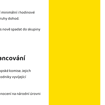
 minimální i hodinové
druhy dohod.
os nově spadat do skupiny
nancování
pské komise. Jejich
odniky vyvíjející
nocení na národní úrovni