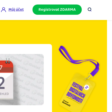
Můj účet
Registrovat ZDARMA
ini akademie
e mnoho
ačněte podnikání bez omylů díky bezplatné
ideo akademii.
akturační poradna
službami.
eptejte se komunity na fakturaci, daně či
četnictví.
podnikání