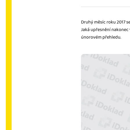
Výkazy pro úřady
Užívejte, že máte podkl
Druhý měsíc roku 2017 se
úřad v naprostém pořá
Jaká upřesnění nakonec v
únorovém přehledu.
Propojení na další sy
Nechte iDoklad pracovat
propojení s e-shopem, b