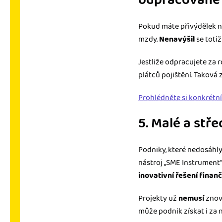
odpracované
Pokud máte přivýdělek n
mzdy.
Nenavýšil
se totiž
Jestliže odpracujete za 
plátců pojištění. Taková
Prohlédněte si konkrétní
5. Malé a stř
Podniky, které nedosáhly
nástroj „SME Instrument“
inovativní řešení
finanč
Projekty už
nemusí
znov
může podnik získat i za 