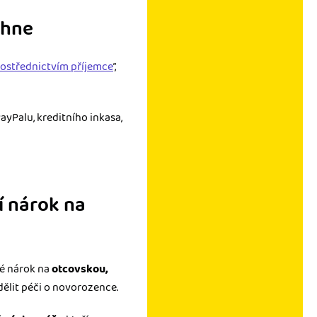
yhne
rostřednictvím příjemce
”,
ayPalu, kreditního inkasa,
í nárok na
vé nárok na
otcovskou,
ělit péči o novorozence.