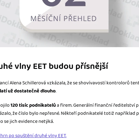
ruhé vlny EET budou přísnější
ncí Alena Schillerová vzkázala, že se shovívavostí kontrolorů te
latí už dostatečně dlouho
.
ojilo
120 tisíc podnikatelů
a firem. Generální finanční ředitelství
ukázalo, že číslo bylo nepřesné. Někteří podnikatelé totiž například 
o se jich evidence netýká.
uhrn po spuštění druhé vlny EET.