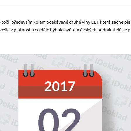
ady pro finanční
 točil především kolem očekávané druhé vlny EET, která začne pla
dku.
ešla v platnost a co dále hýbalo světem českých podnikatelů se 
stémy
 za vás. Díky
ankou, CRM...