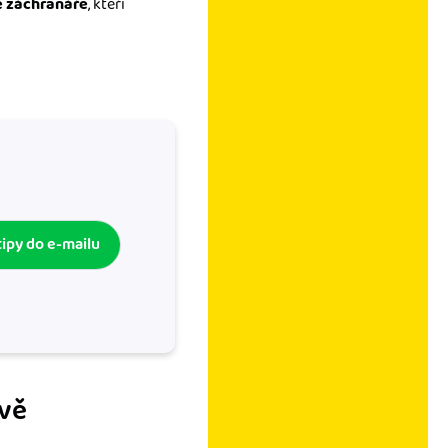
é záchranáře
, kteří
tipy do e-mailu
ivě