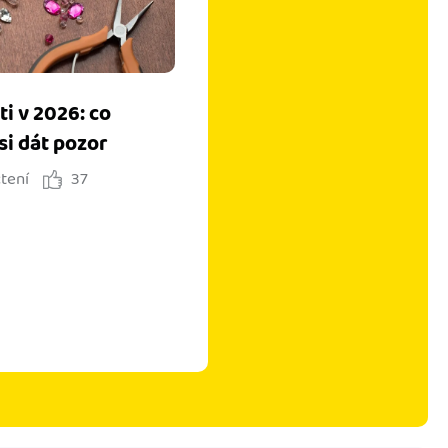
i v 2026: co
si dát pozor
čtení
37