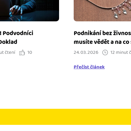
! Podvodníci
Podnikání bez živnost
Doklad
musíte vědět a na co 
ut čtení
10
24. 03. 2026
12 minut 
Přečíst článek