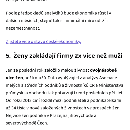
Podle předpokladů analytiků bude ekonomika růst i v
dalších měsících, stejně tak si minimální míru udrží i
nezaměstnanost.
Zjistěte více o stavu české ekonomiky.
5. Ženy zakládají firmy 2x více než muži
Jen za poslední rok založilo malou živnost
dvojnásobně
více žen
, nežli mužů. Data vyplývající z analýzy Asociace
malých a středních podniků a živnostníků ČR a Ministerstva
průmyslu a obchodu tak potvrzují trend posledních pěti let.
Od roku 2012 činí rozdíl mezi podnikateli a podnikatelkami
až 34 tisíc v nově založených živnostech ve prospěch žen.
Nejvíce žen podniká v Praze, na jihovýchodě a
severovýchodě Čech.