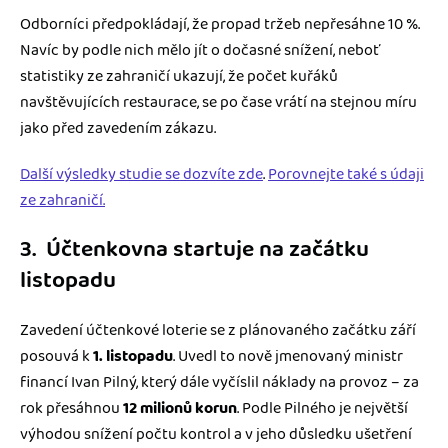
Odborníci předpokládají, že propad tržeb nepřesáhne 10 %.
Navíc by podle nich mělo jít o dočasné snížení, neboť
statistiky ze zahraničí ukazují, že počet kuřáků
navštěvujících restaurace, se po čase vrátí na stejnou míru
jako před zavedením zákazu.
Další výsledky studie se dozvíte zde
.
Porovnejte také s údaji
ze zahraničí.
3. Účtenkovna startuje na začátku
listopadu
Zavedení účtenkové loterie se z plánovaného začátku září
posouvá k
1. listopadu
. Uvedl to nově jmenovaný ministr
financí Ivan Pilný, který dále vyčíslil náklady na provoz – za
rok přesáhnou
12 milionů korun
. Podle Pilného je největší
výhodou snížení počtu kontrol a v jeho důsledku ušetření