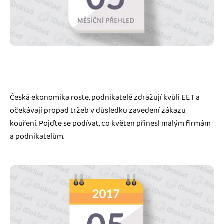
Jak se vyznat ve fakturaci
Spřátelené účetní
Blog
Katalog doplňků
mini akademie
Fakturační poradna
Česká ekonomika roste, podnikatelé zdražují kvůli EET a
očekávají propad tržeb v důsledku zavedení zákazu
kouření. Pojďte se podívat, co květen přinesl malým firmám
a podnikatelům.