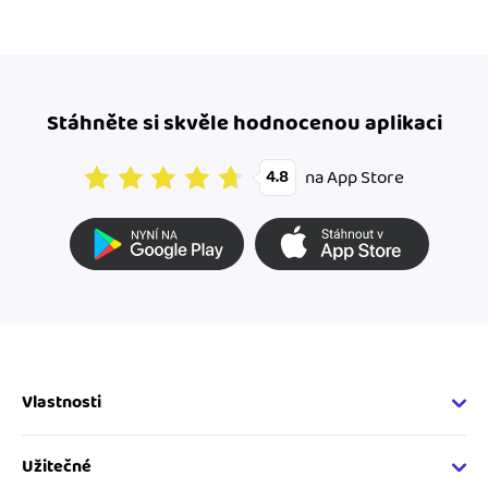
Stáhněte si skvěle hodnocenou aplikaci
na App Store
4.8
Vlastnosti
Fakturační vlastnosti
Online fakturace
Užitečné
Správa kontaktů