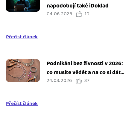
napodobují také iDoklad
04. 06. 2026
10
Přečíst článek
Podnikání bez živnosti v 2026:
co musíte vědět a na co si dát
24. 03. 2026
37
pozor
Přečíst článek