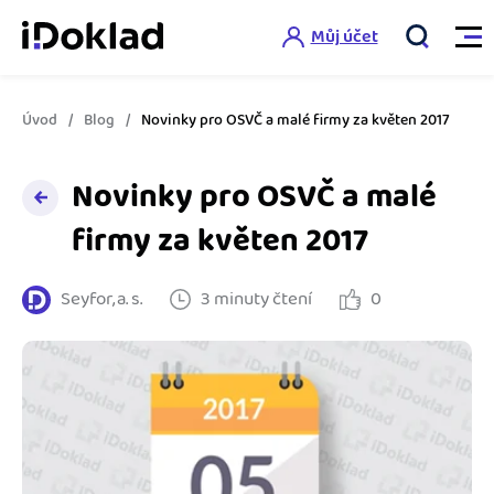
Můj účet
Úvod
Blog
Novinky pro OSVČ a malé firmy za květen 2017
Vlastnosti
Novinky pro OSVČ a malé
Online fakturace
Ceník
firmy za květen 2017
Správa kontaktů
Vzdělání
Seyfor, a. s.
3 minuty čtení
0
Hlídání cashflow
Nápověda
Spolupráce s účetní
Šablony faktur
Jak začít s iDokladem
Výkazy pro úřady
Šablona pro plátce DPH
Jak začít podnikat
Propojení na další systémy
Registrovat ZDARMA
Šablona pro neplátce DPH