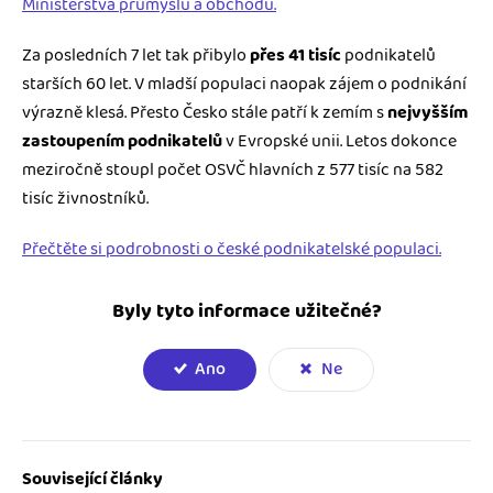
Ministerstva průmyslu a obchodu.
Za posledních 7 let tak přibylo
přes 41 tisíc
podnikatelů
starších 60 let. V mladší populaci naopak zájem o podnikání
výrazně klesá. Přesto Česko stále patří k zemím s
nejvyšším
zastoupením podnikatelů
v Evropské unii. Letos dokonce
meziročně stoupl počet OSVČ hlavních z 577 tisíc na 582
tisíc živnostníků.
Přečtěte si podrobnosti o české podnikatelské populaci.
Byly tyto informace užitečné?
Ano
Ne
Související články