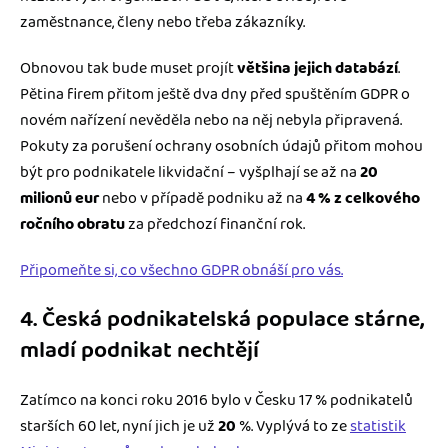
zaměstnance, členy nebo třeba zákazníky.
Obnovou tak bude muset projít
většina jejich databází
.
Pětina firem přitom ještě dva dny před spuštěním GDPR o
novém nařízení nevěděla nebo na něj nebyla připravená.
Pokuty za porušení ochrany osobních údajů přitom mohou
být pro podnikatele likvidační – vyšplhají se až na
20
milionů eur
nebo v případě podniku až na
4 % z celkového
ročního obratu
za předchozí finanční rok.
Připomeňte si, co všechno GDPR obnáší pro vás.
4. Česká podnikatelská populace stárne,
mladí podnikat nechtějí
Zatímco na konci roku 2016 bylo v Česku 17 % podnikatelů
starších 60 let, nyní jich je už
20
%. Vyplývá to ze
statistik