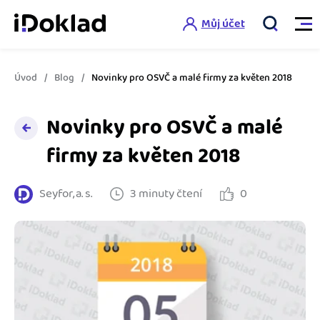
Můj účet
Úvod
Blog
Novinky pro OSVČ a malé firmy za květen 2018
Vlastnosti
Novinky pro OSVČ a malé
Online fakturace
Ceník
firmy za květen 2018
Správa kontaktů
Vzdělání
Seyfor, a. s.
3 minuty čtení
0
Hlídání cashflow
Nápověda
Spolupráce s účetní
Šablony faktur
Jak začít s iDokladem
Výkazy pro úřady
Šablona pro plátce DPH
Jak začít podnikat
Propojení na další systémy
Registrovat ZDARMA
Šablona pro neplátce DPH