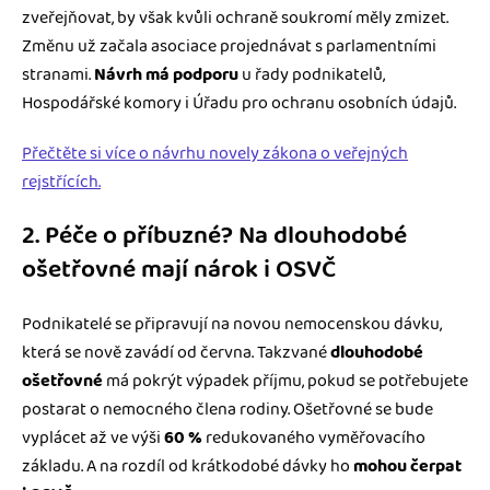
zveřejňovat, by však kvůli ochraně soukromí měly zmizet.
Změnu už začala asociace projednávat s parlamentními
stranami.
Návrh má podporu
u řady podnikatelů,
Hospodářské komory i Úřadu pro ochranu osobních údajů.
Přečtěte si více o návrhu novely zákona o veřejných
rejstřících.
2. Péče o příbuzné? Na dlouhodobé
ošetřovné mají nárok i OSVČ
Podnikatelé se připravují na novou nemocenskou dávku,
která se nově zavádí od června. Takzvané
dlouhodobé
ošetřovné
má pokrýt výpadek příjmu, pokud se potřebujete
postarat o nemocného člena rodiny. Ošetřovné se bude
vyplácet až ve výši
60 %
redukovaného vyměřovacího
základu. A na rozdíl od krátkodobé dávky ho
mohou čerpat