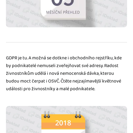
Jak se vyznat ve fakturaci
Spřátelené účetní
Blog
Katalog doplňků
mini akademie
Fakturační poradna
GDPR je tu. A možná se dotkne i obchodního rejstříku, kde
by podnikatelé nemuseli zveřejňovat své adresy. Radost
živnostníkům udělá i nová nemocenská dávka, kterou
budou moct čerpat i OSVČ. Čtěte nejzajímavější květnové
události pro živnostníky a malé podnikatele.