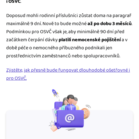
i OSVČ
.
Doposud mohli rodinní příslušníci zůstat doma na paragraf
maximálně 9 dní. Nově to bude možné
až po dobu 3 měsíců
.
Podmínkou pro OSVČ však je, aby minimálně 90 dní před
začátkem čerpání dávky
platili nemocenské pojištění
a v
době péče o nemocného příbuzného podnikali jen
prostřednictvím zaměstnanců nebo spolupracovníků.
Zjistěte, jak přesně bude fungovat dlouhodobé ošetřovné i
pro OSVČ.