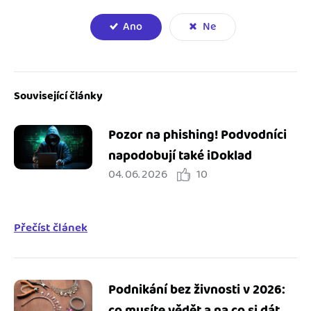
Ano
Ne
Související články
Pozor na phishing! Podvodníci
napodobují také iDoklad
04. 06. 2026
10
Přečíst článek
Podnikání bez živnosti v 2026:
co musíte vědět a na co si dát