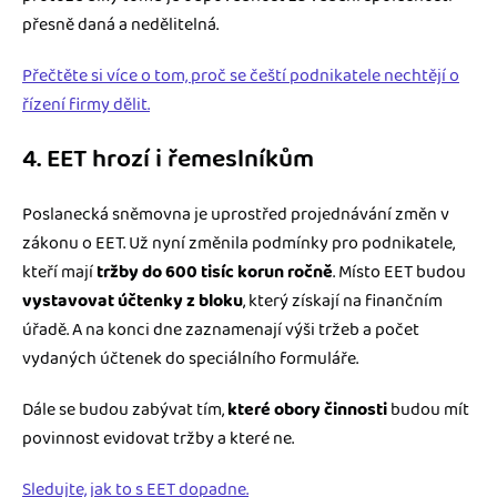
přesně daná a nedělitelná.
Přečtěte si více o tom, proč se čeští podnikatele nechtějí o
řízení firmy dělit.
4. EET hrozí i řemeslníkům
Poslanecká sněmovna je uprostřed projednávání změn v
zákonu o EET. Už nyní změnila podmínky pro podnikatele,
kteří mají
tržby do 600 tisíc korun ročně
. Místo EET budou
vystavovat účtenky z bloku
, který získají na finančním
úřadě. A na konci dne zaznamenají výši tržeb a počet
vydaných účtenek do speciálního formuláře.
Dále se budou zabývat tím,
které obory činnosti
budou mít
povinnost evidovat tržby a které ne.
Sledujte, jak to s EET dopadne.