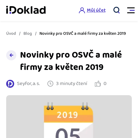
Můj účet
Úvod
Blog
Novinky pro OSVČ a malé firmy za květen 2019
Vlastnosti
Novinky pro OSVČ a malé
Online fakturace
Ceník
firmy za květen 2019
Správa kontaktů
Vzdělání
Seyfor, a. s.
3 minuty čtení
0
Hlídání cashflow
Nápověda
Spolupráce s účetní
Šablony faktur
Jak začít s iDokladem
Výkazy pro úřady
Šablona pro plátce DPH
Jak začít podnikat
Propojení na další systémy
Registrovat ZDARMA
Šablona pro neplátce DPH