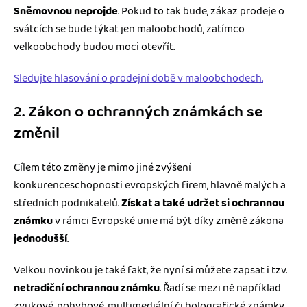
Sněmovnou neprojde
. Pokud to tak bude, zákaz prodeje o
svátcích se bude týkat jen maloobchodů, zatímco
velkoobchody budou moci otevřít.
Sledujte hlasování o prodejní době v maloobchodech.
2. Zákon o ochranných známkách se
změnil
Cílem této změny je mimo jiné zvýšení
konkurenceschopnosti evropských firem, hlavně malých a
středních podnikatelů.
Získat a také udržet si ochrannou
známku
v rámci Evropské unie má být díky změně zákona
jednodušší
.
Velkou novinkou je také fakt, že nyní si můžete zapsat i tzv.
netradiční ochrannou známku
. Řadí se mezi ně například
zvukové, pohybové, multimediální či holografické známky.