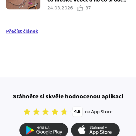
24. 03. 2026
37
pozor
Přečíst článek
Stáhněte si skvěle hodnocenou aplikaci
na App Store
4.8