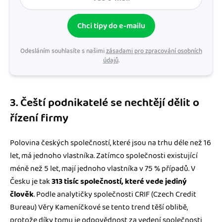
Chci tipy do e-mailu
Odesláním souhlasíte s našimi
zásadami pro zpracování osobních
údajů
.
3. Čeští podnikatelé se nechtějí dělit o
řízení firmy
Polovina českých společností, které jsou na trhu déle než 16
let, má jednoho vlastníka. Zatímco společnosti existující
méně než 5 let, mají jednoho vlastníka v 75 % případů. V
Česku je tak
313 tisíc společností, které vede jediný
člověk
. Podle analytičky společnosti CRIF (Czech Credit
Bureau) Věry Kameníčkové se tento trend těší oblibě,
protože díky tomu je odpovědnost za vedení společnosti