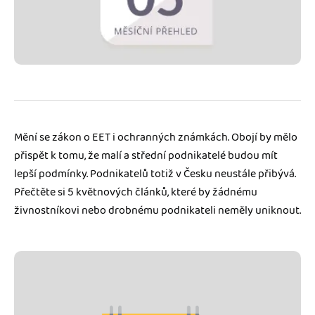
Jak se vyznat ve fakturaci
Spřátelené účetní
Blog
Katalog doplňků
mini akademie
Fakturační poradna
Mění se zákon o EET i ochranných známkách. Obojí by mělo
přispět k tomu, že malí a střední podnikatelé budou mít
lepší podmínky. Podnikatelů totiž v Česku neustále přibývá.
Přečtěte si 5 květnových článků, které by žádnému
živnostníkovi nebo drobnému podnikateli neměly uniknout.