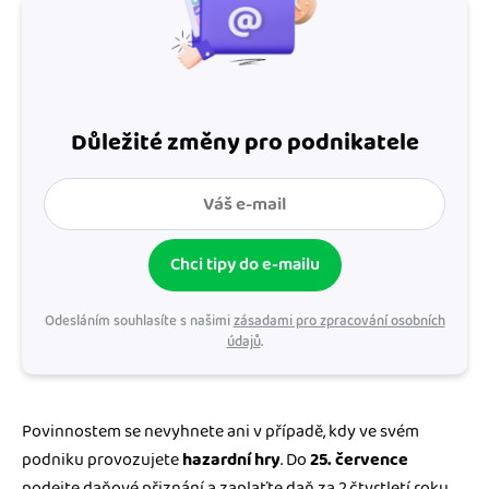
Důležité změny pro podnikatele
Chci tipy do e-mailu
Odesláním souhlasíte s našimi
zásadami pro zpracování osobních
údajů
.
Povinnostem se nevyhnete ani v případě, kdy ve svém
podniku provozujete
hazardní hry
. Do
25. července
podejte daňové přiznání a zaplaťte daň za 2.čtvrtletí roku