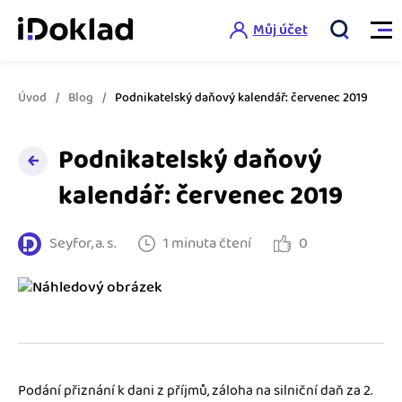
Můj účet
Úvod
Blog
Podnikatelský daňový kalendář: červenec 2019
Vlastnosti
Podnikatelský daňový
Online fakturace
Ceník
kalendář: červenec 2019
Správa kontaktů
Vzdělání
Seyfor, a. s.
1 minuta čtení
0
Hlídání cashflow
Nápověda
Spolupráce s účetní
Šablony faktur
Jak začít s iDokladem
Výkazy pro úřady
Šablona pro plátce DPH
Jak začít podnikat
Propojení na další systémy
Registrovat ZDARMA
Šablona pro neplátce DPH
Podání přiznání k dani z příjmů, záloha na silniční daň za 2.