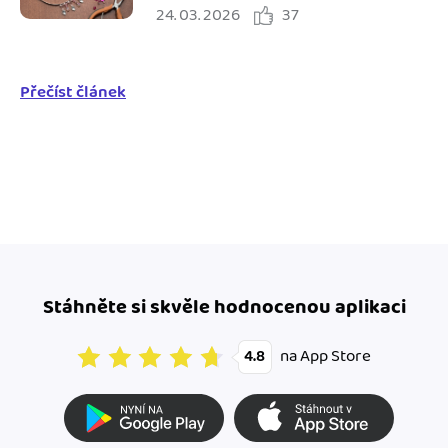
24. 03. 2026
37
pozor
Přečíst článek
Stáhněte si skvěle hodnocenou aplikaci
na App Store
4.8