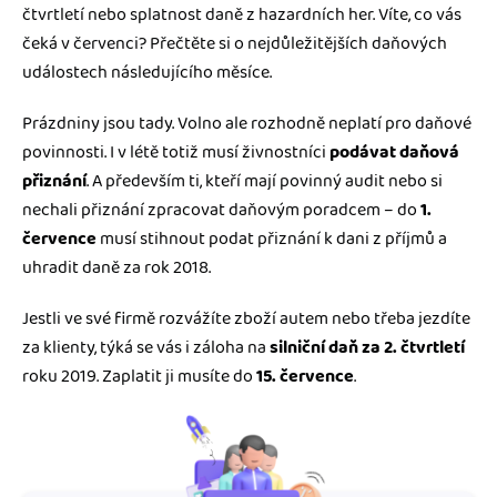
Jak se vyznat ve fakturaci
čtvrtletí nebo splatnost daně z hazardních her. Víte, co vás
Spřátelené účetní
čeká v červenci? Přečtěte si o nejdůležitějších daňových
Blog
událostech následujícího měsíce.
Katalog doplňků
mini akademie
Prázdniny jsou tady. Volno ale rozhodně neplatí pro daňové
povinnosti. I v létě totiž musí živnostníci
podávat daňová
Fakturační poradna
přiznání
. A především ti, kteří mají povinný audit nebo si
nechali přiznání zpracovat daňovým poradcem – do
1.
července
musí stihnout podat přiznání k dani z příjmů a
uhradit daně za rok 2018.
Jestli ve své firmě rozvážíte zboží autem nebo třeba jezdíte
za klienty, týká se vás i záloha na
silniční daň za 2. čtvrtletí
roku 2019. Zaplatit ji musíte do
15. července
.