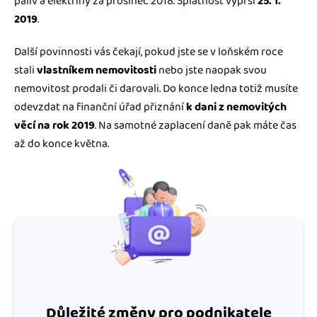
paliv a elektřiny za prosinec 2018. Splatnost vyprší
25. 1.
2019
.
Další povinnosti vás čekají, pokud jste se v loňském roce
stali
vlastníkem nemovitosti
nebo jste naopak svou
nemovitost prodali či darovali. Do konce ledna totiž musíte
odevzdat na finanční úřad přiznání
k dani z nemovitých
věcí na rok 2019
. Na samotné zaplacení daně pak máte čas
až do konce května.
Důležité změny pro podnikatele