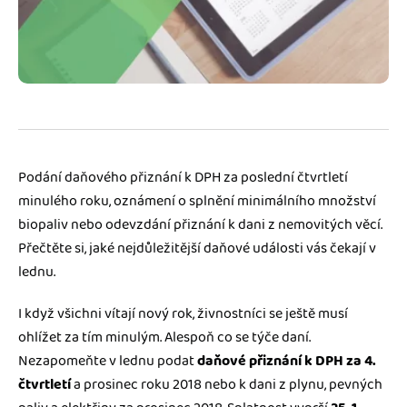
Jak se vyznat ve fakturaci
Spřátelené účetní
Blog
Katalog doplňků
mini akademie
Fakturační poradna
Podání daňového přiznání k DPH za poslední čtvrtletí
minulého roku, oznámení o splnění minimálního množství
biopaliv nebo odevzdání přiznání k dani z nemovitých věcí.
Přečtěte si, jaké nejdůležitější daňové události vás čekají v
lednu.
I když všichni vítají nový rok, živnostníci se ještě musí
ohlížet za tím minulým. Alespoň co se týče daní.
Nezapomeňte v lednu podat
daňové přiznání k DPH za 4.
čtvrtletí
a prosinec roku 2018 nebo k dani z plynu, pevných