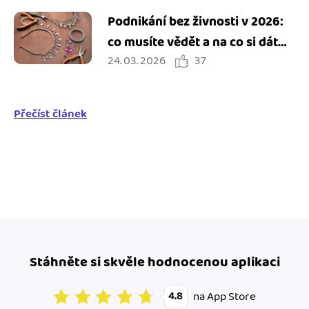
Podnikání bez živnosti v 2026:
co musíte vědět a na co si dát
24. 03. 2026
37
pozor
Přečíst článek
Stáhněte si skvěle hodnocenou aplikaci
na App Store
4.8