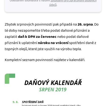
Odesláním souhlasíte s našimi
zásadami pro zpracování osobních
údajů
.
Zbytek srpnových povinností pak připadá na
26. srpna
. Do
té doby nezapomeňte třeba podat daňové přiznání a
zaplatit
daň k DPH za červenec
nebo podat daňové
přiznání k uplatnění
nároku na vrácení
spotřební daně z
topných olejů, které jste využili na výrobu tepla.
Kompletní seznam povinností najdete v kalendáři.