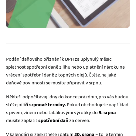
Jak se vyznat ve fakturaci
Spřátelené účetní
Blog
Katalog doplňků
mini akademie
Fakturační poradna
Podání daňového přiznání k DPH za uplynulý měsíc,
splatnost spotřební daně z lihu nebo uplatnění nároku na
vrácení spotřební daně z topných olejů. Čtěte, na jaké
daňové povinnosti se musíte připravit v srpnu.
Někteří odpočítávají dny do konce prázdnin, pro vás budou
stěžejní
tři srpnové termíny.
Pokud obchodujete například
s pivem, vínem nebo tabákovými výrobky, do
9. srpna
musíte zaplatit
spotřební daň
za červen.
V kalendáři si zaškrtněte i datum
20. srpna
– to je termín