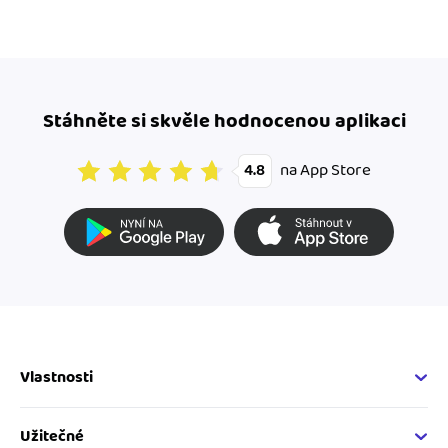
Stáhněte si skvěle hodnocenou aplikaci
na App Store
4.8
Vlastnosti
Fakturační vlastnosti
Online fakturace
Užitečné