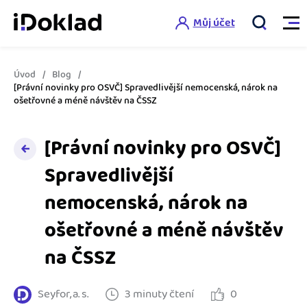
Můj účet
Úvod
Blog
Vlastnosti
[Právní novinky pro OSVČ] Spravedlivější nemocenská, nárok na
ošetřovné a méně návštěv na ČSSZ
Online fakturace
Ceník
[Právní novinky pro OSVČ]
Správa kontaktů
Spravedlivější
Vzdělání
Hlídání cashflow
nemocenská, nárok na
Nápověda
Spolupráce s účetní
Šablony faktur
ošetřovné a méně návštěv
Jak začít s iDokladem
na ČSSZ
Výkazy pro úřady
Šablona pro plátce DPH
Jak začít podnikat
Propojení na další systémy
Registrovat ZDARMA
Šablona pro neplátce DPH
Seyfor, a. s.
3 minuty čtení
0