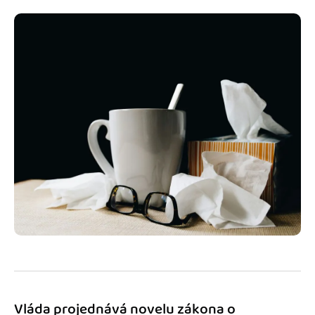
Jak se vyznat ve fakturaci
Spřátelené účetní
Blog
Katalog doplňků
mini akademie
Fakturační poradna
Vláda projednává novelu zákona o