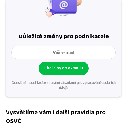
Důležité změny pro podnikatele
Chci tipy do e-mailu
Odesláním souhlasíte s našimi
zásadami pro zpracování osobních
údajů
.
Vysvětlíme vám i další pravidla pro
OSVČ