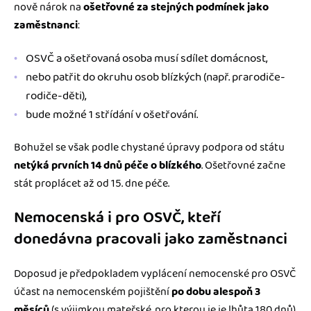
nově nárok na
ošetřovné za stejných podmínek jako
zaměstnanci
:
OSVČ a ošetřovaná osoba musí sdílet domácnost,
nebo patřit do okruhu osob blízkých (např. prarodiče-
rodiče-děti),
bude možné 1 střídání v ošetřování.
Bohužel se však podle chystané úpravy podpora od státu
netýká prvních 14 dnů péče o blízkého
. Ošetřovné začne
stát proplácet až od 15. dne péče.
Nemocenská i pro OSVČ, kteří
donedávna pracovali jako zaměstnanci
Doposud je předpokladem vyplácení nemocenské pro OSVČ
účast na nemocenském pojištění
po dobu alespoň 3
měsíců
(s výjimkou mateřské, pro kterou je je lhůta 180 dnů).