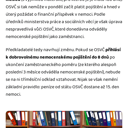
OSVČ si tak nemůže v pondělí začít platit pojištění a hned v
úterý požádat o finanční příspěvek v nemoci. Podle
úředníků ministerstva práce a sociálních věcí je však úprava
nespravedlivá vůči OSVČ, které donedávna odváděly
nemocenské pojištění jako zaměstnanci.
Předkladatelé tedy navrhují změnu. Pokud se OSVČ
přihlásí
k dobrovolnému nemocenskému pojištění do 8 dnů
po
ukončení zaměstnaneckého poměru (ze kterého alespoň
poslední 3 měsíce odváděla nemocenské pojištění), nebude
se na ni tříměsíční odklad vztahovat. Nijak se však nemění
základní pravidlo: peníze od státu OSVČ dostane až 15. den
nemoci.