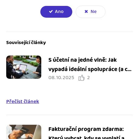
Ano
Ne
Související články
S účetní na jedné vlně: Jak
vypadá ideální spolupráce (a co
08. 10. 2025
2
všechno vám může ušetřit)
Přečíst článek
Fakturační program zdarma:
Který vybrat, kdy se vyplatí a na