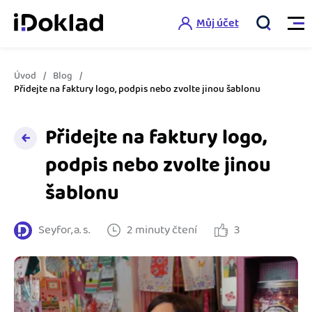
Můj účet
Úvod
Blog
Vlastnosti
Přidejte na faktury logo, podpis nebo zvolte jinou šablonu
Online fakturace
Přidejte na faktury logo,
Ceník
Správa kontaktů
podpis nebo zvolte jinou
Vzdělání
šablonu
Hlídání cashflow
Nápověda
Spolupráce s účetní
Šablony faktur
Seyfor, a. s.
2 minuty čtení
3
Jak začít s iDokladem
Výkazy pro úřady
Šablona pro plátce DPH
Jak začít podnikat
Propojení na další systémy
Registrovat ZDARMA
Šablona pro neplátce DPH