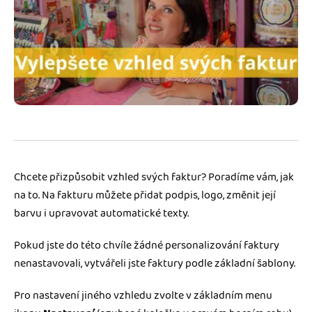
Jak se vyznat ve fakturaci
Spřátelené účetní
Blog
Katalog doplňků
mini akademie
Fakturační poradna
Chcete přizpůsobit vzhled svých faktur? Poradíme vám, jak
na to. Na fakturu můžete přidat podpis, logo, změnit její
barvu i upravovat automatické texty.
Pokud jste do této chvíle žádné personalizování faktury
nenastavovali, vytvářeli jste faktury podle základní šablony.
Pro nastavení jiného vzhledu zvolte v základním menu