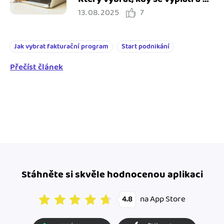
13. 08. 2025
7
co pozor?
Jak vybrat fakturační program
Start podnikání
Přečíst článek
Stáhněte si skvěle hodnocenou aplikaci
na App Store
4.8