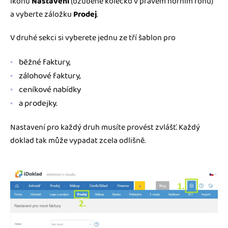
ikonu
Nastavení
(ozubené kolečko v pravém horním rohu)
a vyberte záložku
Prodej
.
V druhé sekci si vyberete jednu ze tří šablon pro
běžné faktury,
zálohové faktury,
ceníkové nabídky
a prodejky.
Nastavení pro každý druh musíte provést zvlášť. Každý
doklad tak může vypadat zcela odlišně.