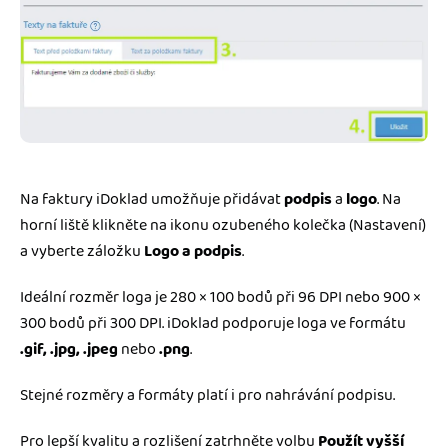
Na faktury iDoklad umožňuje přidávat
podpis
a
logo
. Na
horní liště klikněte na ikonu ozubeného kolečka (Nastavení)
a vyberte záložku
Logo a podpis
.
Ideální rozměr loga je 280 × 100 bodů při 96 DPI nebo 900 ×
300 bodů při 300 DPI. iDoklad podporuje loga ve formátu
.gif, .jpg, .jpeg
nebo
.png
.
Stejné rozměry a formáty platí i pro nahrávání podpisu.
Pro lepší kvalitu a rozlišení zatrhněte volbu
Použít vyšší