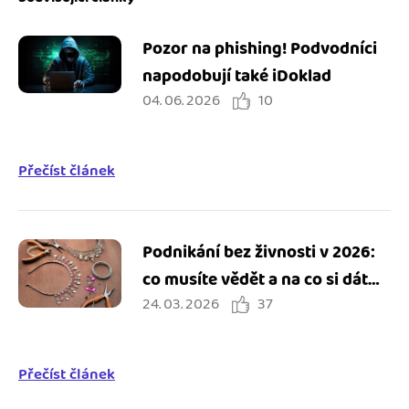
Pozor na phishing! Podvodníci
napodobují také iDoklad
04. 06. 2026
10
Přečíst článek
Podnikání bez živnosti v 2026:
co musíte vědět a na co si dát
24. 03. 2026
37
pozor
Přečíst článek