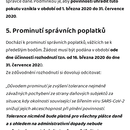
správce daně. Podmínkou je, aby
povinnosti uhradit tuto
pokutu vznikla v období od 1. března 2020 do 31. července
2020
.
5. Prominutí správních poplatků
Dochází k prominutí správních poplatků, vážících se k
předešlým bodům. Žádost musí být podána v období
ode
dne účinnosti rozhodnutí tzn. od 16. března 2020 do dne
31. července 202
0.
Ze zdůvodnění rozhodnutí si dovoluji odcitovat:
„Důvodem prominutí je zvýšení tolerance nejméně
závažných pochybení ze strany daňových subjektů za
situace, kdy okolnosti související se šířením viru SARS-CoV-2
snižují jejich akceschopnost při plnění povinností.
Tolerance nicméně bude platná pro všechny plátce daně
a s ohledem na administrativní dopady nebude