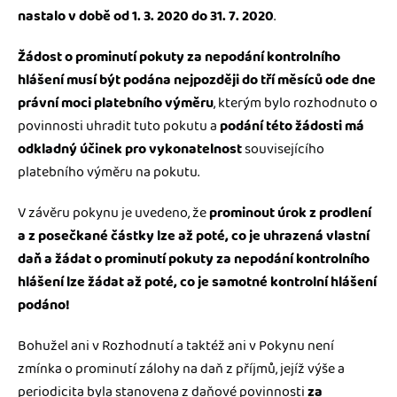
nastalo v době od 1. 3. 2020 do 31. 7. 2020
.
Žádost o prominutí pokuty za nepodání kontrolního
hlášení musí být podána nejpozději do tří měsíců ode dne
právní moci platebního výměru
, kterým bylo rozhodnuto o
povinnosti uhradit tuto pokutu a
podání této žádosti má
odkladný účinek pro vykonatelnost
souvisejícího
platebního výměru na pokutu.
V závěru pokynu je uvedeno, že
prominout úrok z prodlení
a z posečkané částky lze až poté, co je uhrazená vlastní
daň a žádat o prominutí pokuty za nepodání kontrolního
hlášení lze žádat až poté, co je samotné kontrolní hlášení
podáno!
Bohužel ani v Rozhodnutí a taktéž ani v Pokynu není
zmínka o prominutí zálohy na daň z příjmů, jejíž výše a
periodicita byla stanovena z daňové povinnosti
za