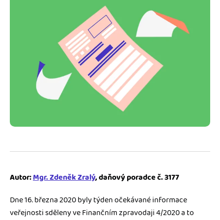
Jak se vyznat ve fakturaci
Spřátelené účetní
Blog
Katalog doplňků
mini akademie
Fakturační poradna
Autor:
Mgr. Zdeněk Zralý
, daňový poradce č. 3177
Dne 16. března 2020 byly týden očekávané informace
veřejnosti sděleny ve Finančním zpravodaji 4/2020 a to