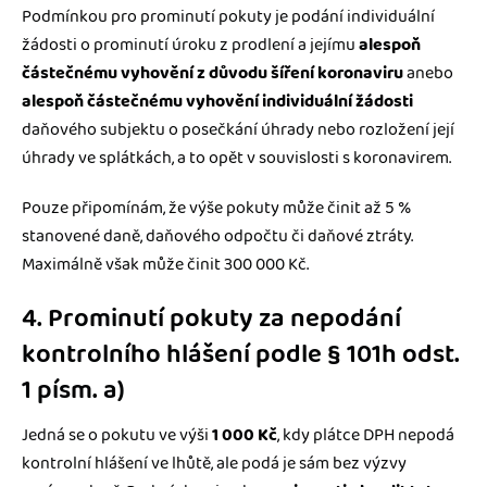
Podmínkou pro prominutí pokuty je podání individuální
žádosti o prominutí úroku z prodlení a jejímu
alespoň
částečnému vyhovění z důvodu šíření koronaviru
anebo
alespoň částečnému vyhovění individuální žádosti
daňového subjektu o posečkání úhrady nebo rozložení její
úhrady ve splátkách, a to opět v souvislosti s koronavirem.
Pouze připomínám, že výše pokuty může činit až 5 %
stanovené daně, daňového odpočtu či daňové ztráty.
Maximálně však může činit 300 000 Kč.
4. Prominutí pokuty za nepodání
kontrolního hlášení podle § 101h odst.
1 písm. a)
Jedná se o pokutu ve výši
1 000 Kč
, kdy plátce DPH nepodá
kontrolní hlášení ve lhůtě, ale podá je sám bez výzvy