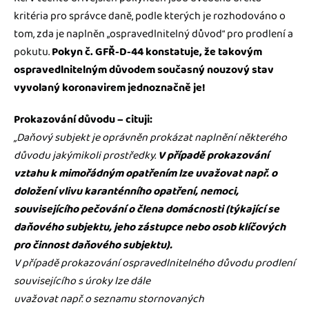
kritéria pro správce daně, podle kterých je rozhodováno o
tom, zda je naplněn „ospravedlnitelný důvod“ pro prodlení a
pokutu.
Pokyn č. GFŘ-D-44 konstatuje, že takovým
ospravedlnitelným důvodem současný nouzový stav
vyvolaný koronavirem jednoznačně je!
Prokazování důvodu – cituji:
„Daňový subjekt je oprávněn prokázat naplnění některého
důvodu jakýmikoli prostředky.
V případě prokazování
vztahu k mimořádným opatřením lze uvažovat např. o
doložení vlivu karanténního opatření, nemoci,
souvisejícího pečování o člena domácnosti (týkající se
daňového subjektu, jeho zástupce nebo osob klíčových
pro činnost daňového subjektu).
V případě prokazování ospravedlnitelného důvodu prodlení
souvisejícího s úroky lze dále
uvažovat např. o seznamu stornovaných