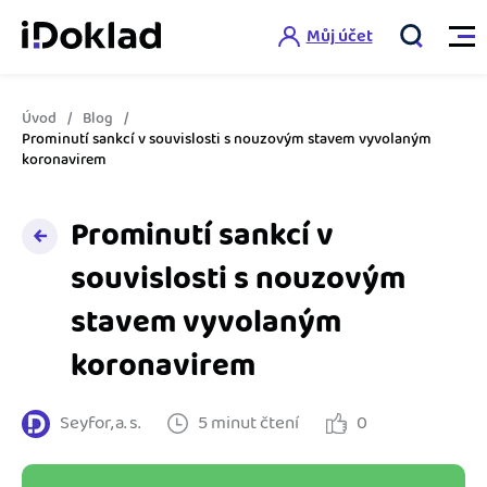
Můj účet
Úvod
Blog
Vlastnosti
Prominutí sankcí v souvislosti s nouzovým stavem vyvolaným
koronavirem
Online fakturace
Ceník
Prominutí sankcí v
Správa kontaktů
souvislosti s nouzovým
Vzdělání
Hlídání cashflow
stavem vyvolaným
Nápověda
Spolupráce s účetní
Šablony faktur
koronavirem
Jak začít s iDokladem
Výkazy pro úřady
Šablona pro plátce DPH
Seyfor, a. s.
5 minut čtení
0
Jak začít podnikat
Propojení na další systémy
Registrovat ZDARMA
Šablona pro neplátce DPH