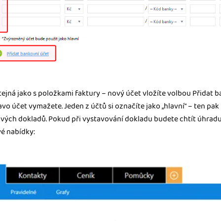
ejná jako s položkami faktury – nový účet vložíte volbou Přidat b
ravo účet vymažete. Jeden z účtů si označíte jako „hlavní“ – ten p
ových dokladů. Pokud při vystavování dokladu budete chtít úhradu 
vé nabídky: