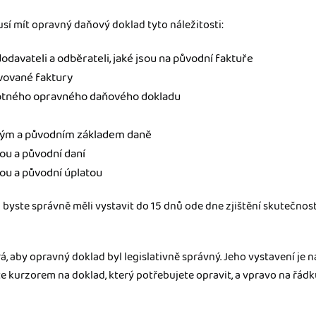
usí mít opravný daňový doklad tyto náležitosti:
odavateli a odběrateli, jaké jsou na původní faktuře
avované faktury
motného opravného daňového dokladu
ným a původním základem daně
ou a původní daní
ou a původní úplatou
byste správně měli vystavit do 15 dnů ode dne zjištění skutečnos
rá, aby opravný doklad byl legislativně správný. Jeho vystavení je
 kurzorem na doklad, který potřebujete opravit, a vpravo na řádk