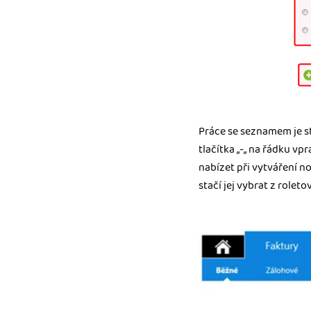
Práce se seznamem je st
tlačítka „-„ na řádku vp
nabízet při vytváření n
stačí jej vybrat z roleto