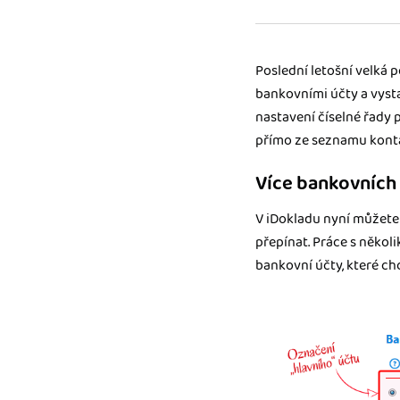
Výkazy pro úřady
Užívejte, že máte podkl
Poslední letošní velká 
úřad v naprostém pořá
bankovními účty a vyst
nastavení číselné řady 
Propojení na další sy
Nechte iDoklad pracovat
přímo ze seznamu kont
propojení s e-shopem, b
Více bankovních
V iDokladu nyní můžete 
přepínat. Práce s někol
bankovní účty, které ch