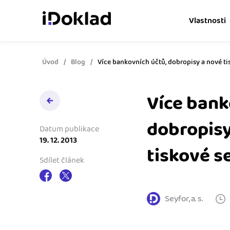
Vlastnosti
Úvod
Blog
Více bankovních účtů, dobropisy a nové ti
Online fakturace
Vytvářejte doklady snad
Více bank
Správa kontaktů
Získejte kontrolu nad 
dobropisy
obchodními kontakty.
Datum publikace
19. 12. 2013
tiskové s
Hlídání cashflow
Sdílet článek
Vyměňte počítání za s
o výdajích a příjmech.
Seyfor, a. s.
Spolupráce s účetní
Dejte účetní to, co pot
přístup k vašim doklad