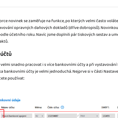
ady pro finanční
porce novinek se zaměřuje na funkce, po kterých velmi často volát
dku.
avování opravných daňových dokladů (dříve dobropisů). Novinkou
podle účetního roku. Navíc jsme doplnili pár tiskových sestav a um
stémy
 za vás. Díky
aktů.
ankou, CRM...
 účtů
velmi snadno pracovat i s více bankovními účty a při vystavování 
ika bankovními účty je velmi jednoduchá. Nejprve si v části Nastav
cete používat: