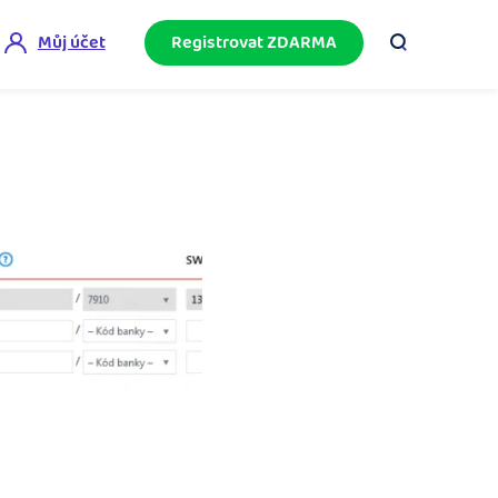
Můj účet
Registrovat ZDARMA
ini akademie
e mnoho
ačněte podnikání bez omylů díky bezplatné
ideo akademii.
akturační poradna
službami.
eptejte se komunity na fakturaci, daně či
četnictví.
podnikání