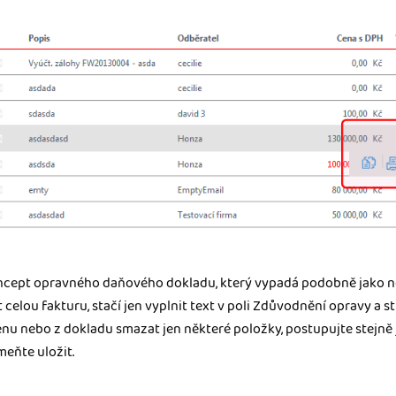
oncept opravného daňového dokladu, který vypadá podobně jako n
elou fakturu, stačí jen vyplnit text v poli Zdůvodnění opravy a sti
u nebo z dokladu smazat jen některé položky, postupujte stejně 
eňte uložit.