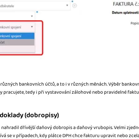
 různých bankovních účtů, a to i v různých měnách. Výběr bankov
y pracujete, tedy i při vystavování zálohové nebo pravidelné faktur
doklady (dobropisy)
nahradil dřívější daňový dobropis a daňový vrubopis. Velmi zjedn
vá se v případech, kdy plátce DPH chce fakturu upravit nebo zcela