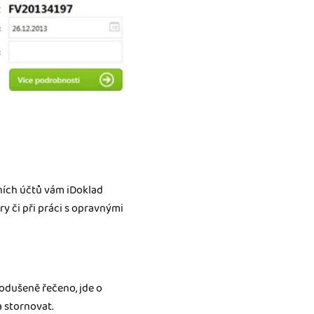
ních účtů vám iDoklad
y či při práci s opravnými
odušeně řečeno, jde o
 stornovat.