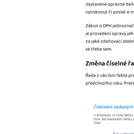
Vystavené opravné daňo
vytisknout či poslat e-
Zákon o DPH jednoznačn
je provedení opravy je
za jaké zdaňovací obdob
se třeba sem.
Změna číselné řa
Řada z vás loni řešila 
předchozího roku. Proto