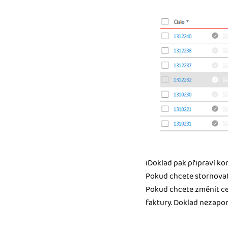
iDoklad pak připraví k
Pokud chcete stornovat c
Pokud chcete změnit cen
faktury. Doklad nezapom