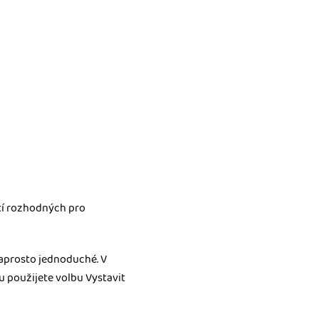
tí rozhodných pro
 naprosto jednoduché. V
u použijete volbu Vystavit