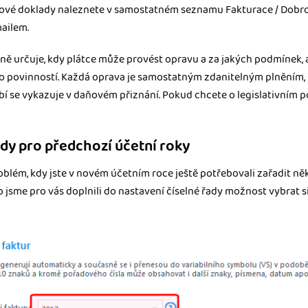
vé doklady naleznete v samostatném seznamu Fakturace / Dobropis
mailem.
ě určuje, kdy plátce může provést opravu a za jakých podmínek, a
ho povinností. Každá oprava je samostatným zdanitelným plněním,
í se vykazuje v daňovém přiznání. Pokud chcete o legislativním po
dy pro předchozí účetní roky
problém, kdy jste v novém účetním roce ještě potřebovali zařadit n
 jsme pro vás doplnili do nastavení číselné řady možnost vybrat si