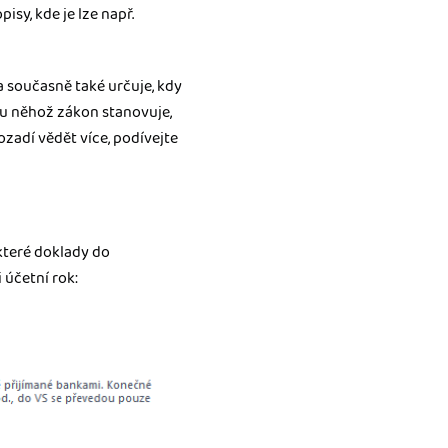
y, kde je lze např.
 současně také určuje, kdy
 u něhož zákon stanovuje,
zadí vědět více, podívejte
ěkteré doklady do
 účetní rok: