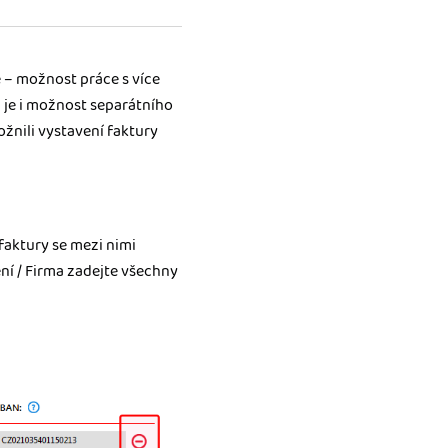
e – možnost práce s více
 je i možnost separátního
ožnili vystavení faktury
faktury se mezi nimi
ení / Firma zadejte všechny