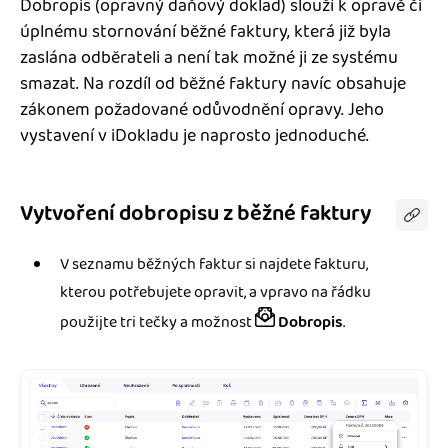
Dobropis (opravný daňový doklad) slouží k opravě či
Jak se vyznat ve fakturaci
Spřátelené účetní
úplnému stornování běžné faktury, která již byla
Blog
zaslána odběrateli a není tak možné ji ze systému
Katalog doplňků
smazat. Na rozdíl od běžné faktury navíc obsahuje
mini akademie
zákonem požadované odůvodnění opravy. Jeho
vystavení v iDokladu je naprosto jednoduché.
Fakturační poradna
Vytvoření dobropisu z běžné faktury
V seznamu běžných faktur si najdete fakturu,
kterou potřebujete opravit, a vpravo na řádku
použijte tri tečky a možnost
Dobropis
.