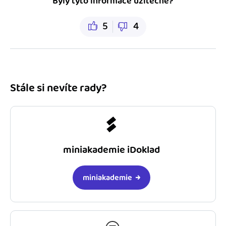
Byly tyto informace užitečné?
5
4
Stále si nevíte rady?
miniakademie iDoklad
miniakademie