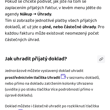
Pokud se chcete podívat, jak jste na tom se
Jak se vyznat ve fakturaci
Spřátelené účetní
zaplacením přijatých faktur, v levém menu jděte do
Blog
agendy
Nákup → Úhrady
.
Katalog doplňků
Tím si zobrazíte jednotlivé platby všech přijatých
mini akademie
dokladů, ať už jde o
plné, nebo částečné úhrady
. Pro
každou fakturu může existovat neomezený počet
Fakturační poradna
částečných úhrad.
Jak uhradit přijatý doklad?
Jednorázově můžete vystavený doklad uhradit
prostřednictvím tlačítka Uhradit
v seznamu dokladů,
nebo přímo na dokladu zatržením kolonky Uhrazeno
(uvidíte ji po stisku tlačítka Více podrobností přímo v
úpravě dokladu).
Doklad můžete i částečně uhradit po rozkliknutí tlačítka