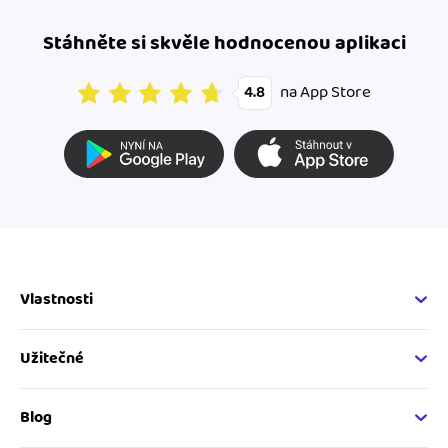
Stáhněte si skvěle hodnocenou aplikaci
na App Store
4.8
Vlastnosti
Fakturační vlastnosti
Online fakturace
Užitečné
Správa kontaktů
Nápověda
Hlídání cashflow
Vývojářský web
Blog
Spolupráce s účetní
Developer API
Novinky v iDokladu