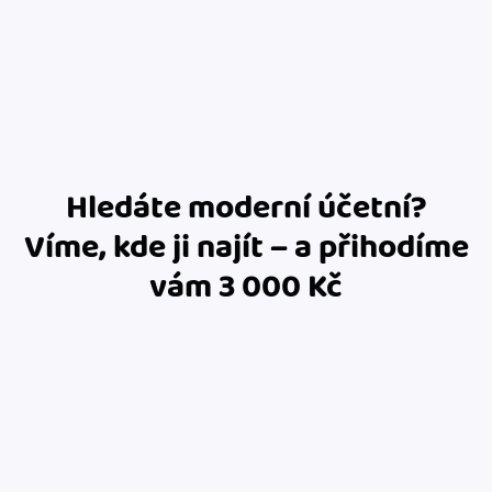
Jak se vyznat ve fakturaci
Spřátelené účetní
Blog
Katalog doplňků
mini akademie
Fakturační poradna
Hledáte moderní účetní?
Víme, kde ji najít – a přihodíme
vám 3 000 Kč