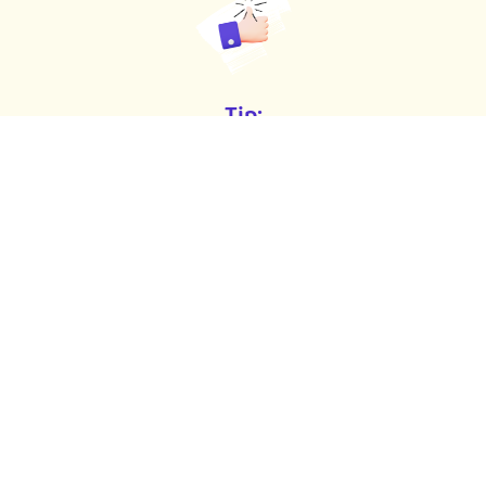
Tip:
Pokud navíc používáte online fakturační nástroj
iDoklad, vaše nová účetní si z něj doklady přebere
automaticky. Nemusíte nic ručně posílat – všechno
proběhne hladce na pozadí.
Stáhněte si skvěle hodnocenou aplikaci
na App Store
4.8