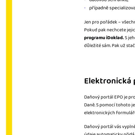
případně specializova
Jen pro pořádek – všech
Pokud pak nechcete jejic
programu iDoklad.
S jeh
důležité sám. Pak už sta
Elektronická 
Daňový portál EPO je pr
Daně. S pomocí tohoto j
elektronických formulářů 
Daňový portál vás vypln
údaje automaticky přidá 