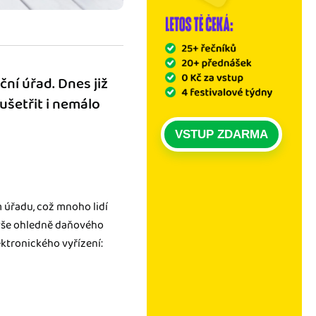
ní úřad. Dnes již
ušetřit i nemálo
VSTUP ZDARMA
úřadu, což mnoho lidí
, vše ohledně daňového
ektronického vyřízení: