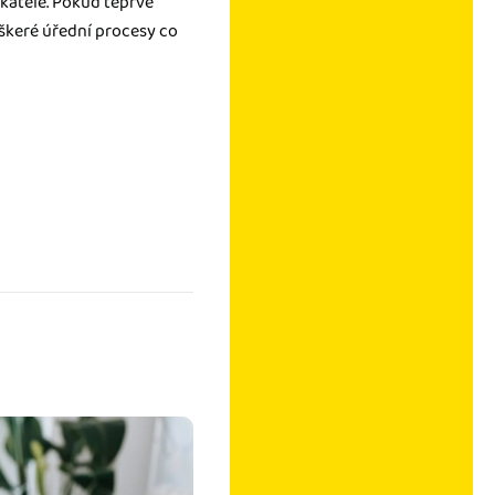
katele. Pokud teprve
eškeré úřední procesy co