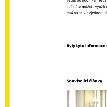
Vstup do podnikání je v
začínáte, můžete využít 
možná nejvíc zjednodušil
Byly tyto informace 
Související články