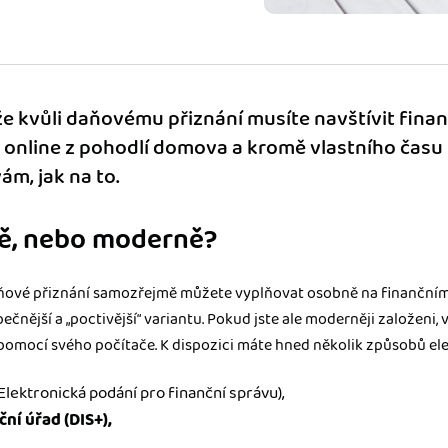
ady pro finanční
dku.
že kvůli daňovému přiznání musíte navštívit finanč
stémy
 online z pohodlí domova a kromě vlastního času 
 za vás. Díky
ám, jak na to.
ankou, CRM...
ě, nebo moderně?
ové přiznání samozřejmě můžete vyplňovat osobně na finančním 
čnější a „poctivější“ variantu. Pokud jste ale moderněji založeni
 pomocí svého počítače. K dispozici máte hned několik způsobů el
Elektronická podání pro finanční správu),
ční úřad (DIS+),