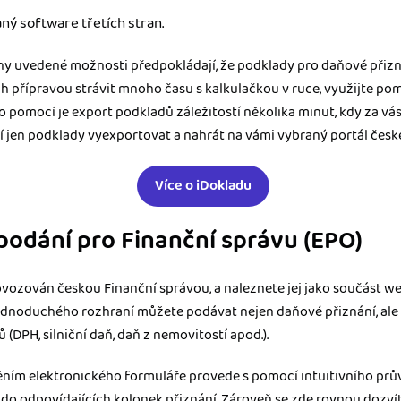
ný software třetích stran.
ny uvedené možnosti předpokládají, že podklady pro daňové přizná
h přípravou strávit mnoho času s kalkulačkou v ruce, využijte p
o pomocí je export podkladů záležitostí několika minut, kdy za vá
čí jen podklady vyexportovat a nahrát na vámi vybraný portál česk
Více o iDokladu
podání pro Finanční správu (EPO)
ovozován českou Finanční správou, a naleznete jej jako součást 
ednoduchého rozhraní můžete podávat nejen daňové přiznání, ale 
(DPH, silniční daň, daň z nemovitostí apod.).
ěním elektronického formuláře provede s pomocí intuitivního prů
do odpovídajících kolonek přiznání. Zároveň se zde rovnou dozvíte