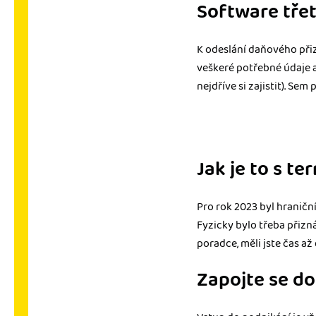
Software třet
K odeslání daňového při
veškeré potřebné údaje 
nejdříve si zajistit). Sem 
Jak je to s t
Pro rok 2023 byl hranič
Fyzicky bylo třeba přizná
poradce, měli jste čas až
Zapojte se d