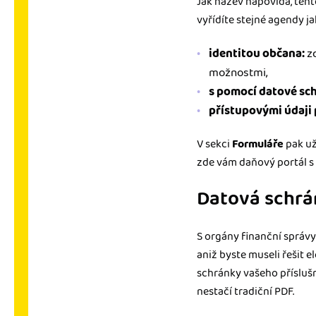
Jak název napovídá, tent
vyřídíte stejné agendy j
identitou občana:
z
možnostmi,
s pomocí datové sc
přístupovými údaji 
V sekci
Formuláře
pak už
zde vám daňový portál 
Datová schrá
S orgány finanční správ
aniž byste museli řešit e
schránky vašeho příslušn
nestačí tradiční PDF.