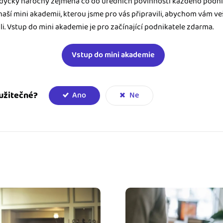
ždycky náročný zejména co do úředních povinností každého podni
naší mini akademii, kterou jsme pro vás připravili, abychom vám v
i. Vstup do mini akademie je pro začínající podnikatele zdarma.
Vstup do mini akademie
užitečné?
Ano
Ne