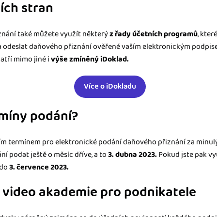
ích stran
znání také můžete využít některý
z řady účetních programů
, kte
a odeslat daňového přiznání ověřené vaším elektronickým podpisem
patří mimo jiné i
výše zmíněný iDoklad.
Více o iDokladu
ermíny podání?
ním termínem pro elektronické podání daňového přiznání za minul
ní podat ještě o měsíc dříve, a to
3. dubna 2023.
Pokud jste pak vy
 do
3. července 2023.
o video akademie pro podnikatele