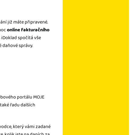
ní již máte připravené.
omoc
online fakturačního
s iDoklad spočítá vše
é daňové správy.
webového portálu MOJE
také řadu dalších
vodce, který vámi zadané
, kolik jste na daních za