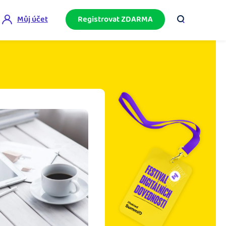
Můj účet
Registrovat ZDARMA
ini akademie
e mnoho
ačněte podnikání bez omylů díky bezplatné
ideo akademii.
akturační poradna
službami.
eptejte se komunity na fakturaci, daně či
četnictví.
podnikání