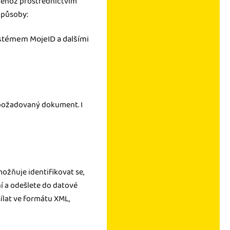
 jehož prostřednictvím
 způsoby:
ystémem MojeID a dalšími
požadovaný dokument. I
možňuje identifikovat se,
ání a odešlete do datové
ílat ve formátu XML,