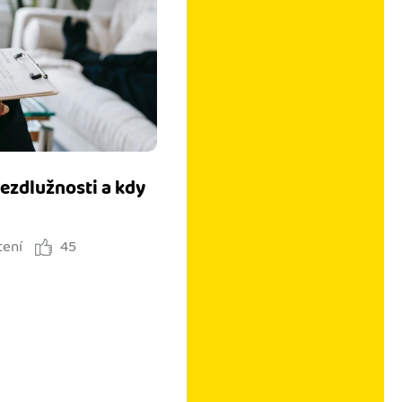
bezdlužnosti a kdy
tení
45