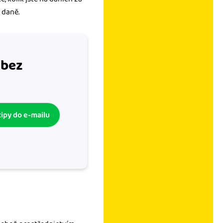
 daně.
 bez
tipy do e-mailu