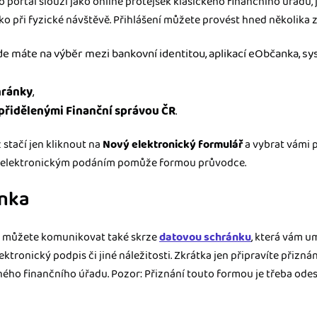
o portál slouží jako online protějšek klasického finančního úřadu,
ako při fyzické návštěvě. Přihlášení můžete provést hned několika
de máte na výběr mezi bankovní identitou, aplikací eObčanka, s
hránky
,
přidělenými Finanční správou ČR
.
 stačí jen kliknout na
Nový elektronický formulář
a vybrat vámi 
s elektronickým podáním pomůže formou průvodce.
nka
y můžete komunikovat také skrze
datovou schránku
, která vám u
lektronický podpis či jiné náležitosti. Zkrátka jen připravíte přizn
ého finančního úřadu. Pozor: Přiznání touto formou je třeba odes