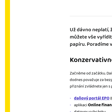
Výkazy pro úřady
Užívejte, že máte podkl
úřad v naprostém pořá
Už dávno neplatí, 
Propojení na další sy
můžete vše vyřídit
Nechte iDoklad pracovat
papíru. Poradíme v
propojení s e-shopem, b
Konzervativn
Začněme od začátku. Daň
dodnes považuje za bezpe
přiznání zvládnete jen s
daňový portál EPO
(
aplikaci
Online finan
datovou schránku,