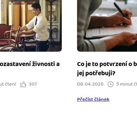
ozastavení živnosti a
Co je to potvrzení o 
jej potřebuji?
ut čtení
307
08. 04. 2026
5 minut č
Přečíst článek