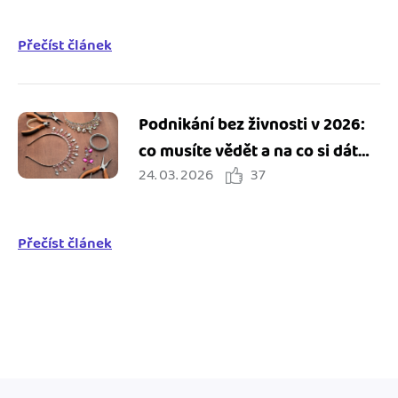
Přečíst článek
Podnikání bez živnosti v 2026:
co musíte vědět a na co si dát
24. 03. 2026
37
pozor
Přečíst článek