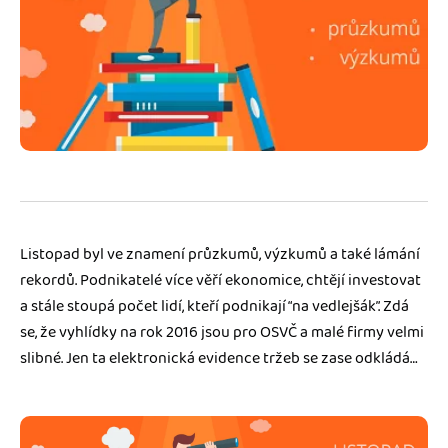
Jak se vyznat ve fakturaci
Spřátelené účetní
Blog
Katalog doplňků
mini akademie
Fakturační poradna
Listopad byl ve znamení průzkumů, výzkumů a také lámání
rekordů. Podnikatelé více věří ekonomice, chtějí investovat
a stále stoupá počet lidí, kteří podnikají “na vedlejšák”. Zdá
se, že vyhlídky na rok 2016 jsou pro OSVČ a malé firmy velmi
slibné. Jen ta elektronická evidence tržeb se zase odkládá…