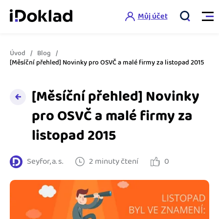
Můj účet
Úvod
Blog
Vlastnosti
[Měsíční přehled] Novinky pro OSVČ a malé firmy za listopad 2015
Online fakturace
[Měsíční přehled] Novinky
Ceník
Správa kontaktů
pro OSVČ a malé firmy za
Vzdělání
listopad 2015
Hlídání cashflow
Nápověda
Spolupráce s účetní
Šablony faktur
Seyfor, a. s.
2 minuty čtení
0
Jak začít s iDokladem
Výkazy pro úřady
Šablona pro plátce DPH
Jak začít podnikat
Propojení na další systémy
Registrovat ZDARMA
Šablona pro neplátce DPH