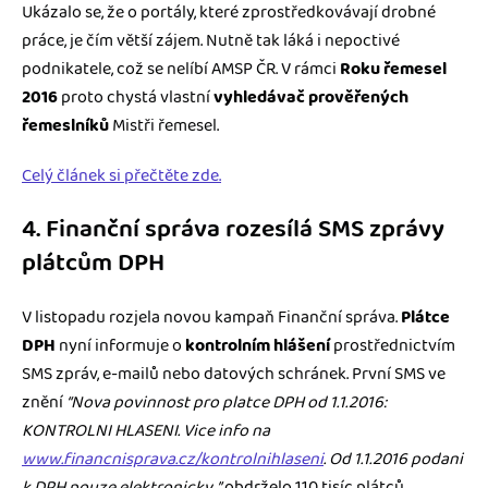
Ukázalo se, že o portály, které zprostředkovávají drobné
práce, je čím větší zájem. Nutně tak láká i nepoctivé
podnikatele, což se nelíbí AMSP ČR. V rámci
Roku řemesel
2016
proto chystá vlastní
vyhledávač prověřených
řemeslníků
Mistři řemesel.
Celý článek si přečtěte zde.
4. Finanční správa rozesílá SMS zprávy
plátcům DPH
V listopadu rozjela novou kampaň Finanční správa.
Plátce
DPH
nyní informuje o
kontrolním hlášení
prostřednictvím
SMS zpráv, e-mailů nebo datových schránek. První SMS ve
znění
“Nova povinnost pro platce DPH od 1.1.2016:
KONTROLNI HLASENI. Vice info na
www.financnisprava.cz/kontrolnihlaseni
. Od 1.1.2016 podani
k DPH pouze elektronicky. ”
obdrželo 110 tisíc plátců.