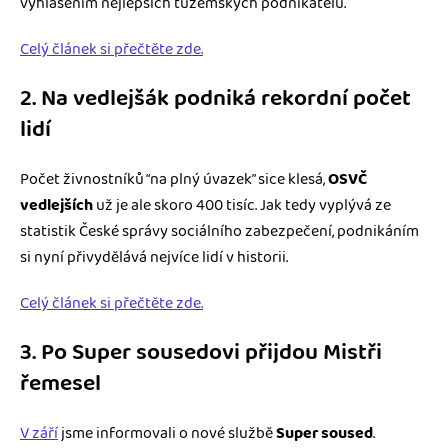
vyhlášením nejlepších tuzemských podnikatelů.
Celý článek si přečtěte zde.
2. Na vedlejšák podniká rekordní počet
lidí
Počet živnostníků “na plný úvazek” sice klesá,
OSVČ
vedlejších
už je ale skoro 400 tisíc. Jak tedy vyplývá ze
statistik České správy sociálního zabezpečení, podnikáním
si nyní přivydělává nejvíce lidí v historii.
Celý článek si přečtěte zde.
3. Po Super sousedovi přijdou Mistři
řemesel
V září
jsme informovali o nové službě
Super soused
.