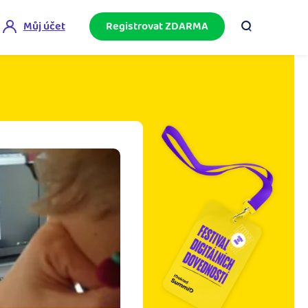
Můj účet
Registrovat ZDARMA
ini akademie
e mnoho
ačněte podnikání bez omylů díky bezplatné
ideo akademii.
akturační poradna
službami.
eptejte se komunity na fakturaci, daně či
četnictví.
podnikání