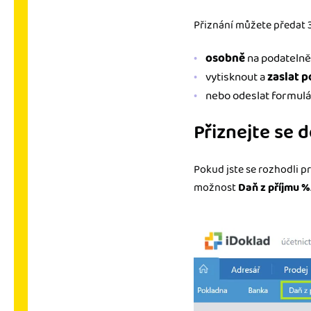
Přiznání můžete předat 
osobně
na podatelně
vytisknout a
zaslat 
nebo odeslat formul
Přiznejte se 
Pokud jste se rozhodli p
možnost
Daň z příjmu %