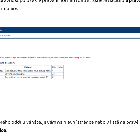
právnost položek. V pravém horním rohu stisknete tlačítko
Úprava
ormuláře.
ého oddílu váháte, je vám na hlavní stránce nebo v liště na prav
dce
.