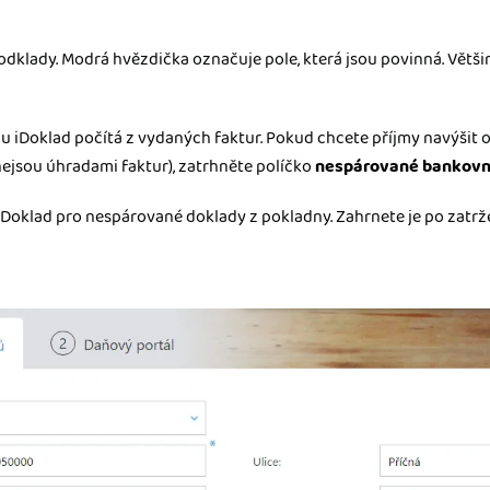
odklady. Modrá hvězdička označuje pole, která jsou povinná. Větši
mu iDoklad počítá z vydaných faktur. Pokud chcete příjmy navýšit
 nejsou úhradami faktur), zatrhněte políčko
nespárované bankovn
iDoklad pro nespárované doklady z pokladny. Zahrnete je po zatrž