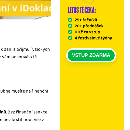
k dani z příjmu fyzických
VSTUP ZDARMA
se vám posouvá o tři
dubna musíte na finanční
dnů
. Bez finanční sankce
eme ale stihnout vše v