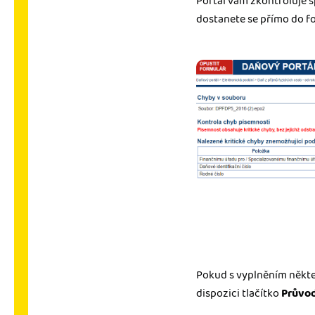
Portál vám zkontroluje s
dostanete se přímo do f
Pokud s vyplněním někter
dispozici tlačítko
Průvo