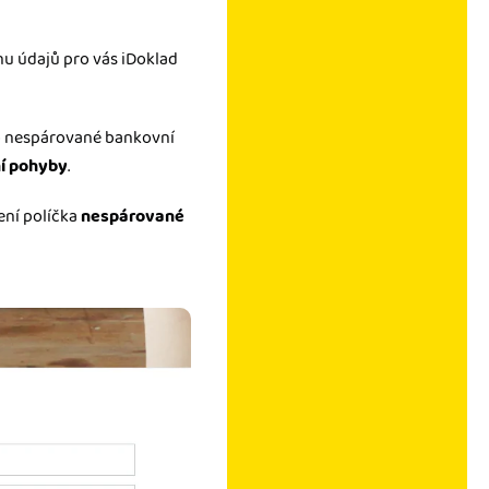
nu údajů pro vás iDoklad
 o nespárované bankovní
í pohyby
.
ení políčka
nespárované