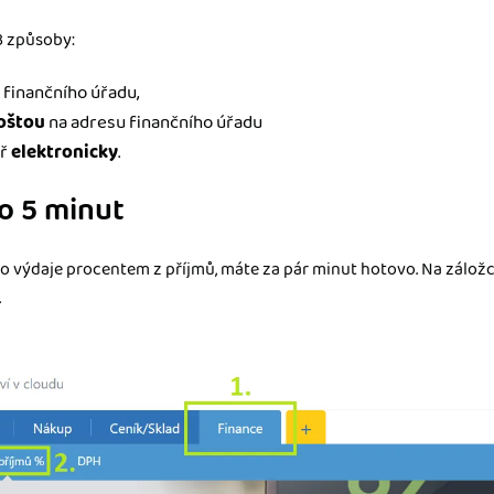
3 způsoby:
 finančního úřadu,
poštou
na adresu finančního úřadu
ář
elektronicky
.
do 5 minut
ro výdaje procentem z příjmů, máte za pár minut hotovo. Na zálož
.