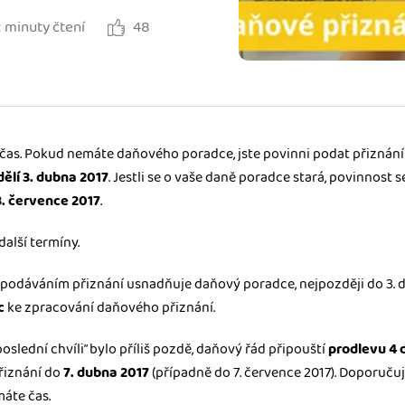
2 minuty čtení
48
ady pro finanční
dku.
stémy
 za vás. Díky
čas. Pokud nemáte daňového poradce, jste povinni podat přiznání 
ankou, CRM...
ělí 3. dubna 2017
. Jestli se o vaše daně poradce stará, povinnost 
3. července 2017
.
další termíny.
s podáváním přiznání usnadňuje daňový poradce, nejpozději do 3. 
c
ke zpracování daňového přiznání.
poslední chvíli” bylo příliš pozdě, daňový řád připouští
prodlevu 4 
řiznání do
7. dubna 2017
(případně do 7. července 2017). Doporučuj
áte čas.