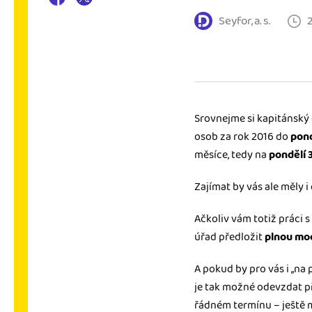
Seyfor, a. s.
Výkazy pro úřady
Užívejte, že máte podkl
úřad v naprostém pořá
Propojení na další sy
Nechte iDoklad pracovat
Srovnejme si kapitánský 
propojení s e-shopem, b
osob za rok 2016 do
pond
měsíce, tedy na
pondělí 
Zajímat by vás ale měly i 
Ačkoliv vám totiž práci 
úřad předložit
plnou mo
A pokud by pro vás i „na 
je tak možné odevzdat p
řádném termínu – ještě m