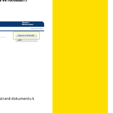
 ve formuláři
a
é straně dokumentu k