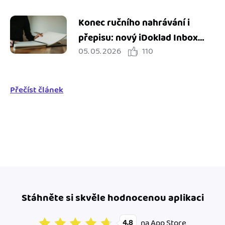
Konec ručního nahrávání i
přepisu: nový iDoklad Inbox
05. 05. 2026
110
zjednodušuje práci s doklady
Přečíst článek
Stáhněte si skvěle hodnocenou aplikaci
na App Store
4.8