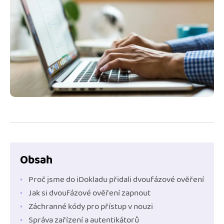
Jak se vyznat ve fakturaci
Spřátelené účetní
Blog
Katalog doplňků
mini akademie
Fakturační poradna
Obsah
Proč jsme do iDokladu přidali dvoufázové ověření
Jak si dvoufázové ověření zapnout
Záchranné kódy pro přístup v nouzi
Správa zařízení a autentikátorů