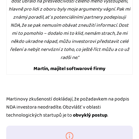
dost ubralo na přesvědčivosti celého mého vystoupení,
hlavně pro lidi z oboru byly moje argumenty vágní. Pak mi
známý poradil, ať s potenciálními partnery podepisuji
NDA, že se pak nemusím obávat zneužití informací. Dost
mi to pomohlo – dodalo mi to klid, nemám strach, že mi
někdo ukradne nápad, můžu investorovi představit celé
řešení a nebýt nervózní z toho, co ještě říct můžu a co už
radši ne.”
Martin, majitel softwarové firmy
Martinovy zkušeností dokládají, že požadavkem na podpis
NDA investora neodradíte. Obzvlášť v oblasti
technologických startupů je to
obvyklý postup
.