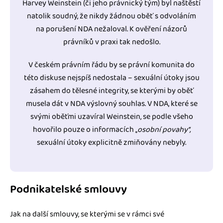
Harvey Weinstein (či jeho právnický tým) byl naštěstí
natolik soudný, že nikdy žádnou oběť s odvoláním
na porušení NDA nežaloval. K ověření názorů
právníků v praxi tak nedošlo.
V českém právním řádu by se právní komunita do
této diskuse nejspíš nedostala – sexuální útoky jsou
zásahem do tělesné integrity, se kterými by oběť
musela dát v NDA výslovný souhlas. V NDA, které se
svými oběťmi uzavíral Weinstein, se podle všeho
hovořilo pouze o informacích ‚
‚osobní povahy‘‘,
sexuální útoky explicitně zmiňovány nebyly.
Podnikatelské smlouvy
Jak na další smlouvy, se kterými se v rámci své