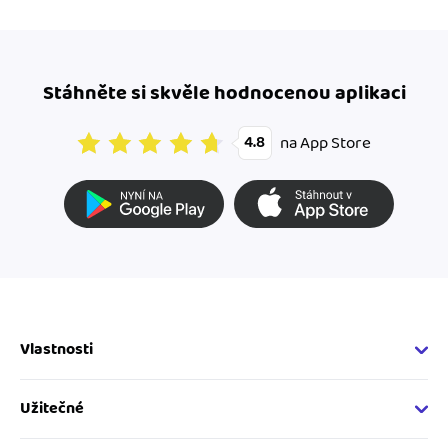
Stáhněte si skvěle hodnocenou aplikaci
na App Store
4.8
Vlastnosti
Fakturační vlastnosti
Online fakturace
Užitečné
Správa kontaktů
Nápověda