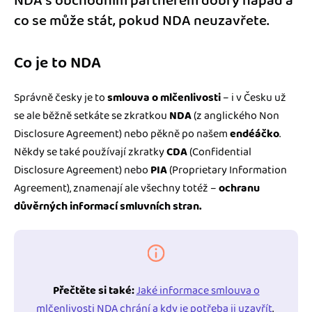
NDA s obchodním partnerem dobrý nápad a
co se může stát, pokud NDA neuzavřete.
Co je to NDA
Správně česky je to
smlouva o mlčenlivosti
– i v Česku už
se ale běžně setkáte se zkratkou
NDA
(z anglického Non
Disclosure Agreement) nebo pěkně po našem
endéáčko
.
Někdy se také používají zkratky
CDA
(Confidential
Disclosure Agreement) nebo
PIA
(Proprietary Information
Agreement), znamenají ale všechny totéž –
ochranu
důvěrných informací smluvních stran.
Přečtěte si také:
Jaké informace smlouva o
mlčenlivosti NDA chrání a kdy je potřeba ji uzavřít
.