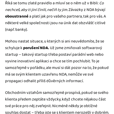
Říká se tomu zlaté pravidlo a mluví se o něm už v Bibli:
Co
nechceš, aby ti jiní činili, nečiň ty jim.
Závazky z NDA bývají
oboustranné
a platí jak pro vašeho partnera, tak pro vás. A
některé velké společnosti jsou na únik dat obzvlášť citlivé
(např. banky).
Mohou nastat situace, u kterých si ani neuvědomíte, že se
schyluje k
porušení NDA.
Už jsme zmiňovali softwarový
startup – takový startup třeba postaví parádní web nebo
vyvine inovativní aplikaci a chce se tím pochlubit. To je
samozřejmě v pořádku, ale musí si dát pozor na to, že pokud
má se svým klientem uzavřenu NDA, nemůže ve své
propagaci odhalit příliš důvěrných informací.
Obchodním vztahům samozřejmě prospívá, pokud se svého
klienta předem zeptáte vždycky, když chcete nějakou část
své práce pro něj zveřejnit. Nicméně někdy je obtížné
souhlas dostat – třeba jste se s klientem nerozešli v dobrém.