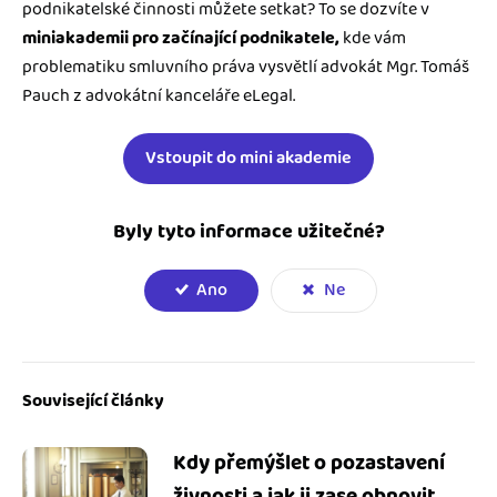
podnikatelské činnosti můžete setkat? To se dozvíte v
miniakademii pro začínající podnikatele,
kde vám
problematiku smluvního práva vysvětlí advokát Mgr. Tomáš
Pauch z advokátní kanceláře eLegal.
Vstoupit do mini akademie
Byly tyto informace užitečné?
Ano
Ne
Související články
Kdy přemýšlet o pozastavení
živnosti a jak ji zase obnovit