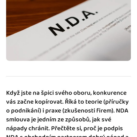
Jak se vyznat ve fakturaci
Spřátelené účetní
Blog
Katalog doplňků
mini akademie
Fakturační poradna
Když jste na špici svého oboru, konkurence
vás začne kopírovat. Říká to teorie (příručky
o podnikání) i praxe (zkušenosti firem). NDA
smlouva je jedním ze způsobů, jak své
nápady chránit. Přečtěte si, proč je podpis