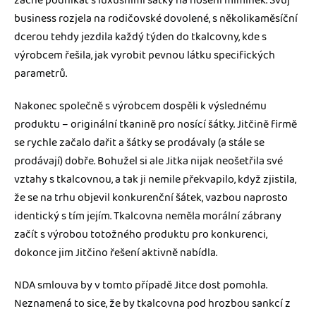
začne podnikat s luxusními šátky na nošení miminek. Svůj
business rozjela na rodičovské dovolené, s několikaměsíční
dcerou tehdy jezdila každý týden do tkalcovny, kde s
výrobcem řešila, jak vyrobit pevnou látku specifických
parametrů.
Nakonec společně s výrobcem dospěli k výslednému
produktu – originální tkanině pro nosící šátky. Jitčině firmě
se rychle začalo dařit a šátky se prodávaly (a stále se
prodávají) dobře. Bohužel si ale Jitka nijak neošetřila své
vztahy s tkalcovnou, a tak ji nemile překvapilo, když zjistila,
že se na trhu objevil konkurenční šátek, vazbou naprosto
identický s tím jejím. Tkalcovna neměla morální zábrany
začít s výrobou totožného produktu pro konkurenci,
dokonce jim Jitčino řešení aktivně nabídla.
NDA smlouva by v tomto případě Jitce dost pomohla.
Neznamená to sice, že by tkalcovna pod hrozbou sankcí z