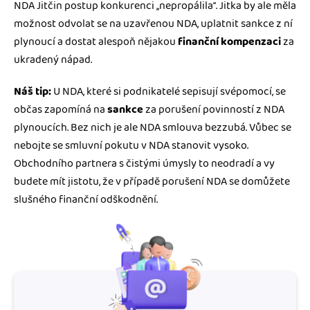
NDA Jitčin postup konkurenci ‚‚nepropálila‘‘. Jitka by ale měla
možnost odvolat se na uzavřenou NDA, uplatnit sankce z ní
plynoucí a dostat alespoň nějakou
finanční kompenzaci
za
ukradený nápad.
Náš tip:
U NDA, které si podnikatelé sepisují svépomocí, se
občas zapomíná na
sankce
za porušení povinností z NDA
plynoucích. Bez nich je ale NDA smlouva bezzubá. Vůbec se
nebojte se smluvní pokutu v NDA stanovit vysoko.
Obchodního partnera s čistými úmysly to neodradí a vy
budete mít jistotu, že v případě porušení NDA se domůžete
slušného finanční odškodnění.