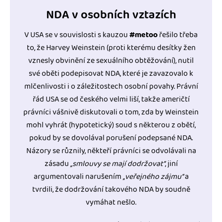
NDA v osobních vztazích
V USA se v souvislosti s kauzou
#metoo
řešilo třeba
to, že Harvey Weinstein (proti kterému desítky žen
vznesly obvinění ze sexuálního obtěžování), nutil
své oběti podepisovat NDA, které je zavazovalo k
mlčenlivosti i o záležitostech osobní povahy. Právní
řád USA se od českého velmi liší, takže američtí
právníci vášnivě diskutovali o tom, zda by Weinstein
mohl vyhrát (hypotetický) soud s některou z obětí,
pokud by se dovolával porušení podepsané NDA.
Názory se různily, někteří právníci se odvolávali na
zásadu
‚‚smlouvy se mají dodržovat‘‘
, jiní
argumentovali narušením
‚‚veřejného zájmu‘‘
a
tvrdili, že dodržování takového NDA by soudně
vymáhat nešlo.