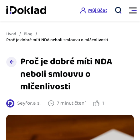
Můj účet
Úvod
Blog
Vlastnosti
Proč je dobré míti NDA neboli smlouvu o mlčenlivosti
Online fakturace
Proč je dobré míti NDA
Ceník
Správa kontaktů
neboli smlouvu o
Vzdělání
mlčenlivosti
Hlídání cashflow
Nápověda
Spolupráce s účetní
Šablony faktur
Seyfor, a. s.
7 minut čtení
1
Jak začít s iDokladem
Výkazy pro úřady
Šablona pro plátce DPH
Jak začít podnikat
Propojení na další systémy
Registrovat ZDARMA
Šablona pro neplátce DPH