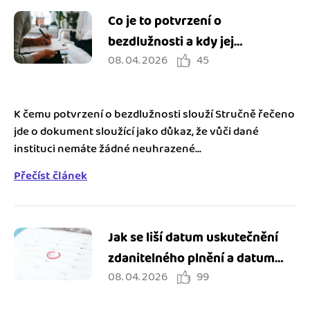
Co je to potvrzení o
bezdlužnosti a kdy jej
08. 04. 2026
45
potřebuji?
K čemu potvrzení o bezdlužnosti slouží Stručně řečeno
jde o dokument sloužící jako důkaz, že vůči dané
instituci nemáte žádné neuhrazené...
Přečíst článek
Jak se liší datum uskutečnění
zdanitelného plnění a datum
08. 04. 2026
99
vystavení faktury