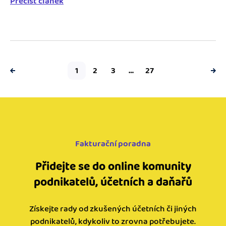
Přečíst článek
1
2
3
…
27
Fakturační poradna
Přidejte se do online komunity
podnikatelů, účetních a daňařů
Získejte rady od zkušených účetních či jiných
podnikatelů, kdykoliv to zrovna potřebujete.