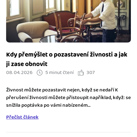
Jak se vyznat ve fakturaci
Spřátelené účetní
Blog
Katalog doplňků
mini akademie
Fakturační poradna
Kdy přemýšlet o pozastavení živnosti a jak
ji zase obnovit
08. 04. 2026
5 minut čtení
307
Živnost můžete pozastavit nejen, když se nedaří K
přerušení živnosti můžete přistoupit například, když: se
snížila poptávka po vámi nabízeném...
Přečíst článek