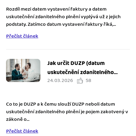
Rozdíl mezi datem vystavení faktury a datem
uskutečnění zdanitelného plnění vyplývá už z jejich
podstaty. Zatímco datum vystavení faktury říká,...
Přečíst článek
Jak určit DUZP (datum
uskutečnění zdanitelného
24. 03. 2026
58
plnění) a k čemu je dobré ho
znát
Co to je DUZP a k čemu slouží DUZP neboli datum
uskutečnění zdanitelného plnění je pojem zakotvený v
zákoně o...
Přečíst článek