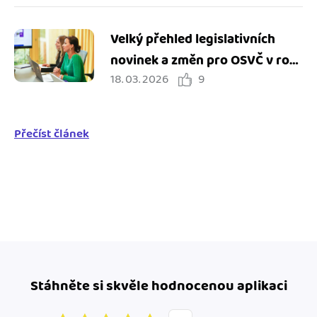
Velký přehled legislativních
novinek a změn pro OSVČ v roce
18. 03. 2026
9
2026
Přečíst článek
Stáhněte si skvěle hodnocenou aplikaci