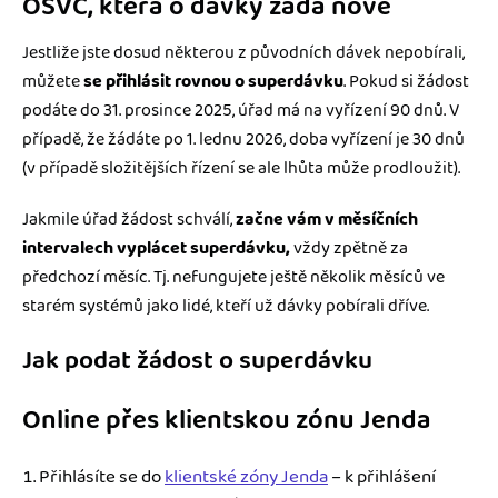
OSVČ, která o dávky žádá nově
Jestliže jste dosud některou z původních dávek nepobírali,
můžete
se přihlásit rovnou o superdávku
. Pokud si žádost
podáte do 31. prosince 2025, úřad má na vyřízení 90 dnů. V
případě, že žádáte po 1. lednu 2026, doba vyřízení je 30 dnů
(v případě složitějších řízení se ale lhůta může prodloužit).
Jakmile úřad žádost schválí,
začne vám v měsíčních
intervalech vyplácet superdávku,
vždy zpětně za
předchozí měsíc. Tj. nefungujete ještě několik měsíců ve
starém systémů jako lidé, kteří už dávky pobírali dříve.
Jak podat žádost o superdávku
Online přes klientskou zónu Jenda
Přihlásíte se do
klientské zóny Jenda
– k přihlášení