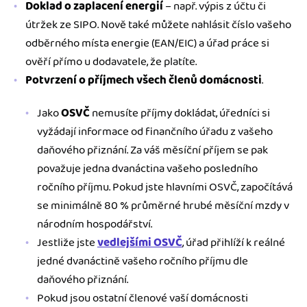
Doklad o zaplacení energií
– např. výpis z účtu či
útržek ze SIPO. Nově také můžete nahlásit číslo vašeho
odběrného místa energie (EAN/EIC) a úřad práce si
ověří přímo u dodavatele, že platíte.
Potvrzení o příjmech všech členů domácnosti
.
Jako
OSVČ
nemusíte příjmy dokládat, úředníci si
vyžádají informace od finančního úřadu z vašeho
daňového přiznání. Za váš měsíční příjem se pak
považuje jedna dvanáctina vašeho posledního
ročního příjmu. Pokud jste hlavními OSVČ, započítává
se minimálně 80 % průměrné hrubé měsíční mzdy v
národním hospodářství.
Jestliže jste
vedlejšími OSVČ
, úřad přihlíží k reálné
jedné dvanáctině vašeho ročního příjmu dle
daňového přiznání.
Pokud jsou ostatní členové vaší domácnosti