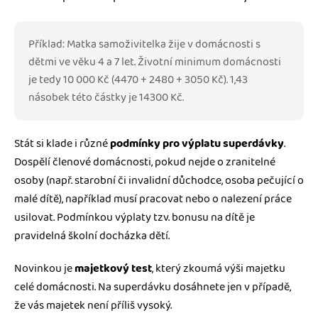
Příklad: Matka samoživitelka žije v domácnosti s
dětmi ve věku 4 a 7 let. Životní minimum domácnosti
je tedy 10 000 Kč (4470 + 2480 + 3050 Kč). 1,43
násobek této částky je 14300 Kč.
Stát si klade i různé
podmínky pro výplatu superdávky
.
Dospělí členové domácnosti, pokud nejde o zranitelné
osoby (např. starobní či invalidní důchodce, osoba pečující o
malé dítě), například musí pracovat nebo o nalezení práce
usilovat. Podmínkou výplaty tzv. bonusu na dítě je
pravidelná školní docházka dětí.
Novinkou je
majetkový test
, který zkoumá výši majetku
celé domácnosti. Na superdávku dosáhnete jen v případě,
že vás majetek není příliš vysoký.