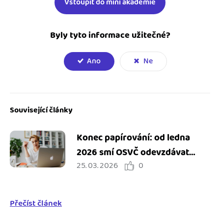
Vstoupit do mini akademie
Byly tyto informace užitečné?
Ano
Ne
Související články
Konec papírování: od ledna
2026 smí OSVČ odevzdávat
25. 03. 2026
0
přehled zdravotní pojišťovně
jen elektronicky
Přečíst článek