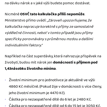
na dávku nárok a v jaké výši budete pomoc dostávat.
Nicméně
OSVČ tato kalkulačka příliš nepomůže
.
Ministerstvo přímo uvádí:
„Zároveň upozorňujeme, že
kalkulačka nepracuje korektně s příjmy ze samostatně
výdělečné činnosti, neboť v tomto případě jsou příjmy
specificky porovnávány s průměrnou mzdou a dalšími
individuálními faktory.“
Například na část superdávky, která nahrazuje příspěvek na
živobytí, budou mít nárok jen
domácnosti s příjmem pod
1,43násobku životního minima
.
Životní minimum pro jednotlivce je aktuálně ve výši
4860 Kč měsíčně. (Pokud žije v domácnosti s více členy,
jeho životní minimum je 4470 Kč).
Částka pro nezaopatřené dítě do 6 let je 2480 Kč.
Částka pro nezaopatřené dítě od 6 do 15 let je 3050 Kč.