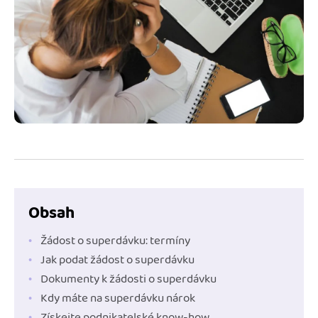
Jak se vyznat ve fakturaci
Spřátelené účetní
Blog
Katalog doplňků
mini akademie
Fakturační poradna
Obsah
Žádost o superdávku: termíny
Jak podat žádost o superdávku
Dokumenty k žádosti o superdávku
Kdy máte na superdávku nárok
Získejte podnikatelské know-how