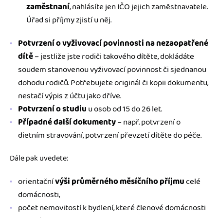
zaměstnaní
, nahlásíte jen IČO jejich zaměstnavatele.
Úřad si příjmy zjistí u něj.
Potvrzení o vyživovací povinnosti na nezaopatřené
dítě
– jestliže jste rodiči takového dítěte, dokládáte
soudem stanovenou vyživovací povinnost či sjednanou
dohodu rodičů. Potřebujete originál či kopii dokumentu,
nestačí výpis z účtu jako dříve.
Potvrzení o studiu
u osob od 15 do 26 let.
Případné další dokumenty
– např. potvrzení o
dietním stravování, potvrzení převzetí dítěte do péče.
Dále pak uvedete:
orientační
výši průměrného měsíčního příjmu
celé
domácnosti,
počet nemovitostí k bydlení, které členové domácnosti