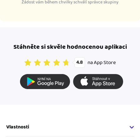
Žádost vám během chvilky schválí správce skupiny
Stáhněte si skvěle hodnocenou aplikaci
na App Store
4.8
Vlastnosti
Fakturační vlastnosti