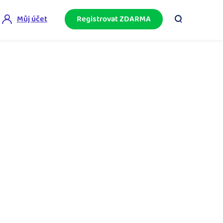
Můj účet
Registrovat ZDARMA
ini akademie
e mnoho
ačněte podnikání bez omylů díky bezplatné
ideo akademii.
akturační poradna
službami.
eptejte se komunity na fakturaci, daně či
četnictví.
podnikání