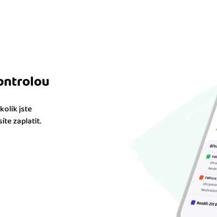
ontrolou
olik jste
te zaplatit.