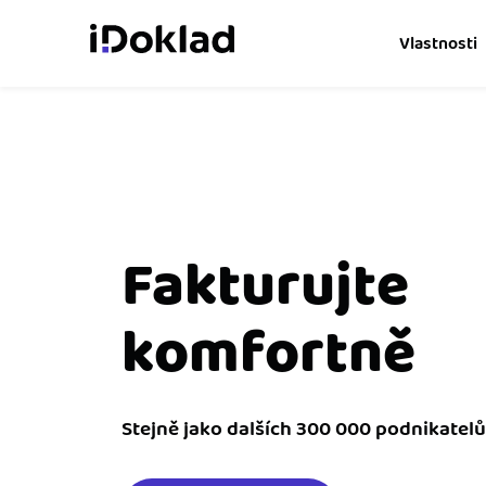
Vlastnosti
Online fakturace
Vytvářejte doklady snad
Správa kontaktů
Získejte kontrolu nad 
Fakturujte
obchodními kontakty.
komfortně
Hlídání cashflow
Vyměňte počítání za s
o výdajích a příjmech.
Spolupráce s účetní
Stejně jako dalších 300 000 podnikatelů
Dejte účetní to, co pot
přístup k vašim doklad