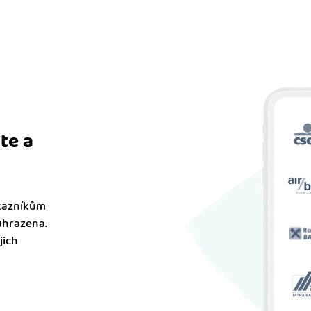
te a
ákazníkům
uhrazena.
jich