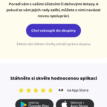
Poradí vám s vašimi účetními či daňovými dotazy. A
pokud se vám jejich rady zalíbí, můžete s nimi navázat
novou spolupráci.
Chci vstoupit do skupiny
Žádost vám během chvilky schválí správce skupiny
Stáhněte si skvěle hodnocenou aplikaci
na App Store
4.8