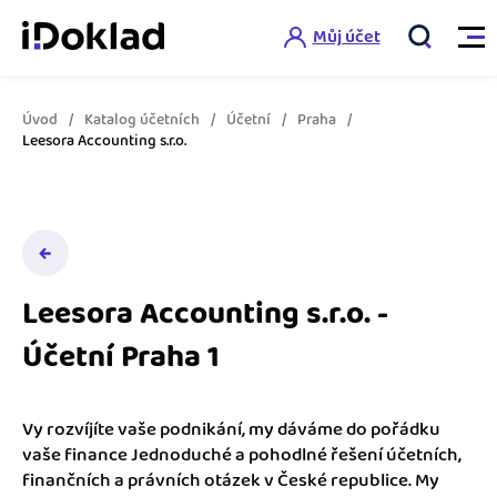
Můj účet
Úvod
Katalog účetních
Účetní
Praha
Vlastnosti
Leesora Accounting s.r.o.
Online fakturace
Ceník
Správa kontaktů
Vzdělání
Hlídání cashflow
Leesora Accounting s.r.o. -
Nápověda
Účetní Praha 1
Spolupráce s účetní
Šablony faktur
Jak začít s iDokladem
Výkazy pro úřady
Šablona pro plátce DPH
Vy rozvíjíte vaše podnikání, my dáváme do pořádku
Jak začít podnikat
vaše finance Jednoduché a pohodlné řešení účetních,
Propojení na další systémy
Registrovat ZDARMA
Šablona pro neplátce DPH
finančních a právních otázek v České republice. My