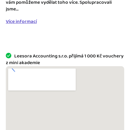
Jak se vyznat ve fakturaci
vám pomůžeme vydělat toho více. Spolupracovali
Spřátelené účetní
jsme...
Blog
Katalog doplňků
Více informací
mini akademie
Fakturační poradna
Leesora Accounting s.r.o. přijímá 1 000 Kč vouchery
z mini akademie