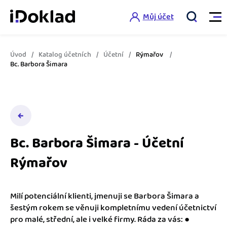
Můj účet
Úvod
Katalog účetních
Účetní
Rýmařov
Vlastnosti
Bc. Barbora Šimara
Online fakturace
Ceník
Správa kontaktů
Vzdělání
Hlídání cashflow
Bc. Barbora Šimara - Účetní
Nápověda
Rýmařov
Spolupráce s účetní
Šablony faktur
Jak začít s iDokladem
Výkazy pro úřady
Šablona pro plátce DPH
Milí potenciální klienti, jmenuji se Barbora Šimara a
Jak začít podnikat
šestým rokem se věnuji kompletnímu vedení účetnictví
Propojení na další systémy
Registrovat ZDARMA
Šablona pro neplátce DPH
pro malé, střední, ale i velké firmy. Ráda za vás: ●