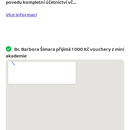
Jak se vyznat ve fakturaci
povedu kompletní účetnictví vč....
Spřátelené účetní
Více informací
Blog
Katalog doplňků
mini akademie
Fakturační poradna
Bc. Barbora Šimara přijímá 1 000 Kč vouchery z mini
akademie