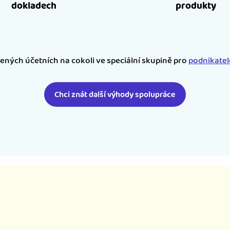
dokladech
produkty
šených účetních na cokoli ve speciální skupině pro
podnikate
Chci znát další výhody spolupráce