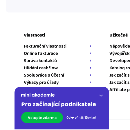
Vlastnosti
Užitečné
Fakturační vlastnosti
Nápověda
Online fakturace
Vývojářsk
Správa kontaktů
Developer
Hlídání cashflow
Katalog ro
Spolupráce s účetní
Jak začít 
Výkazy pro úřady
Jak začít 
Napojení pro iDoklad
Affiliate 
Pro začínající podnikatele
Kontakt
Vstupte zdarma
Od ❤️ přináší iDoklad