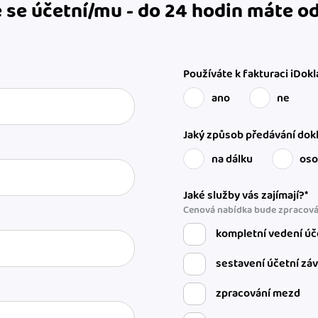
 se účetní/mu - do 24 hodin máte 
Používáte k fakturaci iDokl
ano
ne
Jaký způsob předávání dokl
na dálku
os
Jaké služby vás zajímají?*
Cenová nabídka bude zpracová
kompletní vedení úč
sestavení účetní zá
zpracování mezd