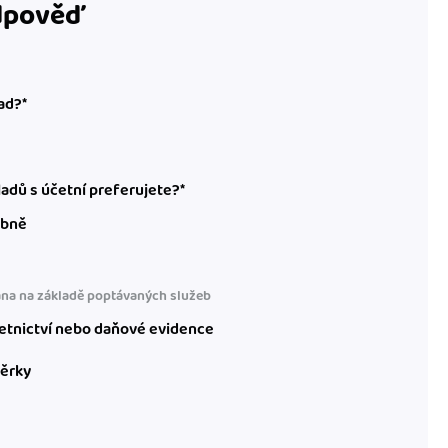
odpověď
ad?*
adů s účetní preferujete?*
obně
na na základě poptávaných služeb
etnictví nebo daňové evidence
věrky