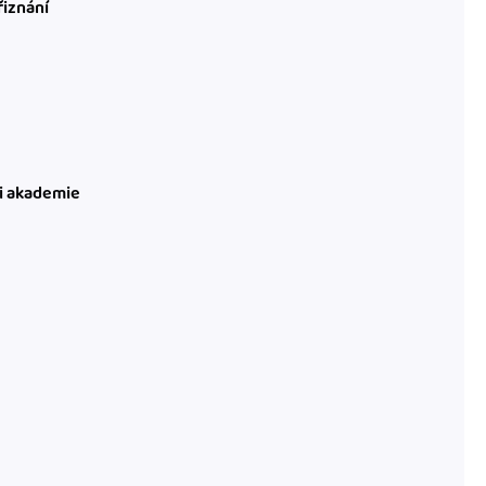
řiznání
ni akademie