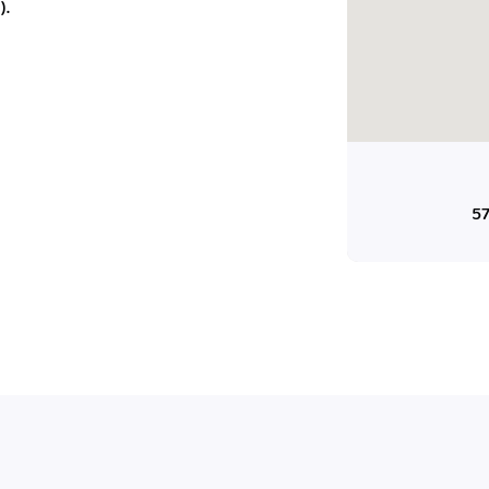
).
ady pro finanční
dku.
stémy
 za vás. Díky
ankou, CRM...
57