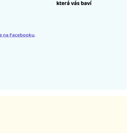
která vás baví
le na Facebooku
.