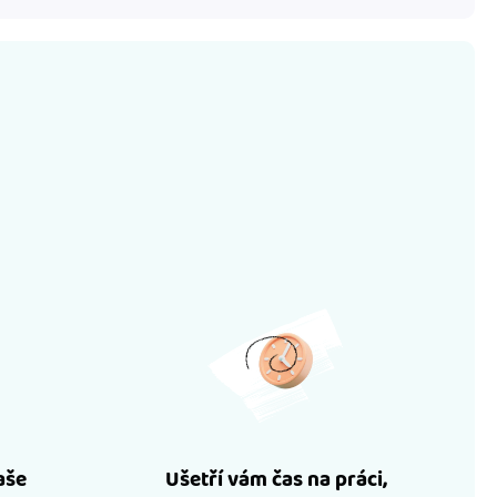
aše
Ušetří vám čas na práci,