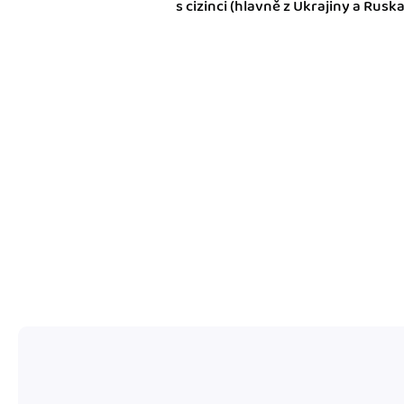
s cizinci (hlavně z Ukrajiny a Ruska
Výkazy pro úřady
Užívejte, že máte podkl
úřad v naprostém pořá
Propojení na další sy
Nechte iDoklad pracovat
propojení s e-shopem, b