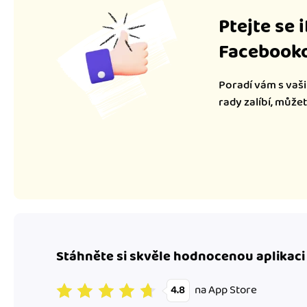
Ptejte se 
Facebooko
Poradí vám s vaši
rady zalíbí, může
Stáhněte si skvěle hodnocenou aplikaci
na App Store
4.8