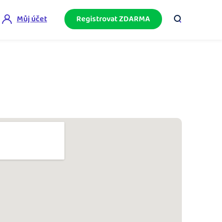
Můj účet
Registrovat ZDARMA
ini akademie
e mnoho
ačněte podnikání bez omylů díky bezplatné
ideo akademii.
akturační poradna
službami.
eptejte se komunity na fakturaci, daně či
četnictví.
podnikání