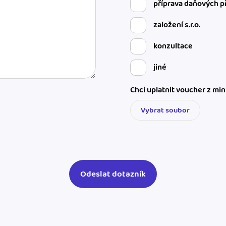
příprava daňových p
založení s.r.o.
konzultace
jiné
Chci uplatnit voucher z mi
Vybrat soubor