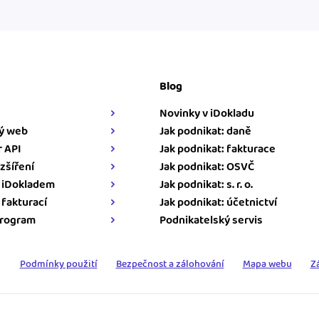
Blog
Novinky v iDokladu
ý web
Jak podnikat: daně
 API
Jak podnikat: fakturace
zšíření
Jak podnikat: OSVČ
s iDokladem
Jak podnikat: s. r. o.
s fakturací
Jak podnikat: účetnictví
program
Podnikatelský servis
Podmínky použití
Bezpečnost a zálohování
Mapa webu
Z