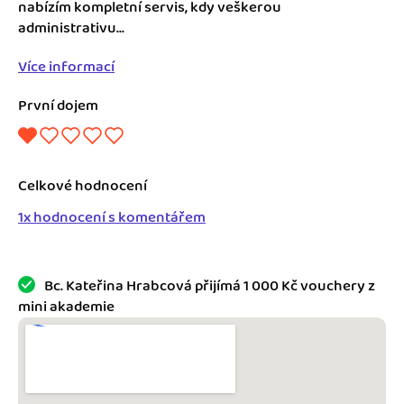
Jak se vyznat ve fakturaci
nabízím kompletní servis, kdy veškerou
Spřátelené účetní
administrativu...
Blog
Katalog doplňků
Více informací
mini akademie
První dojem
Fakturační poradna
Celkové hodnocení
1x hodnocení s komentářem
Bc. Kateřina Hrabcová přijímá 1 000 Kč vouchery z
mini akademie