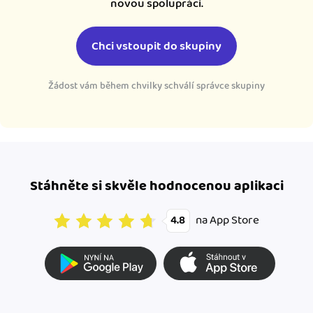
novou spolupráci.
Chci vstoupit do skupiny
Žádost vám během chvilky schválí správce skupiny
Stáhněte si skvěle hodnocenou aplikaci
na App Store
4.8