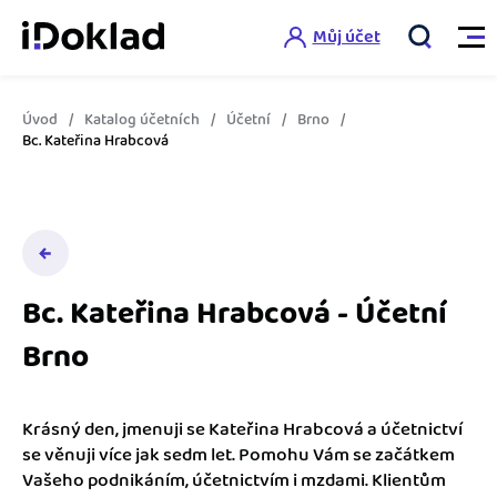
Můj účet
Úvod
Katalog účetních
Účetní
Brno
Vlastnosti
Bc. Kateřina Hrabcová
Online fakturace
Ceník
Správa kontaktů
Vzdělání
Hlídání cashflow
Bc. Kateřina Hrabcová - Účetní
Nápověda
Brno
Spolupráce s účetní
Šablony faktur
Jak začít s iDokladem
Výkazy pro úřady
Šablona pro plátce DPH
Krásný den, jmenuji se Kateřina Hrabcová a účetnictví
Jak začít podnikat
se věnuji více jak sedm let. Pomohu Vám se začátkem
Propojení na další systémy
Registrovat ZDARMA
Šablona pro neplátce DPH
Vašeho podnikáním, účetnictvím i mzdami. Klientům