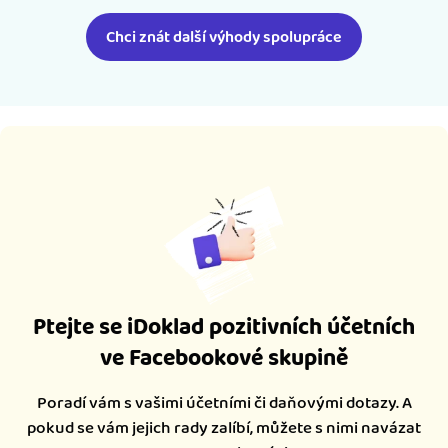
Chci znát další výhody spolupráce
Ptejte se iDoklad pozitivních účetních
ve Facebookové skupině
Poradí vám s vašimi účetními či daňovými dotazy. A
pokud se vám jejich rady zalíbí, můžete s nimi navázat