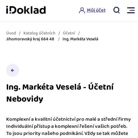
Můj účet
Úvod
Katalog účetních
Účetní
Vlastnosti
Jihomoravský kraj 664 48
Ing. Markéta Veselá
Online fakturace
Ceník
Správa kontaktů
Vzdělání
Hlídání cashflow
Ing. Markéta Veselá - Účetní
Nápověda
Nebovidy
Spolupráce s účetní
Šablony faktur
Jak začít s iDokladem
Výkazy pro úřady
Šablona pro plátce DPH
Komplexní a kvalitní účetnictví pro malé a střední firmy
Jak začít podnikat
Individuální přístup a komplexní řešení vašich potřeb.
Propojení na další systémy
Registrovat ZDARMA
Šablona pro neplátce DPH
To jsou priority našeho podnikání. Vždy se tak můžete