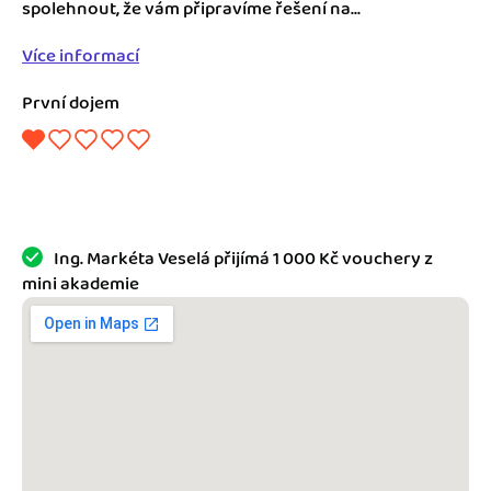
Jak se vyznat ve fakturaci
spolehnout, že vám připravíme řešení na...
Spřátelené účetní
Více informací
Blog
Katalog doplňků
První dojem
mini akademie
Fakturační poradna
Ing. Markéta Veselá přijímá 1 000 Kč vouchery z
mini akademie