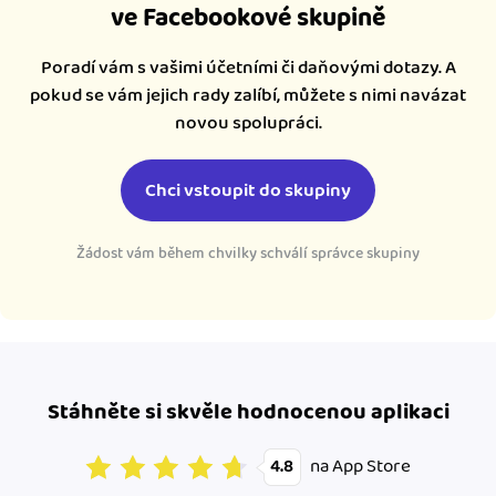
ve Facebookové skupině
Poradí vám s vašimi účetními či daňovými dotazy. A
pokud se vám jejich rady zalíbí, můžete s nimi navázat
novou spolupráci.
Chci vstoupit do skupiny
Žádost vám během chvilky schválí správce skupiny
Stáhněte si skvěle hodnocenou aplikaci
na App Store
4.8