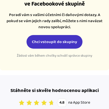
ve Facebookové skupině
Poradí vám s vašimi účetními či daňovými dotazy. A
pokud se vám jejich rady zalíbí, můžete s nimi navázat
novou spolupráci.
Chci vstoupit do skupiny
Žádost vám během chvilky schválí správce skupiny
Stáhněte si skvěle hodnocenou aplikaci
na App Store
4.8