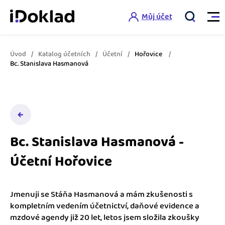
Můj účet
Úvod
Katalog účetních
Účetní
Hořovice
Vlastnosti
Bc. Stanislava Hasmanová
Online fakturace
Ceník
Správa kontaktů
Vzdělání
Hlídání cashflow
Bc. Stanislava Hasmanová -
Nápověda
Účetní Hořovice
Spolupráce s účetní
Šablony faktur
Jak začít s iDokladem
Výkazy pro úřady
Šablona pro plátce DPH
Jmenuji se Stáňa Hasmanová a mám zkušenosti s
Jak začít podnikat
kompletním vedením účetnictví, daňové evidence a
Propojení na další systémy
Registrovat ZDARMA
Šablona pro neplátce DPH
mzdové agendy již 20 let, letos jsem složila zkoušky