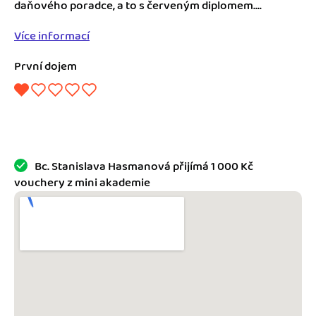
Jak se vyznat ve fakturaci
daňového poradce, a to s červeným diplomem....
Spřátelené účetní
Více informací
Blog
Katalog doplňků
První dojem
mini akademie
Fakturační poradna
Bc. Stanislava Hasmanová přijímá 1 000 Kč
vouchery z mini akademie