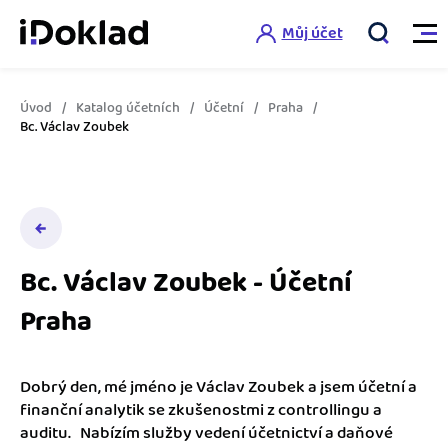
Můj účet
Úvod
Katalog účetních
Účetní
Praha
Vlastnosti
Bc. Václav Zoubek
Online fakturace
Ceník
Správa kontaktů
Vzdělání
Hlídání cashflow
Bc. Václav Zoubek - Účetní
Nápověda
Praha
Spolupráce s účetní
Šablony faktur
Jak začít s iDokladem
Výkazy pro úřady
Šablona pro plátce DPH
Dobrý den, mé jméno je Václav Zoubek a jsem účetní a
Jak začít podnikat
finanční analytik se zkušenostmi z controllingu a
Propojení na další systémy
Registrovat ZDARMA
Šablona pro neplátce DPH
auditu. Nabízím služby vedení účetnictví a daňové