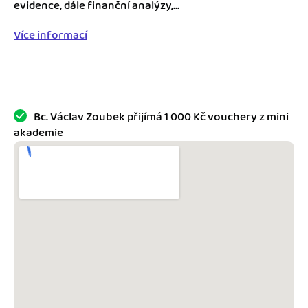
Jak se vyznat ve fakturaci
evidence, dále finanční analýzy,...
Spřátelené účetní
Více informací
Blog
Katalog doplňků
mini akademie
Fakturační poradna
Bc. Václav Zoubek přijímá 1 000 Kč vouchery z mini
akademie