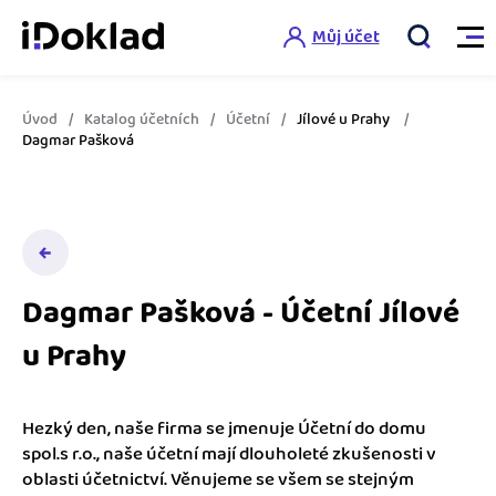
Můj účet
Úvod
Katalog účetních
Účetní
Jílové u Prahy
Vlastnosti
Dagmar Pašková
Online fakturace
Ceník
Správa kontaktů
Vzdělání
Hlídání cashflow
Dagmar Pašková - Účetní Jílové
Nápověda
u Prahy
Spolupráce s účetní
Šablony faktur
Jak začít s iDokladem
Výkazy pro úřady
Šablona pro plátce DPH
Hezký den, naše firma se jmenuje Účetní do domu
Jak začít podnikat
spol.s r.o., naše účetní mají dlouholeté zkušenosti v
Propojení na další systémy
Registrovat ZDARMA
Šablona pro neplátce DPH
oblasti účetnictví. Věnujeme se všem se stejným