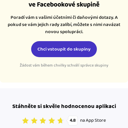
ve Facebookové skupině
Poradí vám s vašimi účetními či daňovými dotazy. A
pokud se vám jejich rady zalíbí, můžete s nimi navázat
novou spolupráci.
Chci vstoupit do skupiny
Žádost vám během chvilky schválí správce skupiny
Stáhněte si skvěle hodnocenou aplikaci
na App Store
4.8