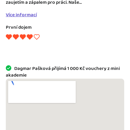
Jak se vyznat ve fakturaci
zaujetím a zápalem pro práci. Naše...
Spřátelené účetní
Více informací
Blog
Katalog doplňků
První dojem
mini akademie
Fakturační poradna
Dagmar Pašková přijímá 1 000 Kč vouchery z mini
akademie