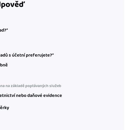
odpověď
ad?*
adů s účetní preferujete?*
obně
na na základě poptávaných služeb
etnictví nebo daňové evidence
věrky