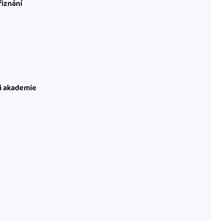
řiznání
ni akademie