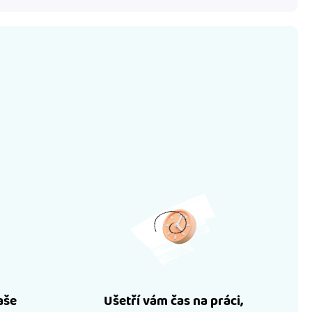
aše
Ušetří vám čas na práci,