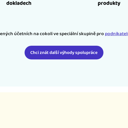
dokladech
produkty
šených účetních na cokoli ve speciální skupině pro
podnikate
Chci znát další výhody spolupráce