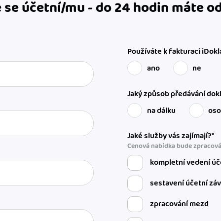
 se účetní/mu - do 24 hodin máte 
Používáte k fakturaci iDokl
ano
ne
Jaký způsob předávání dokl
na dálku
os
Jaké služby vás zajímají?*
Cenová nabídka bude zpracová
kompletní vedení úč
sestavení účetní zá
zpracování mezd