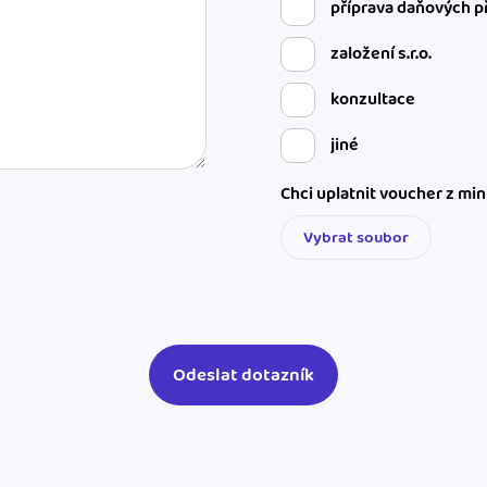
příprava daňových p
založení s.r.o.
konzultace
jiné
Chci uplatnit voucher z mi
Vybrat soubor