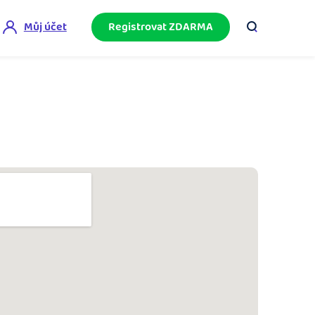
Můj účet
Registrovat ZDARMA
ini akademie
e mnoho
ačněte podnikání bez omylů díky bezplatné
ideo akademii.
akturační poradna
službami.
eptejte se komunity na fakturaci, daně či
četnictví.
podnikání