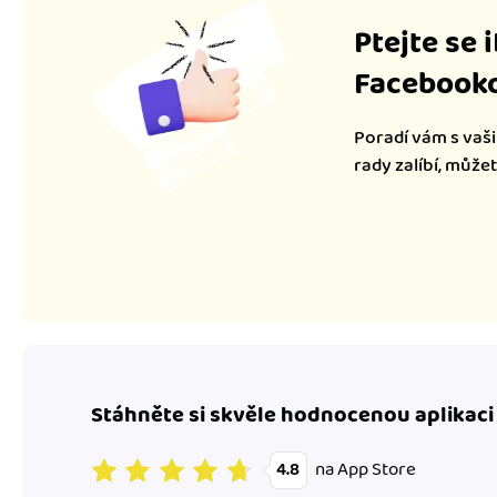
Ptejte se 
Facebooko
Poradí vám s vaši
rady zalíbí, může
Stáhněte si skvěle hodnocenou aplikaci
na App Store
4.8