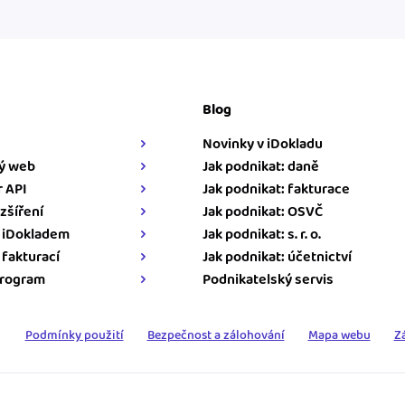
Blog
Novinky v iDokladu
ý web
Jak podnikat: daně
 API
Jak podnikat: fakturace
zšíření
Jak podnikat: OSVČ
s iDokladem
Jak podnikat: s. r. o.
s fakturací
Jak podnikat: účetnictví
program
Podnikatelský servis
Podmínky použití
Bezpečnost a zálohování
Mapa webu
Z