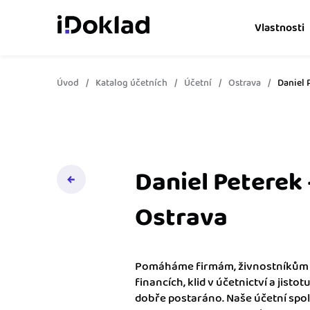
Vlastnosti
Úvod
Katalog účetních
Účetní
Ostrava
Daniel 
Online fakturace
Vytvářejte doklady snad
Správa kontaktů
Získejte kontrolu nad 
obchodními kontakty.
Daniel Peterek 
Hlídání cashflow
Ostrava
Vyměňte počítání za s
o výdajích a příjmech.
Pomáháme firmám, živnostníkům i
Spolupráce s účetní
financích, klid v účetnictví a jistotu
Dejte účetní to, co pot
dobře postaráno. Naše účetní spo
přístup k vašim doklad