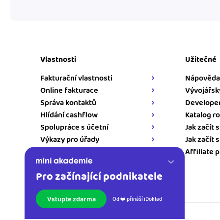
Vlastnosti
Užitečné
Fakturační vlastnosti
Nápověda
Online fakturace
Vývojářsk
Správa kontaktů
Developer
Hlídání cashflow
Katalog ro
Spolupráce s účetní
Jak začít 
Výkazy pro úřady
Jak začít 
Napojení pro iDoklad
Affiliate 
Pro začínající podnikatele
Kontakt
Vstupte zdarma
Od ❤️ přináší iDoklad