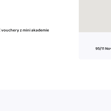
ady pro finanční
dku.
Kč vouchery z mini akademie
stémy
 za vás. Díky
ankou, CRM...
95/11 No