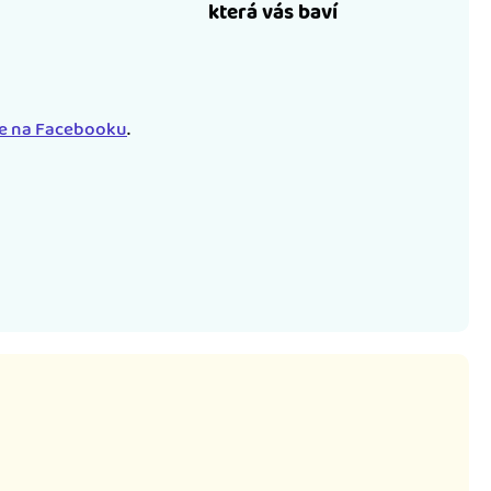
která vás baví
le na Facebooku
.