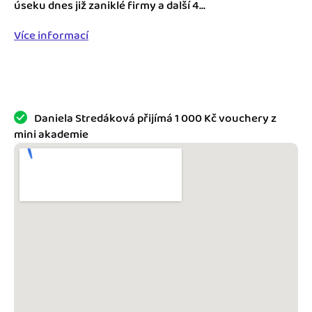
Jak se vyznat ve fakturaci
úseku dnes již zaniklé firmy a další 4...
Spřátelené účetní
Více informací
Blog
Katalog doplňků
mini akademie
Fakturační poradna
Daniela Stredáková přijímá 1 000 Kč vouchery z
mini akademie