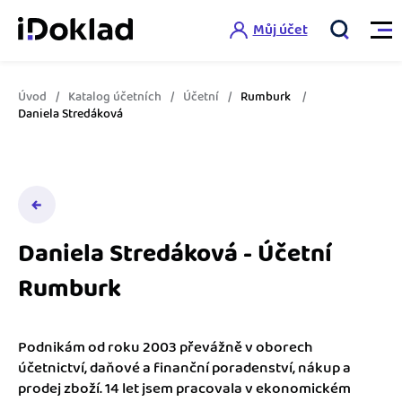
Můj účet
Úvod
Katalog účetních
Účetní
Rumburk
Vlastnosti
Daniela Stredáková
Online fakturace
Ceník
Správa kontaktů
Vzdělání
Hlídání cashflow
Daniela Stredáková - Účetní
Nápověda
Rumburk
Spolupráce s účetní
Šablony faktur
Jak začít s iDokladem
Výkazy pro úřady
Šablona pro plátce DPH
Podnikám od roku 2003 převážně v oborech
Jak začít podnikat
účetnictví, daňové a finanční poradenství, nákup a
Propojení na další systémy
Registrovat ZDARMA
Šablona pro neplátce DPH
prodej zboží. 14 let jsem pracovala v ekonomickém